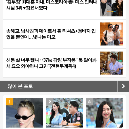
‘김부장’ 최대훈 아내, 미스코리아 善+미스 인터내
셔널 3위 ♥장윤서였다
송혜교, 남사친과 데이트서 흰 티셔츠+청바지 입
었을 뿐인데…빛나는 미모
신동 살 너무 뺐나‥37㎏ 감량 부작용 “못 알아봐
서 요요 와야하나 고민”(전현무계획4)
많이 본 포토