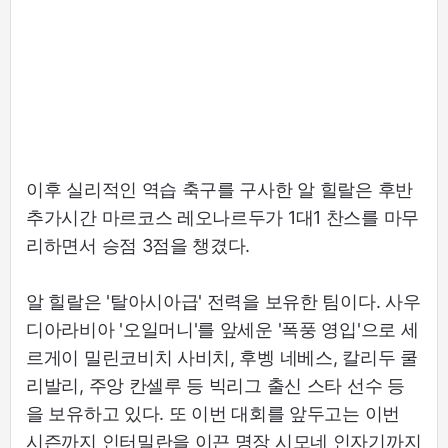
이후 실리적인 역습 축구를 구사한 알 힐랄은 후반
추가시간 마르코스 레오나르두가 1대1 찬스를 마무
리하면서 승점 3점을 챙겼다.
알 힐랄은 '탈아시아급' 전력을 보유한 팀이다. 사우
디아라비아 '오일머니'를 앞세운 '폭풍 영입'으로 세
르게이 밀린코비치 사비치, 후벵 네베스, 칼리두 쿨
리발리, 주앙 칸셀루 등 빅리그 출신 스타 선수 등
을 보유하고 있다. 또 이번 대회를 앞두고는 이번
시즌까지 인터밀란을 이끈 명장 시모네 인자기까지