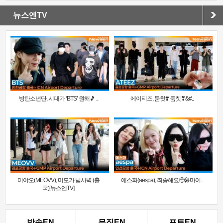
뉴스엔TV
방탄소년단, 시대가 ‘BTS’ 원해🎵 ..
에이티즈, 둠칫❣️ 둠칫❣&#..
미야오(MEOVV), 미모가 넘사벽 (출
에스파(aespa), 죄송해요🥺🎤마이..
국)[뉴스엔TV]
방송EN
뮤직EN
포토EN