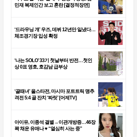
민재 복제인간 보고 혼란 [결정적장면]
‘드라우닝 걔’ 우즈, 데뷔 12년만 일냈다…
체조경기장 입성 확정
‘나는 SOLO’ 33기 첫날부터 반전…첫인
상 0표 영호, 호감남 급부상
‘골때녀’ 올스타전, 마시마 포트트릭 맹추
격전 5:4 골 잔치 ‘짜릿’ [어제TV]
아이유, 이종석 결별→이관개방증…46장
꽉 채운 유애나 ♥ “열심히 사는 중”