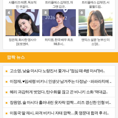
샤를리즈 테론, 독보적
트리플에스 김채연, 개
트리플에스 김채연, 서
인 귀걸이..
그맨 김규..
울월드컵..
정은채, 화사한 명사수
하지원, 한국 배우 최초
엔믹스 설윤 ‘눈부신 미
[포토엔H..
MLB 시..
소’[포..
깜짝 뉴스
고소영, 낮술 마시다 노량진서 쫓겨나 “점심 때 4병 마셔”(바..
이정재, ♥임세령 비키니 인생샷 남겨주는 다정남‥파파라치에 ..
혜리 과감하게 벗었다, 탄수화물 끊고 끈 비니키 소화 ‘역대급..
장원영, 술 마시다 흘러내린 옷자락 깜짝…리즈 갱신한 인형 비..
이동국 딸 재시, 파격 비키니 자태 깜짝…美 명문대 합격 후 리..