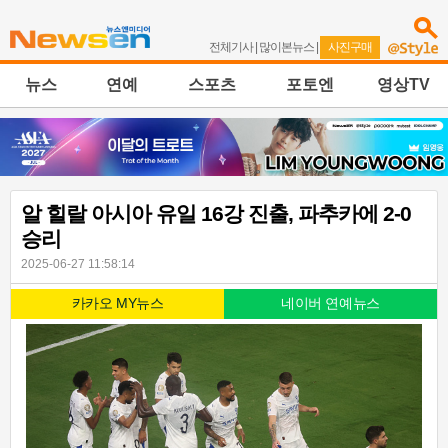
전체기사
|
많이본뉴스
|
사진구매
뉴스
연예
스포츠
포토엔
영상TV
알 힐랄 아시아 유일 16강 진출, 파추카에 2-0
승리
2025-06-27 11:58:14
카카오 MY뉴스
네이버 연예뉴스