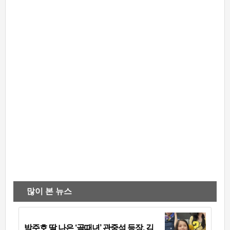
많이 본 뉴스
박주호 딸 나은 ‘골때녀’ 관중석 등장, 김