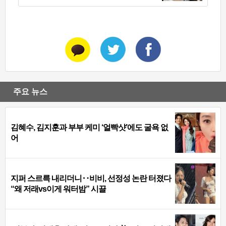
주요 뉴스
김혜수, 김지훈과 부부 케미 ‘얼빡샷’에도 굴욕 없
어
지퍼 스르륵 내리더니‥비비, 선정성 논란 터졌다
“왜 저래vs이게 워터밤” 시끌