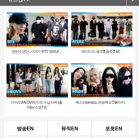
방탄소년단, 시대가 ‘BTS’ 원해🎵 ..
에이티즈, 둠칫❣️ 둠칫❣&#..
미야오(MEOVV), 미모가 넘사벽 (출
에스파(aespa), 죄송해요🥺🎤마이..
국)[뉴스엔TV]
방송EN
뮤직EN
포토EN