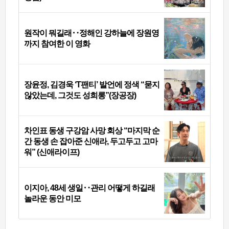
원작이 뭐길래‥정해인 강하늘에 장원영
까지 참여한 이 영화
장윤정, 김경욱 ‘T팬티’ 발언에 정색 “묻지
않았는데, 그것도 성희롱”(장공장)
차인표 동생 구강암 사망 회상 “마지막 순
간 동생 손 잡아준 신애라, 두고두고 고마
워” (신애라이프)
이지아, 48세 생일‥관리 어떻게 하길래
놀라운 동안 미모