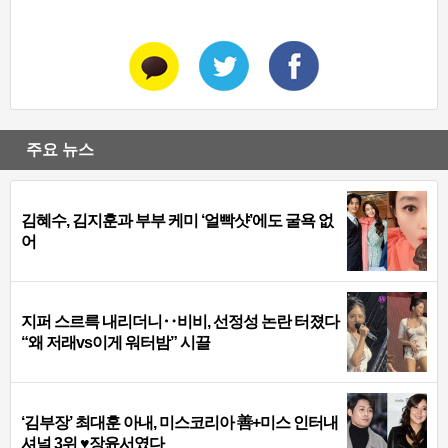
주요 뉴스
김혜수, 김지훈과 부부 케미 ‘얼빡샷’에도 굴욕 없
어
지퍼 스르륵 내리더니‥비비, 선정성 논란 터졌다
“왜 저래vs이게 워터밤” 시끌
‘김부장’ 최대훈 아내, 미스코리아 善+미스 인터내
셔널 3위 ♥장윤서였다