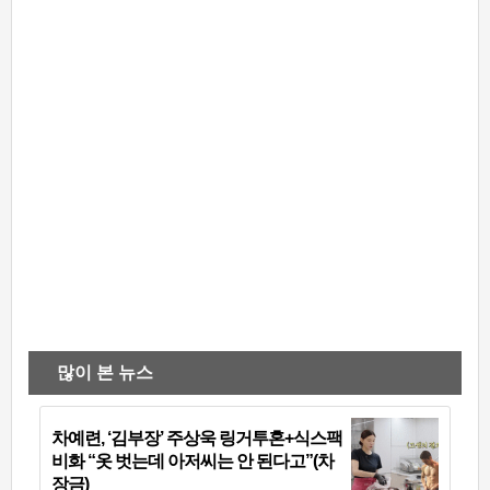
많이 본 뉴스
차예련, ‘김부장’ 주상욱 링거투혼+식스팩
비화 “옷 벗는데 아저씨는 안 된다고”(차
장금)