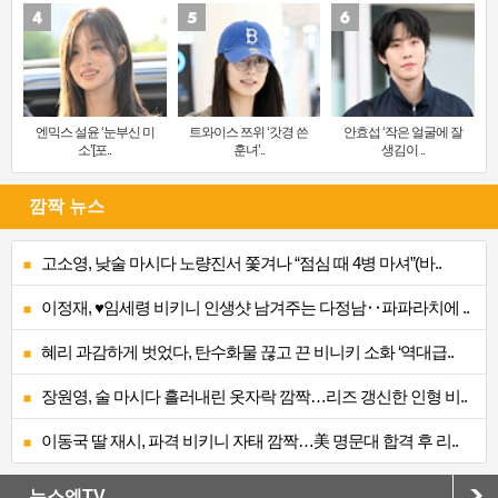
엔믹스 설윤 ‘눈부신 미
트와이스 쯔위 ‘갓경 쓴
안효섭 ‘작은 얼굴에 잘
소’[포..
훈녀’..
생김이 ..
깜짝 뉴스
고소영, 낮술 마시다 노량진서 쫓겨나 “점심 때 4병 마셔”(바..
이정재, ♥임세령 비키니 인생샷 남겨주는 다정남‥파파라치에 ..
혜리 과감하게 벗었다, 탄수화물 끊고 끈 비니키 소화 ‘역대급..
장원영, 술 마시다 흘러내린 옷자락 깜짝…리즈 갱신한 인형 비..
이동국 딸 재시, 파격 비키니 자태 깜짝…美 명문대 합격 후 리..
뉴스엔TV