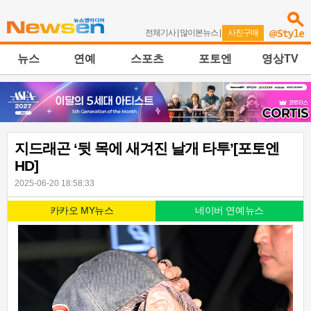
전체기사
|
많이본뉴스
|
사진구매
뉴스
연예
스포츠
포토엔
영상TV
지드래곤 ‘뒷 목에 새겨진 날개 타투’[포토엔
HD]
2025-06-20 18:58:33
카카오 MY뉴스
네이버 연예뉴스