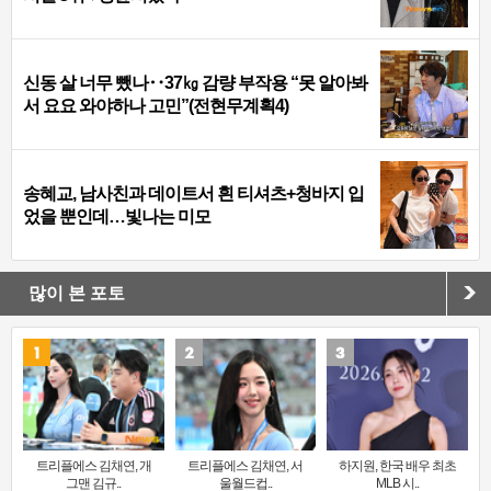
신동 살 너무 뺐나‥37㎏ 감량 부작용 “못 알아봐
서 요요 와야하나 고민”(전현무계획4)
송혜교, 남사친과 데이트서 흰 티셔츠+청바지 입
었을 뿐인데…빛나는 미모
많이 본 포토
트리플에스 김채연, 개
트리플에스 김채연, 서
하지원, 한국 배우 최초
그맨 김규..
울월드컵..
MLB 시..