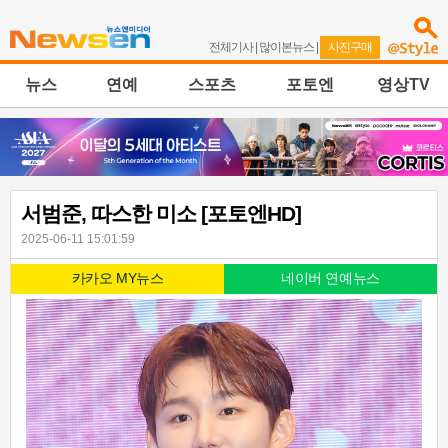
전체기사
|
많이본뉴스
|
사진구매
뉴스
연예
스포츠
포토엔
영상TV
서범준, 따스한 미소 [포토엔HD]
2025-06-11 15:01:59
카카오 MY뉴스
네이버 연예뉴스