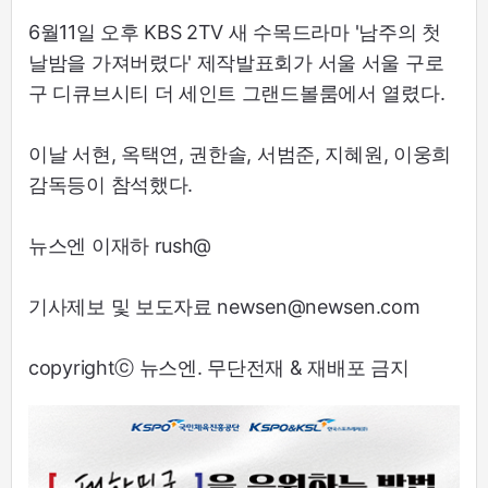
6월11일 오후 KBS 2TV 새 수목드라마 '남주의 첫
날밤을 가져버렸다' 제작발표회가 서울 서울 구로
구 디큐브시티 더 세인트 그랜드볼룸에서 열렸다.
이날 서현, 옥택연, 권한솔, 서범준, 지혜원, 이웅희
감독등이 참석했다.
뉴스엔 이재하 rush@
기사제보 및 보도자료 newsen@newsen.com
copyrightⓒ 뉴스엔. 무단전재 & 재배포 금지