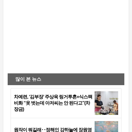
많이 본 뉴스
차예련, ‘김부장’ 주상욱 링거투혼+식스팩
비화 “옷 벗는데 아저씨는 안 된다고”(차
장금)
원작이 뭐길래‥정해인 강하늘에 장원영