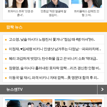
트와이스 쯔위 ‘갓경 쓴
안효섭 ‘작은 얼굴에 잘
트리플에스 김채연, 인
훈녀’..
생김이 ..
형 그 자..
깜짝 뉴스
고소영, 낮술 마시다 노량진서 쫓겨나 “점심 때 4병 마셔”(바..
이정재, ♥임세령 비키니 인생샷 남겨주는 다정남‥파파라치에 ..
혜리 과감하게 벗었다, 탄수화물 끊고 끈 비니키 소화 ‘역대급..
장원영, 술 마시다 흘러내린 옷자락 깜짝…리즈 갱신한 인형 비..
이동국 딸 재시, 파격 비키니 자태 깜짝…美 명문대 합격 후 리..
뉴스엔TV