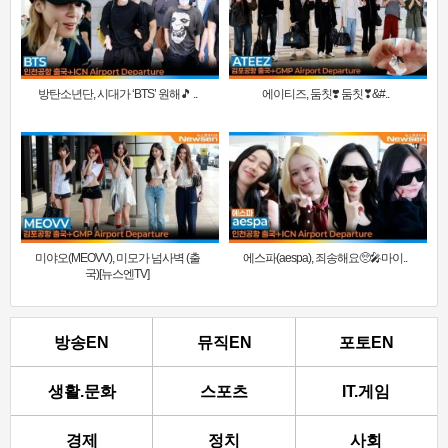
방탄소년단, 시대가 ‘BTS’ 원해🎵 ..
에이티즈, 둠칫❣️ 둠칫❣&#..
미야오(MEOVV), 미모가 넘사벽 (출
에스파(aespa), 죄송해요🥺🎤마이..
국)[뉴스엔TV]
방송EN
뮤직EN
포토EN
생활.문화
스포츠
IT.게임
경제
정치
사회