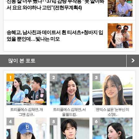
신동 살 너무 뺐나‥37㎏ 감량 부작용 “못 알아봐
서 요요 와야하나 고민”(전현무계획4)
송혜교, 남사친과 데이트서 흰 티셔츠+청바지 입
었을 뿐인데…빛나는 미모
많이 본 포토
트리플에스 김채연, 개
트리플에스 김채연, 서
엔믹스 설윤 ‘눈부신 미
그맨 김규..
울월드컵..
소’[포..