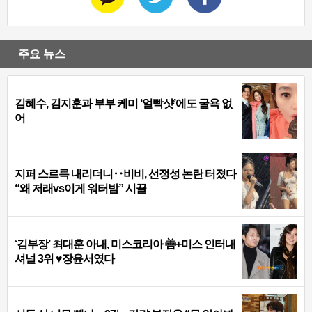
주요 뉴스
김혜수, 김지훈과 부부 케미 ‘얼빡샷’에도 굴욕 없
어
지퍼 스르륵 내리더니‥비비, 선정성 논란 터졌다
“왜 저래vs이게 워터밤” 시끌
‘김부장’ 최대훈 아내, 미스코리아 善+미스 인터내
셔널 3위 ♥장윤서였다