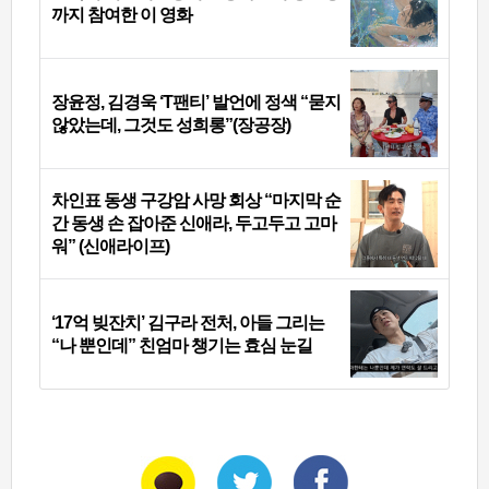
까지 참여한 이 영화
장윤정, 김경욱 ‘T팬티’ 발언에 정색 “묻지
않았는데, 그것도 성희롱”(장공장)
차인표 동생 구강암 사망 회상 “마지막 순
간 동생 손 잡아준 신애라, 두고두고 고마
워” (신애라이프)
‘17억 빚잔치’ 김구라 전처, 아들 그리는
“나 뿐인데” 친엄마 챙기는 효심 눈길