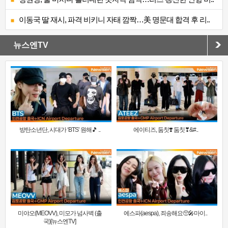
이동국 딸 재시, 파격 비키니 자태 깜짝…美 명문대 합격 후 리..
뉴스엔TV
방탄소년단, 시대가 ‘BTS’ 원해🎵 ..
에이티즈, 둠칫❣️ 둠칫❣&#..
미야오(MEOVV), 미모가 넘사벽 (출
에스파(aespa), 죄송해요🥺🎤마이..
국)[뉴스엔TV]