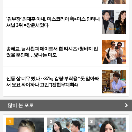
‘김부장’ 최대훈 아내, 미스코리아 善+미스 인터내
셔널 3위 ♥장윤서였다
송혜교, 남사친과 데이트서 흰 티셔츠+청바지 입
었을 뿐인데…빛나는 미모
신동 살 너무 뺐나‥37㎏ 감량 부작용 “못 알아봐
서 요요 와야하나 고민”(전현무계획4)
많이 본 포토