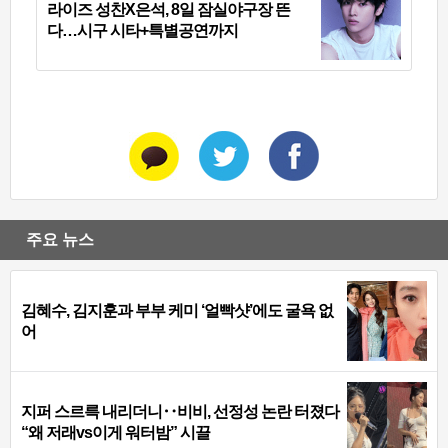
라이즈 성찬X은석, 8일 잠실야구장 뜬
다…시구 시타+특별공연까지
주요 뉴스
김혜수, 김지훈과 부부 케미 ‘얼빡샷’에도 굴욕 없
어
지퍼 스르륵 내리더니‥비비, 선정성 논란 터졌다
“왜 저래vs이게 워터밤” 시끌