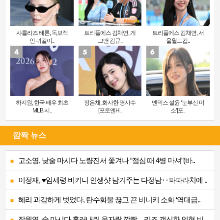
샤를리즈 테론, 독보적
트리플에스 김채연, 개
트리플에스 김채연, 서
인 귀걸이..
그맨 김규..
울월드컵..
하지원, 한국 배우 최초
정은채, 화사한 명사수
엔믹스 설윤 ‘눈부신 미
MLB 시..
[포토엔H..
소’[포..
깜짝 뉴스
고소영, 낮술 마시다 노량진서 쫓겨나 “점심 때 4병 마셔”(바..
이정재, ♥임세령 비키니 인생샷 남겨주는 다정남‥파파라치에 ..
혜리 과감하게 벗었다, 탄수화물 끊고 끈 비니키 소화 ‘역대급..
장원영, 술 마시다 흘러내린 옷자락 깜짝…리즈 갱신한 인형 비..