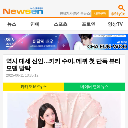
전체기사
|
많이본뉴스
|
사진구매
뉴스
연예
스포츠
포토엔
영상TV
역시 대세 신인…키키 수이, 데뷔 첫 단독 뷰티
모델 발탁
2025-06-11 13:35:12
카카오 MY뉴스
네이버 연예뉴스