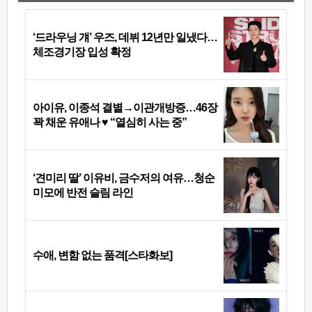
‘드라우닝 걔’ 우즈, 데뷔 12년만 일냈다…
체조경기장 입성 확정
아이유, 이종석 결별→이관개방증…46장
꽉 채운 유애나 ♥ “열심히 사는 중”
‘견미리 딸’ 이유비, 금수저의 여유…청순
미모에 반전 슬림 라인
수애, 변함 없는 품격[스타화보]