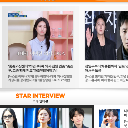
‘중증외상센터’ 하영, 4대째 의사 집안 인증 “증조
정일우부터 채종협까지 ‘일드’ 
부, 고종 황제 진료”(옥문아)[어제TV]
매서운 돌풍
[뉴스엔 이하나 기자]배우 하영이 4대째 의사 집안인
[뉴스엔 황지민 기자]정일우, 20년 
가정사를 공개했다. 8월 7일 방송된 KBS 2TV ‘옥탑
공…'횹사마' 이어 현지 판도 바꾼 K-
방...
나
에 
[
우 