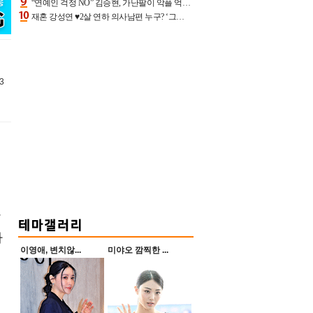
“연예인 걱정 NO” 김승현, 가난팔이 악플 억울할만‥아내+딸과 日 여행
재혼 강성연 ♥2살 연하 의사남편 누구? ‘그알’ 자문의에 훈남 비주얼 초엘리트 스펙 [종합]
3
상
가
이영애, 변치않...
미야오 깜찍한 ...