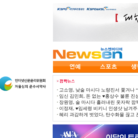
고소영, 낮술 마시다 노량진서 쫓겨나 “점
임신 김민희, 돈 없는 ♥홍상수 불륜 진심
장원영, 술 마시다 흘러내린 옷자락 
이정재, ♥임세령 비키니 인생샷 남겨주
혜리 과감하게 벗었다, 탄수화물 끊고 끈