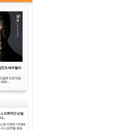
삼킨 K-배우들의
만 일본 도전 대성
배우...
나, 도회적인 눈빛
시...
뉴스엔 이재하 기자]배
나나, 김무열, 윤승