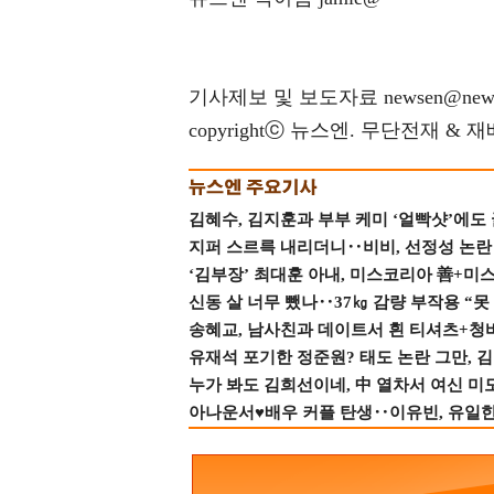
기사제보 및 보도자료 newsen@news
copyrightⓒ 뉴스엔. 무단전재 & 
김혜수, 김지훈과 부부 케미 ‘얼빡샷’에도
지퍼 스르륵 내리더니‥비비, 선정성 논란 터
‘김부장’ 최대훈 아내, 미스코리아 善+미
신동 살 너무 뺐나‥37㎏ 감량 부작용 “못
송혜교, 남사친과 데이트서 흰 티셔츠+청
유재석 포기한 정준원? 태도 논란 그만, 김현
누가 봐도 김희선이네, 中 열차서 여신 미
아나운서♥배우 커플 탄생‥이유빈, 유일한 최