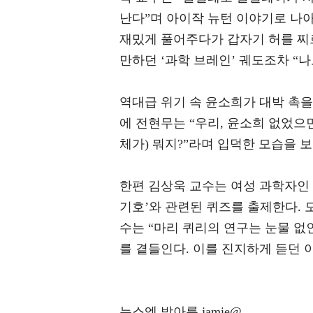
난다”며 아이작 뉴턴 이야기로 나아
재밌게 풀어주다가 갑자기 허를 찌
만하던 ‘과학 브레인’ 궤도조차 “나
역대급 위기 속 윤소희가 대박 촉
에 전현무는 “우리, 윤소희 없었으면
체가) 뭐지?”라며 입덕한 모습을 
한편 김상욱 교수는 여성 과학자인
기호’와 관련된 퀴즈를 출제한다. 모
수는 “마리 퀴리의 연구는 눈물 없
를 곁들인다. 이를 진지하게 듣던 
뉴스엔 박아름 jamie@