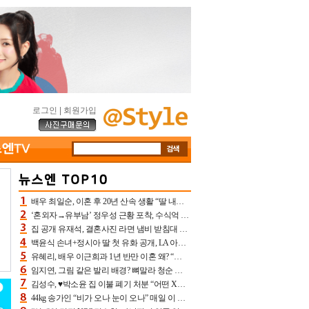
로그인
|
회원가입
배우 최일순, 이혼 후 20년 산속 생활 “딸 내가 버렸다고 원망‥맘 아파”(특종)[어제TV]
‘혼외자→유부남’ 정우성 근황 포착, 수식억 해킹 피해 후배 만났다 “존경하는”
집 공개 유재석, 결혼사진 라면 냄비 받침대 되고 분노‥가족사진도 피해(놀뭐)[어제TV]
백윤식 손녀+정시아 딸 첫 유화 공개, LA 아트쇼→서울국제조각페스타 작가다운 수준급 실력
유혜리, 배우 이근희과 1년 반만 이혼 왜? “식칼 꽂고 의자 던져” 충격 폭로(특종)[어제TV]
임지연, 그림 같은 발리 배경? 뼈말라 청순 비키니 핏에 상대 안 되네
김성수, ♥박소윤 집 이불 폐기 처분 “어떤 X이랑 썼을지 몰라” 질투(신랑수업2)[어제TV]
44kg 송가인 “비가 오나 눈이 오나” 매일 이 운동, 허벅지 근육량 상승+체지방 감소