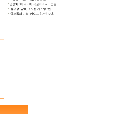
엄정화 “이 나이에 액션이라니‥눈물 ..
‘김부장’ 감독, 소지섭 캐스팅 2번 ..
‘중소돌의 기적’ 키오프, 3년만 사옥..