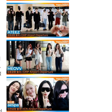
해
,
얹
어