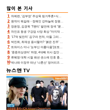
차예련, ‘김부장’ 주상욱 링거투혼+식스팩 비화 “옷 벗는데 아저씨는 안 된다고”(차장금)
원작이 뭐길래‥정해인 강하늘에 장원영까지 참여한 이 영화
장윤정, 김경욱 ‘T팬티’ 발언에 정색 “묻지 않았는데, 그것도 성희롱”(장공장)
차인표 동생 구강암 사망 회상 “마지막 순간 동생 손 잡아준 신애라, 두고두고 고마워” (신애라이프)
‘17억 빚잔치’ 김구라 전처, 아들 그리는 “나 뿐인데” 친엄마 챙기는 효심 눈길
박진희, 최재성 용서할까? ‘붉은 진주’ 오늘(7일) 결말 나온다
트와이스 미나 ‘눈부신 아름다움’[포토엔HD]
‘중증외상센터’ 하영, 4대째 의사 집안 인증 “증조부, 고종 황제 진료”(옥문아)[어제TV]
류혜영 대학 시절 패션 센스에 민호 충격 “레몬색 레깅스에 다리 없는 줄”(나혼산)
박나래 이장우 떠난 ‘나혼산’ 덩어리즈 왔다, 1인 1케이크에 팜유 전현무 충격[어제TV]