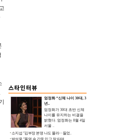
고
만
론
정
소
교
엄정화 “신체 나이 30대, 3
야기
년..
엄정화가 30대 초반 신체
나이를 유지하는 비결을
밝혔다. 엄정화는 8월 4일
서울 ..
소지섭 “김부장 본명 나도 몰라‥들었..
박성웅 “폭염 속 갑옷 입고 말 타며 ..