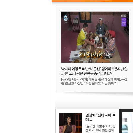
박나래 이장우 떠난 ‘나혼산’ 덩어리즈 왔다, 1인
1케이크에 팜유 전현무 충격[어제TV]
[뉴스엔 서유나 기자]'해체된 팜유 대신해 먹방, 구성
환 김신영 이선민 "식성 달라도 식탐 맞아"'...
엄정화 “신체 나이 30
대, ...
[뉴스엔 배효주 기자]엄
정화가 30대 초반 신체