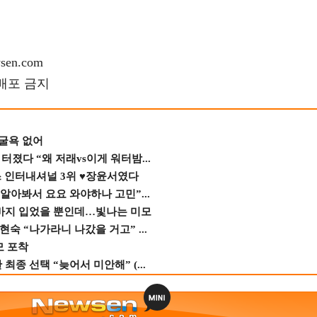
en.com
재배포 금지
 굴욕 없어
졌다 “왜 저래vs이게 워터밤...
스 인터내셔널 3위 ♥장윤서였다
 알아봐서 요요 와야하나 고민”...
바지 입었을 뿐인데…빛나는 미모
숙 “나가라니 나갔을 거고” ...
모 포착
종 선택 “늦어서 미안해” (...