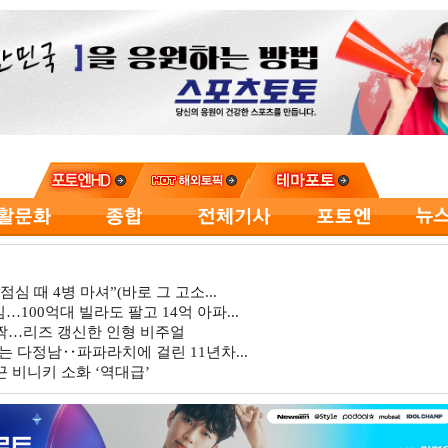
심 때 4병 마셔”(바로 그 고소...
…100억대 빌라도 팔고 14억 아파...
깜짝…리즈 갱신한 인형 비주얼
는 다정남‥파파라치에 걸린 11년차...
 비니키 소화 ‘역대급’