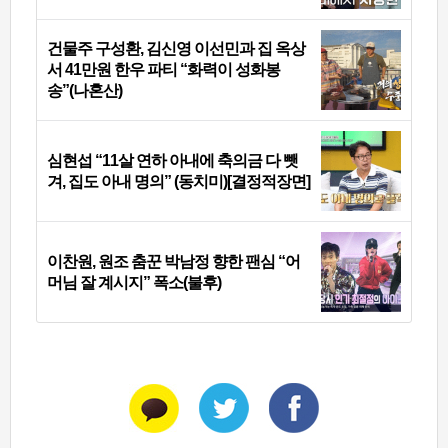
건물주 구성환, 김신영 이선민과 집 옥상
서 41만원 한우 파티 “화력이 성화봉
송”(나혼산)
심현섭 “11살 연하 아내에 축의금 다 뺏
겨, 집도 아내 명의” (동치미)[결정적장면]
이찬원, 원조 춤꾼 박남정 향한 팬심 “어
머님 잘 계시지” 폭소(불후)