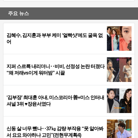
주요 뉴스
김혜수, 김지훈과 부부 케미 ‘얼빡샷’에도 굴욕 없
어
지퍼 스르륵 내리더니‥비비, 선정성 논란 터졌다
“왜 저래vs이게 워터밤” 시끌
‘김부장’ 최대훈 아내, 미스코리아 善+미스 인터내
셔널 3위 ♥장윤서였다
신동 살 너무 뺐나‥37㎏ 감량 부작용 “못 알아봐
서 요요 와야하나 고민”(전현무계획4)