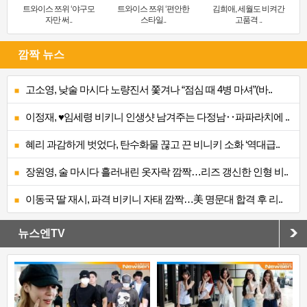
트와이스 쯔위 ‘야구모
트와이스 쯔위 ‘편안한
김희애, 세월도 비켜간
자만 써..
스타일..
고품격 ..
깜짝 뉴스
고소영, 낮술 마시다 노량진서 쫓겨나 “점심 때 4병 마셔”(바..
이정재, ♥임세령 비키니 인생샷 남겨주는 다정남‥파파라치에 ..
혜리 과감하게 벗었다, 탄수화물 끊고 끈 비니키 소화 ‘역대급..
장원영, 술 마시다 흘러내린 옷자락 깜짝…리즈 갱신한 인형 비..
이동국 딸 재시, 파격 비키니 자태 깜짝…美 명문대 합격 후 리..
뉴스엔TV