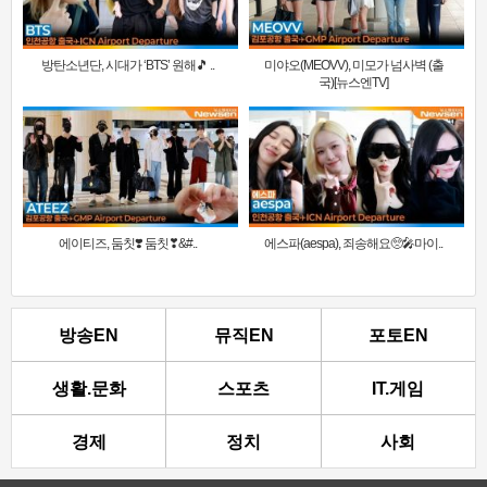
방탄소년단, 시대가 ‘BTS’ 원해🎵 ..
미야오(MEOVV), 미모가 넘사벽 (출
국)[뉴스엔TV]
에이티즈, 둠칫❣️ 둠칫❣&#..
에스파(aespa), 죄송해요🥺🎤마이..
방송EN
뮤직EN
포토EN
생활.문화
스포츠
IT.게임
경제
정치
사회