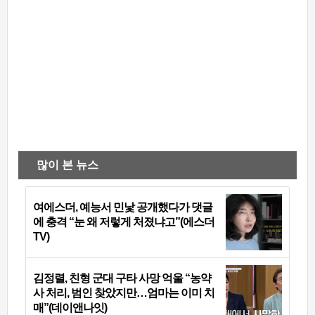
많이 본 뉴스
여에스더, 예능서 민낯 공개했다가 댓글
에 충격 “눈 왜 저렇게 처졌냐고”(에스더
TV)
김정렬, 친형 군대 구타 사망 억울 “농약
사 처리, 범인 찾았지만…엄마는 이미 치
매”(데이앤나잇)