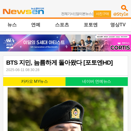
전체기사
|
많이본뉴스
|
사진구매
뉴스
연예
스포츠
포토엔
영상TV
BTS 지민, 늠름하게 돌아왔다 [포토엔HD]
2025-06-11 08:30:28
카카오 MY뉴스
네이버 연예뉴스