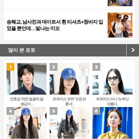
송혜교, 남사친과 데이트서 흰 티셔츠+청바지 입
었을 뿐인데…빛나는 미모
많이 본 포토
안효섭 ‘작은 얼굴에 잘
트와이스 쯔위 ‘갓경 쓴
트와이스 미나 ‘눈부신
생김이 ..
훈녀’..
아름다..