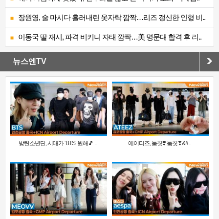
장원영, 술 마시다 흘러내린 옷자락 깜짝…리즈 갱신한 인형 비..
이동국 딸 재시, 파격 비키니 자태 깜짝…美 명문대 합격 후 리..
뉴스엔TV
방탄소년단, 시대가 ‘BTS’ 원해🎵 ..
에이티즈, 둠칫❣️ 둠칫❣&#..