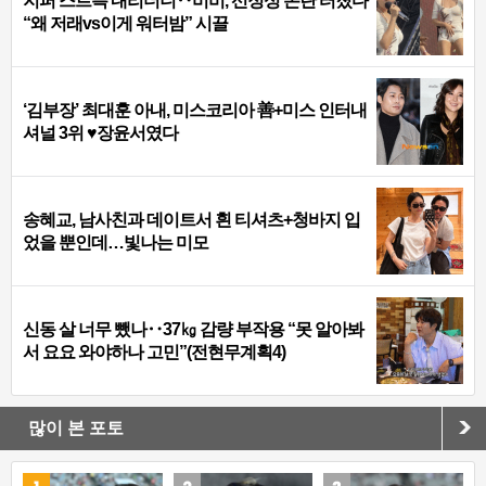
지퍼 스르륵 내리더니‥비비, 선정성 논란 터졌다
“왜 저래vs이게 워터밤” 시끌
‘김부장’ 최대훈 아내, 미스코리아 善+미스 인터내
셔널 3위 ♥장윤서였다
송혜교, 남사친과 데이트서 흰 티셔츠+청바지 입
었을 뿐인데…빛나는 미모
신동 살 너무 뺐나‥37㎏ 감량 부작용 “못 알아봐
서 요요 와야하나 고민”(전현무계획4)
많이 본 포토