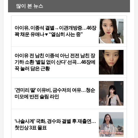
많이 본 뉴스
아이유, 이종석 결별→이관개방증…46장
꽉 채운 유애나 ♥ “열심히 사는 중”
아이유 전 남친 이종석 아닌 전전 남친 장
기하 소환 ‘별일 없이 산다’ 선곡…46장에
꾹 눌러 담은 근황
‘견미리 딸’ 이유비, 금수저의 여유…청순
미모에 반전 슬림 라인
‘나솔사계’ 국화, 경수와 결별 후 재출연…
첫인상 3표 몰표