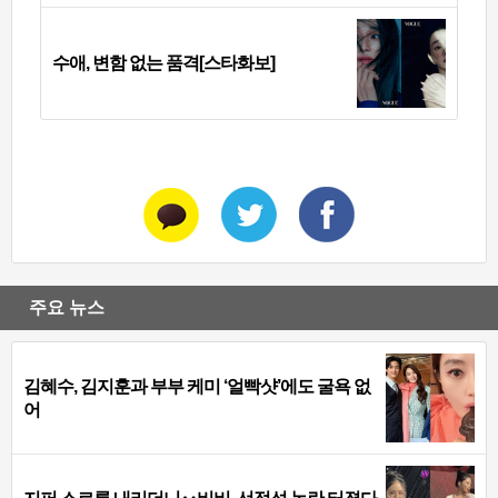
수애, 변함 없는 품격[스타화보]
주요 뉴스
김혜수, 김지훈과 부부 케미 ‘얼빡샷’에도 굴욕 없
어