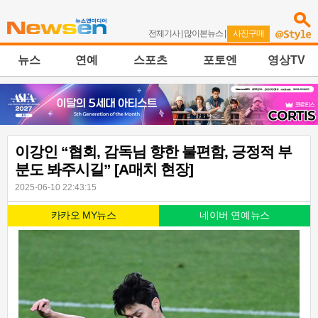
전체기사
|
많이본뉴스
|
사진구매
뉴스
연예
스포츠
포토엔
영상TV
이강인 “협회, 감독님 향한 불편함, 긍정적 부
분도 봐주시길” [A매치 현장]
2025-06-10 22:43:15
카카오 MY뉴스
네이버 연예뉴스