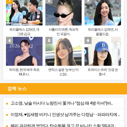
트리플에스 김채연, 개
샤를리즈 테론, 독보적
트리플에스 김채연, 서
그맨 김규..
인 귀걸이..
울월드컵..
하지원, 한국 배우 최초
엔믹스 설윤 ‘눈부신 미
트와이스 쯔위 ‘갓경 쓴
MLB 시..
소’[포..
훈녀’..
깜짝 뉴스
고소영, 낮술 마시다 노량진서 쫓겨나 “점심 때 4병 마셔”(바..
이정재, ♥임세령 비키니 인생샷 남겨주는 다정남‥파파라치에 ..
혜리 과감하게 벗었다, 탄수화물 끊고 끈 비니키 소화 ‘역대급..