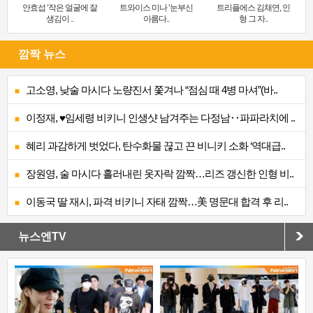
안효섭 ‘작은 얼굴에 잘
트와이스 미나 ‘눈부신
트리플에스 김채연, 인
생김이 ..
아름다..
형 그 자..
깜짝 뉴스
고소영, 낮술 마시다 노량진서 쫓겨나 “점심 때 4병 마셔”(바..
이정재, ♥임세령 비키니 인생샷 남겨주는 다정남‥파파라치에 ..
혜리 과감하게 벗었다, 탄수화물 끊고 끈 비니키 소화 ‘역대급..
장원영, 술 마시다 흘러내린 옷자락 깜짝…리즈 갱신한 인형 비..
이동국 딸 재시, 파격 비키니 자태 깜짝…美 명문대 합격 후 리..
뉴스엔TV