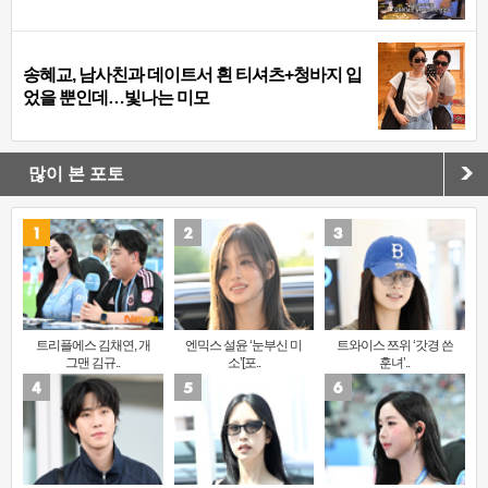
송혜교, 남사친과 데이트서 흰 티셔츠+청바지 입
었을 뿐인데…빛나는 미모
많이 본 포토
트리플에스 김채연, 개
엔믹스 설윤 ‘눈부신 미
트와이스 쯔위 ‘갓경 쓴
그맨 김규..
소’[포..
훈녀’..