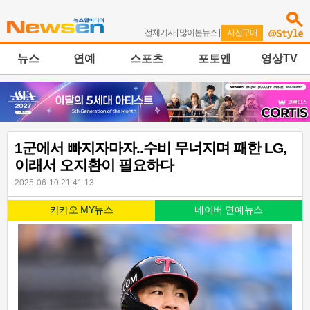
전체기사
|
많이본뉴스
|
사진구매
뉴스
연예
스포츠
포토엔
영상TV
1군에서 빠지자마자..수비 무너지며 패한 LG,
이래서 오지환이 필요하다
2025-06-10 21:41:13
카카오 MY뉴스
네이버 연예뉴스