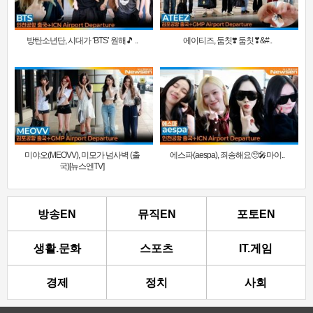
방탄소년단, 시대가 ‘BTS’ 원해🎵 ..
에이티즈, 둠칫❣️ 둠칫❣&#..
미야오(MEOVV), 미모가 넘사벽 (출
에스파(aespa), 죄송해요🥺🎤마이..
국)[뉴스엔TV]
방송EN
뮤직EN
포토EN
생활.문화
스포츠
IT.게임
경제
정치
사회