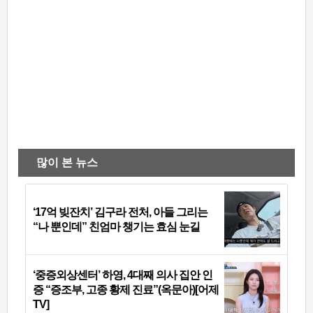
많이 본 뉴스
‘17억 빚잔치’ 김구라 전처, 아들 그리는
“나 뿐인데” 친엄마 챙기는 효심 눈길
‘중증외상센터’ 하영, 4대째 의사 집안 인
증 “증조부, 고종 황제 진료”(옥문아)[어제
TV]