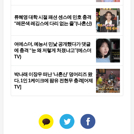
류혜영 대학 시절 패션 센스에 민호 충격
“레몬색 레깅스에 다리 없는 줄”(나혼산)
여에스더, 예능서 민낯 공개했다가 댓글
에 충격 “눈 왜 저렇게 처졌냐고”(에스더
TV)
박나래 이장우 떠난 ‘나혼산’ 덩어리즈 왔
다, 1인 1케이크에 팜유 전현무 충격[어제
TV]