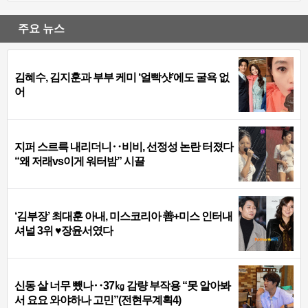
주요 뉴스
김혜수, 김지훈과 부부 케미 ‘얼빡샷’에도 굴욕 없
어
지퍼 스르륵 내리더니‥비비, 선정성 논란 터졌다
“왜 저래vs이게 워터밤” 시끌
‘김부장’ 최대훈 아내, 미스코리아 善+미스 인터내
셔널 3위 ♥장윤서였다
신동 살 너무 뺐나‥37㎏ 감량 부작용 “못 알아봐
서 요요 와야하나 고민”(전현무계획4)