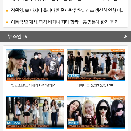
장원영, 술 마시다 흘러내린 옷자락 깜짝…리즈 갱신한 인형 비..
이동국 딸 재시, 파격 비키니 자태 깜짝…美 명문대 합격 후 리..
뉴스엔TV
방탄소년단, 시대가 ‘BTS’ 원해🎵 ..
에이티즈, 둠칫❣️ 둠칫❣&#..