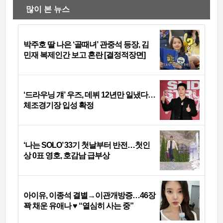
많이 본 뉴스
박주호 딸 나은 ‘골때녀’ 관중석 등장, 김
민재 복제인간 보고 혼란 [결정적장면]
‘드라우닝 걔’ 우즈, 데뷔 12년만 일냈다…
체조경기장 입성 확정
‘나는 SOLO’ 33기 첫날부터 반전…첫인
상 0표 영호, 호감남 급부상
아이유, 이종석 결별→이관개방증…46장
꽉 채운 유애나 ♥ “열심히 사는 중”