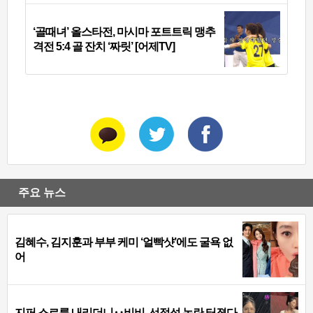
‘골때녀’ 올스타전, 마시마 포트트릭 맹추
격전 5:4 골 잔치 ‘짜릿’ [어제TV]
주요 뉴스
김혜수, 김지훈과 부부 케미 ‘얼빡샷’에도 굴욕 없
어
지퍼 스르륵 내리더니‥비비, 선정성 논란 터졌다