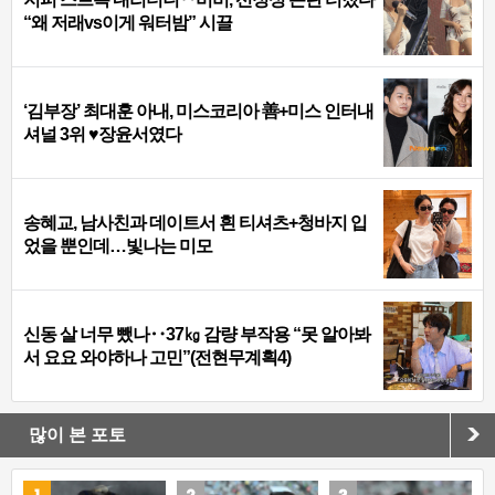
“왜 저래vs이게 워터밤” 시끌
‘김부장’ 최대훈 아내, 미스코리아 善+미스 인터내
셔널 3위 ♥장윤서였다
송혜교, 남사친과 데이트서 흰 티셔츠+청바지 입
었을 뿐인데…빛나는 미모
신동 살 너무 뺐나‥37㎏ 감량 부작용 “못 알아봐
서 요요 와야하나 고민”(전현무계획4)
많이 본 포토