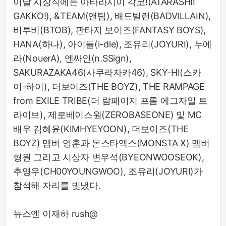
이날 시상식에는 아타라시이 각코!(ATARASHII
GAKKO!), &TEAM(앤팀), 배드빌런(BADVILLAIN),
비투비(BTOB), 판타지 보이즈(FANTASY BOYS),
HANA(하나), 아이들(i-dle), 조유리(JOYURI), 누에
라(NouerA), 엔싸인(n.SSign),
SAKURAZAKA46(사쿠라자카46), SKY-HI(스카
이-하이), 더보이즈(THE BOYZ), THE RAMPAGE
from EXILE TRIBE(더 람페이지 프롬 에그자일 트
라이브), 제로베이스원(ZEROBASEONE) 및 MC
배우 김혜윤(KIMHYEYOON), 더보이즈(THE
BOYZ) 멤버 영훈과 몬스타엑스(MONSTA X) 멤버
형원 그리고 시상자 변우석(BYEONWOOSEOK),
추영우(CH00YOUNGWOO), 조유리(JOYURI)가
참석해 자리를 빛냈다.
뉴스엔 이재하 rush@