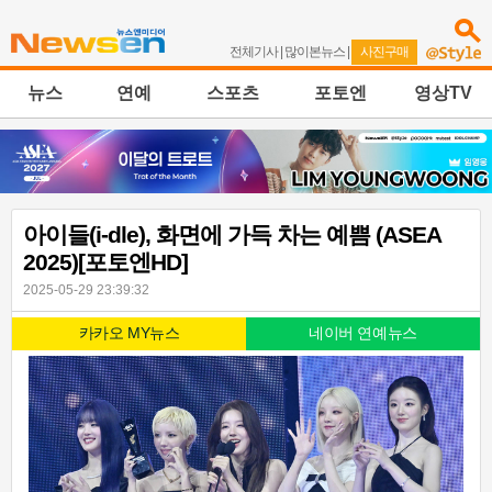
전체기사
|
많이본뉴스
|
사진구매
뉴스
연예
스포츠
포토엔
영상TV
아이들(i-dle), 화면에 가득 차는 예쁨 (ASEA
2025)[포토엔HD]
2025-05-29 23:39:32
카카오 MY뉴스
네이버 연예뉴스