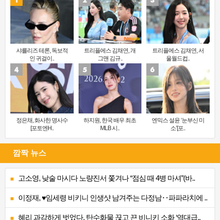
샤를리즈 테론, 독보적
트리플에스 김채연, 개
트리플에스 김채연, 서
인 귀걸이..
그맨 김규..
울월드컵..
정은채, 화사한 명사수
하지원, 한국 배우 최초
엔믹스 설윤 ‘눈부신 미
[포토엔H..
MLB 시..
소’[포..
깜짝 뉴스
고소영, 낮술 마시다 노량진서 쫓겨나 “점심 때 4병 마셔”(바..
이정재, ♥임세령 비키니 인생샷 남겨주는 다정남‥파파라치에 ..
혜리 과감하게 벗었다, 탄수화물 끊고 끈 비니키 소화 ‘역대급..