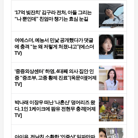
‘17억 빚잔치’ 김구라 전처, 아들 그리는
“나 뿐인데” 친엄마 챙기는 효심 눈길
여에스더, 예능서 민낯 공개했다가 댓글
에 충격 “눈 왜 저렇게 처졌냐고”(에스더
TV)
‘중증외상센터’ 하영, 4대째 의사 집안 인
증 “증조부, 고종 황제 진료”(옥문아)[어제
TV]
박나래 이장우 떠난 ‘나혼산’ 덩어리즈 왔
다, 1인 1케이크에 팜유 전현무 충격[어제
TV]
아이유, 전남친 소환한 ‘인증샷’ 일파만파