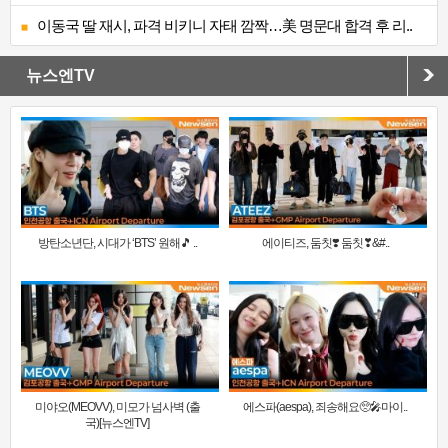
이동국 딸 재시, 파격 비키니 자태 깜짝…美 명문대 합격 후 리..
뉴스엔TV
방탄소년단, 시대가 ‘BTS’ 원해🎵 ..
에이티즈, 둠칫❣️ 둠칫❣&#..
미야오(MEOVV), 미모가 넘사벽 (출
에스파(aespa), 죄송해요🥺🎤마이..
국)[뉴스엔TV]