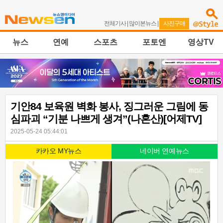
전체기사
|
많이본뉴스
|
사진구매
뉴스
연예
스포츠
포토엔
영상TV
기안84 보육원 벽화 봉사, 징그러운 그림에 동
심파괴 “기분 나쁘게 생겨”(나혼산)[어제TV]
2025-05-24 05:44:01
카카오 MY뉴스
네이버 연예뉴스