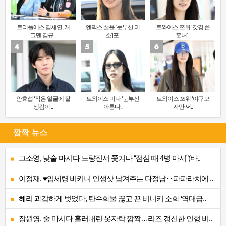
트리플에스 김채연, 개
엔믹스 설윤 ‘눈부신 미
트와이스 쯔위 ‘갓경 쓴
그맨 김규..
소’[포..
훈녀’..
안효섭 ‘작은 얼굴에 잘
트와이스 미나 ‘눈부신
트와이스 쯔위 ‘야구모
생김이 ..
아름다..
자만 써..
깜짝 뉴스
고소영, 낮술 마시다 노량진서 쫓겨나 “점심 때 4병 마셔”(바..
이정재, ♥임세령 비키니 인생샷 남겨주는 다정남‥파파라치에 ..
혜리 과감하게 벗었다, 탄수화물 끊고 끈 비니키 소화 ‘역대급..
장원영, 술 마시다 흘러내린 옷자락 깜짝…리즈 갱신한 인형 비..