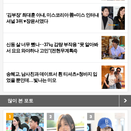
‘김부장’ 최대훈 아내, 미스코리아 善+미스 인터내
셔널 3위 ♥장윤서였다
신동 살 너무 뺐나‥37㎏ 감량 부작용 “못 알아봐
서 요요 와야하나 고민”(전현무계획4)
송혜교, 남사친과 데이트서 흰 티셔츠+청바지 입
었을 뿐인데…빛나는 미모
많이 본 포토