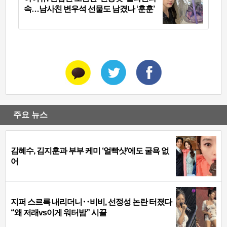
속…남사친 변우석 선물도 남겼나 ‘훈훈’
주요 뉴스
김혜수, 김지훈과 부부 케미 ‘얼빡샷’에도 굴욕 없
어
지퍼 스르륵 내리더니‥비비, 선정성 논란 터졌다
“왜 저래vs이게 워터밤” 시끌