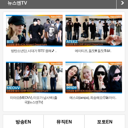
뉴스엔TV
방탄소년단, 시대가 ‘BTS’ 원해🎵 ..
에이티즈, 둠칫❣️ 둠칫❣&#..
미야오(MEOVV), 미모가 넘사벽 (출
에스파(aespa), 죄송해요🥺🎤마이..
국)[뉴스엔TV]
방송EN
뮤직EN
포토EN