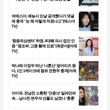
여에스더, 예능서 민낯 공개했다가 댓글
에 충격 “눈 왜 저렇게 처졌냐고”(에스더
TV)
‘중증외상센터’ 하영, 4대째 의사 집안 인
증 “증조부, 고종 황제 진료”(옥문아)[어제
TV]
박나래 이장우 떠난 ‘나혼산’ 덩어리즈 왔
다, 1인 1케이크에 팜유 전현무 충격[어제
TV]
아이유, 전남친 소환한 ‘인증샷’ 일파만파
속…남사친 변우석 선물도 남겼나 ‘훈훈’