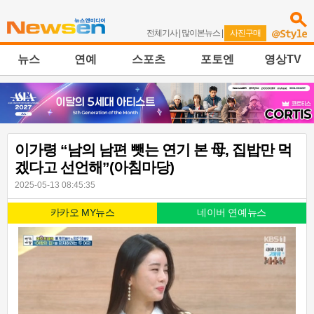
전체기사
|
많이본뉴스
|
사진구매
뉴스
연예
스포츠
포토엔
영상TV
이가령 “남의 남편 뺏는 연기 본 母, 집밥만 먹
겠다고 선언해”(아침마당)
2025-05-13 08:45:35
카카오 MY뉴스
네이버 연예뉴스