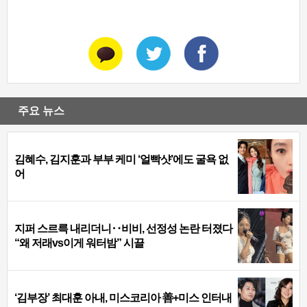
주요 뉴스
김혜수, 김지훈과 부부 케미 ‘얼빡샷’에도 굴욕 없
어
지퍼 스르륵 내리더니‥비비, 선정성 논란 터졌다
“왜 저래vs이게 워터밤” 시끌
‘김부장’ 최대훈 아내, 미스코리아 善+미스 인터내