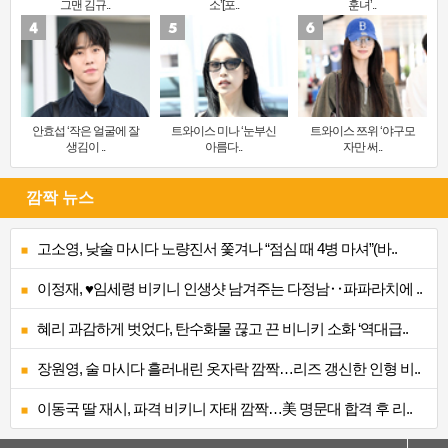
그맨 김규..
소’[포..
훈녀’..
안효섭 ‘작은 얼굴에 잘
트와이스 미나 ‘눈부신
트와이스 쯔위 ‘야구모
생김이 ..
아름다..
자만 써..
깜짝 뉴스
고소영, 낮술 마시다 노량진서 쫓겨나 “점심 때 4병 마셔”(바..
이정재, ♥임세령 비키니 인생샷 남겨주는 다정남‥파파라치에 ..
혜리 과감하게 벗었다, 탄수화물 끊고 끈 비니키 소화 ‘역대급..
장원영, 술 마시다 흘러내린 옷자락 깜짝…리즈 갱신한 인형 비..
이동국 딸 재시, 파격 비키니 자태 깜짝…美 명문대 합격 후 리..