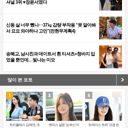
셔널 3위 ♥장윤서였다
신동 살 너무 뺐나‥37㎏ 감량 부작용 “못 알아봐
서 요요 와야하나 고민”(전현무계획4)
송혜교, 남사친과 데이트서 흰 티셔츠+청바지 입
었을 뿐인데…빛나는 미모
많이 본 포토
트리플에스 김채연, 개
엔믹스 설윤 ‘눈부신 미
트와이스 쯔위 ‘갓경 쓴