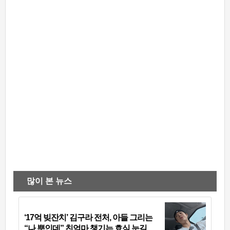
많이 본 뉴스
‘17억 빚잔치’ 김구라 전처, 아들 그리는
“나 뿐인데” 친엄마 챙기는 효심 눈길