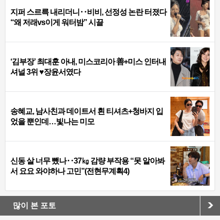
지퍼 스르륵 내리더니‥비비, 선정성 논란 터졌다
“왜 저래vs이게 워터밤” 시끌
‘김부장’ 최대훈 아내, 미스코리아 善+미스 인터내
셔널 3위 ♥장윤서였다
송혜교, 남사친과 데이트서 흰 티셔츠+청바지 입
었을 뿐인데…빛나는 미모
신동 살 너무 뺐나‥37㎏ 감량 부작용 “못 알아봐
서 요요 와야하나 고민”(전현무계획4)
많이 본 포토