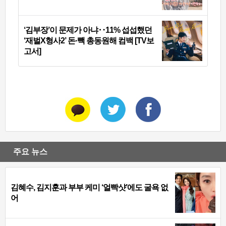
‘김부장’이 문제가 아냐‥11% 섭섭했던
‘재벌X형사2’ 돈·빽 총동원해 컴백 [TV보
고서]
주요 뉴스
김혜수, 김지훈과 부부 케미 ‘얼빡샷’에도 굴욕 없
어