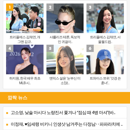
트리플에스 김채연, 개
샤를리즈 테론, 독보적
트리플에스 김채연, 서
그맨 김규..
인 귀걸이..
울월드컵..
하지원, 한국 배우 최초
엔믹스 설윤 ‘눈부신 미
트와이스 쯔위 ‘갓경 쓴
MLB 시..
소’[포..
훈녀’..
깜짝 뉴스
고소영, 낮술 마시다 노량진서 쫓겨나 “점심 때 4병 마셔”(바..
이정재, ♥임세령 비키니 인생샷 남겨주는 다정남‥파파라치에 ..