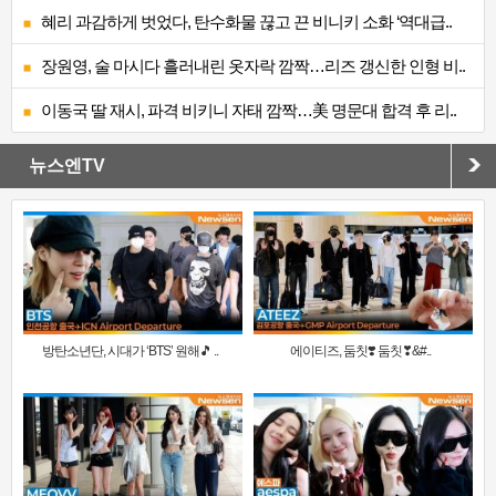
혜리 과감하게 벗었다, 탄수화물 끊고 끈 비니키 소화 ‘역대급..
장원영, 술 마시다 흘러내린 옷자락 깜짝…리즈 갱신한 인형 비..
이동국 딸 재시, 파격 비키니 자태 깜짝…美 명문대 합격 후 리..
뉴스엔TV
방탄소년단, 시대가 ‘BTS’ 원해🎵 ..
에이티즈, 둠칫❣️ 둠칫❣&#..