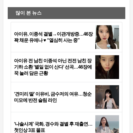
많이 본 뉴스
아이유, 이종석 결별→이관개방증…46장
꽉 채운 유애나 ♥ “열심히 사는 중”
아이유 전 남친 이종석 아닌 전전 남친 장
기하 소환 ‘별일 없이 산다’ 선곡…46장에
꾹 눌러 담은 근황
‘견미리 딸’ 이유비, 금수저의 여유…청순
미모에 반전 슬림 라인
‘나솔사계’ 국화, 경수와 결별 후 재출연…
첫인상 3표 몰표