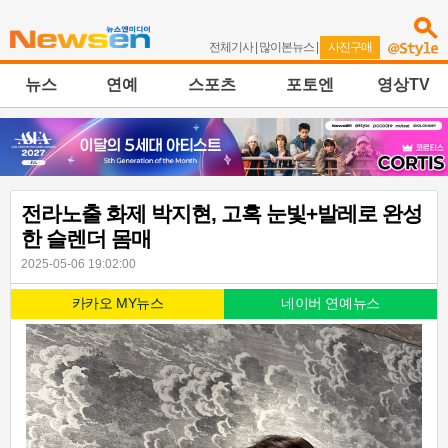
전체기사
|
많이본뉴스
|
사진구매
뉴스
연예
스포츠
포토엔
영상TV
전라노출 화제 박지현, 고혹 눈빛+발레로 완성
한 슬렌더 몸매
2025-05-06 19:02:00
카카오 MY뉴스
네이버 연예뉴스