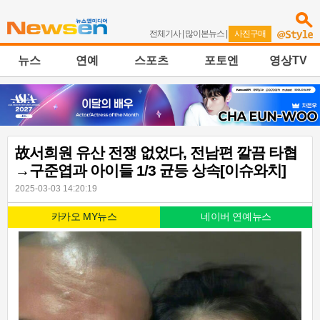
전체기사
|
많이본뉴스
|
사진구매
뉴스
연예
스포츠
포토엔
영상TV
故서희원 유산 전쟁 없었다, 전남편 깔끔 타협
→구준엽과 아이들 1/3 균등 상속[이슈와치]
2025-03-03 14:20:19
카카오 MY뉴스
네이버 연예뉴스