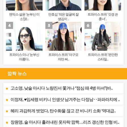
엔믹스 설윤 ‘눈부신 미
안효섭 ‘작은 얼굴에 잘
트와이스 쯔위 ‘갓경 쓴
소’[포..
생김이 ..
훈녀’..
트와이스 미나 ‘눈부신
트와이스 쯔위 ‘야구모
트와이스 쯔위 ‘편안한
아름다..
자만 써..
스타일..
깜짝 뉴스
고소영, 낮술 마시다 노량진서 쫓겨나 “점심 때 4병 마셔”(바..
이정재, ♥임세령 비키니 인생샷 남겨주는 다정남‥파파라치에 ..
혜리 과감하게 벗었다, 탄수화물 끊고 끈 비니키 소화 ‘역대급..
장원영, 술 마시다 흘러내린 옷자락 깜짝…리즈 갱신한 인형 비..