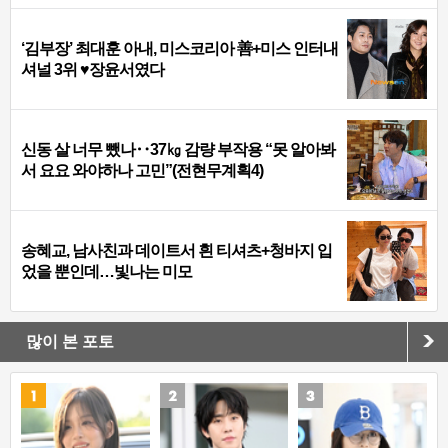
‘김부장’ 최대훈 아내, 미스코리아 善+미스 인터내
셔널 3위 ♥장윤서였다
신동 살 너무 뺐나‥37㎏ 감량 부작용 “못 알아봐
서 요요 와야하나 고민”(전현무계획4)
송혜교, 남사친과 데이트서 흰 티셔츠+청바지 입
었을 뿐인데…빛나는 미모
많이 본 포토