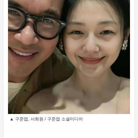
▲ 구준엽, 서희원 / 구준엽 소셜미디어