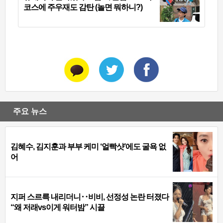
코스에 주우재도 감탄 (놀면 뭐하니?)
주요 뉴스
김혜수, 김지훈과 부부 케미 ‘얼빡샷’에도 굴욕 없
어
지퍼 스르륵 내리더니‥비비, 선정성 논란 터졌다
“왜 저래vs이게 워터밤” 시끌