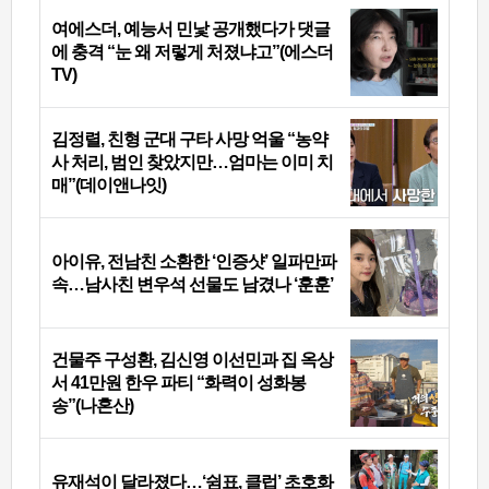
여에스더, 예능서 민낯 공개했다가 댓글
에 충격 “눈 왜 저렇게 처졌냐고”(에스더
TV)
김정렬, 친형 군대 구타 사망 억울 “농약
사 처리, 범인 찾았지만…엄마는 이미 치
매”(데이앤나잇)
아이유, 전남친 소환한 ‘인증샷’ 일파만파
속…남사친 변우석 선물도 남겼나 ‘훈훈’
건물주 구성환, 김신영 이선민과 집 옥상
서 41만원 한우 파티 “화력이 성화봉
송”(나혼산)
유재석이 달라졌다…‘쉼표, 클럽’ 초호화