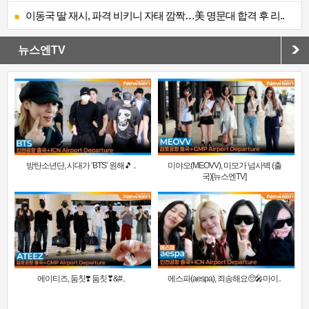
이동국 딸 재시, 파격 비키니 자태 깜짝…美 명문대 합격 후 리..
뉴스엔TV
방탄소년단, 시대가 ‘BTS’ 원해🎵 ..
미야오(MEOVV), 미모가 넘사벽 (출
국)[뉴스엔TV]
에이티즈, 둠칫❣️ 둠칫❣&#..
에스파(aespa), 죄송해요🥺🎤마이..