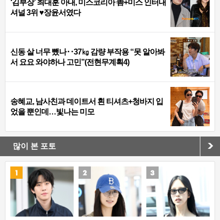
‘김부장’ 최대훈 아내, 미스코리아 善+미스 인터내
셔널 3위 ♥장윤서였다
신동 살 너무 뺐나‥37㎏ 감량 부작용 “못 알아봐
서 요요 와야하나 고민”(전현무계획4)
송혜교, 남사친과 데이트서 흰 티셔츠+청바지 입
었을 뿐인데…빛나는 미모
많이 본 포토