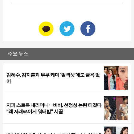
주요 뉴스
김혜수, 김지훈과 부부 케미 ‘얼빡샷’에도 굴욕 없
어
지퍼 스르륵 내리더니‥비비, 선정성 논란 터졌다
“왜 저래vs이게 워터밤” 시끌