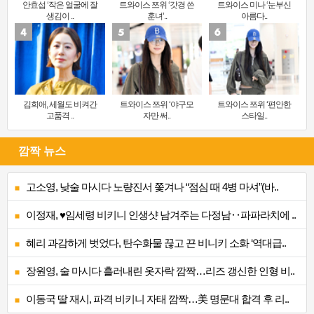
안효섭 ‘작은 얼굴에 잘
트와이스 쯔위 ‘갓경 쓴
트와이스 미나 ‘눈부신
생김이 ..
훈녀’..
아름다..
김희애, 세월도 비켜간
트와이스 쯔위 ‘야구모
트와이스 쯔위 ‘편안한
고품격 ..
자만 써..
스타일..
깜짝 뉴스
고소영, 낮술 마시다 노량진서 쫓겨나 “점심 때 4병 마셔”(바..
이정재, ♥임세령 비키니 인생샷 남겨주는 다정남‥파파라치에 ..
혜리 과감하게 벗었다, 탄수화물 끊고 끈 비니키 소화 ‘역대급..
장원영, 술 마시다 흘러내린 옷자락 깜짝…리즈 갱신한 인형 비..
이동국 딸 재시, 파격 비키니 자태 깜짝…美 명문대 합격 후 리..