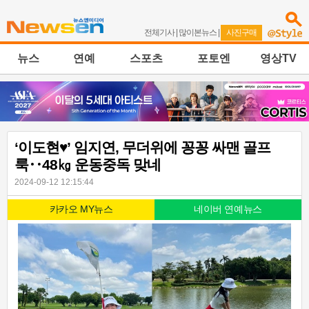
전체기사
|
많이본뉴스
|
사진구매
뉴스
연예
스포츠
포토엔
영상TV
‘이도현♥’ 임지연, 무더위에 꽁꽁 싸맨 골프
룩‥48㎏ 운동중독 맞네
2024-09-12 12:15:44
카카오 MY뉴스
네이버 연예뉴스