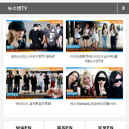
뉴스엔TV
방탄소년단, 시대가 ‘BTS’ 원해🎵 ..
미야오(MEOVV), 미모가 넘사벽 (출
국)[뉴스엔TV]
에이티즈, 둠칫❣️ 둠칫❣&#..
에스파(aespa), 죄송해요🥺🎤마이..
방송EN
뮤직EN
포토EN