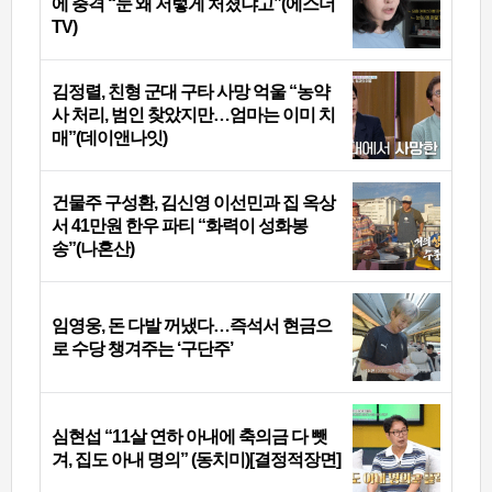
에 충격 “눈 왜 저렇게 처졌냐고”(에스더
TV)
김정렬, 친형 군대 구타 사망 억울 “농약
사 처리, 범인 찾았지만…엄마는 이미 치
매”(데이앤나잇)
건물주 구성환, 김신영 이선민과 집 옥상
서 41만원 한우 파티 “화력이 성화봉
송”(나혼산)
임영웅, 돈 다발 꺼냈다…즉석서 현금으
로 수당 챙겨주는 ‘구단주’
심현섭 “11살 연하 아내에 축의금 다 뺏
겨, 집도 아내 명의” (동치미)[결정적장면]