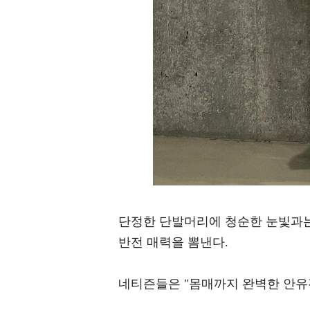
단정한 단발머리에 청순한 눈빛과
반전 매력을 뽐낸다.
네티즌들은 "몸매까지 완벽한 안유진