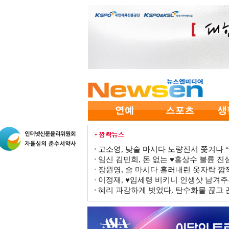
고소영, 낮술 마시다 노량진서 쫓겨나 “점
임신 김민희, 돈 없는 ♥홍상수 불륜 진심
장원영, 술 마시다 흘러내린 옷자락 
이정재, ♥임세령 비키니 인생샷 남겨주
혜리 과감하게 벗었다, 탄수화물 끊고 끈