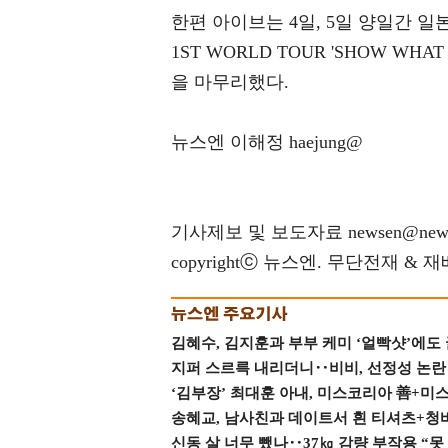
한편 아이브는 4일, 5일 양일간 일본
1ST WORLD TOUR 'SHOW W
을 마무리했다.
뉴스엔 이해정 haejung@
기사제보 및 보도자료 newsen@news
copyrightⓒ 뉴스엔. 무단전재 & 
김혜수, 김지훈과 부부 케미 ‘얼빡샷’에도
지퍼 스르륵 내리더니‥비비, 선정성 논란 터
‘김부장’ 최대훈 아내, 미스코리아 善+미
송혜교, 남사친과 데이트서 흰 티셔츠+청
신동 살 너무 뺐나‥37㎏ 감량 부작용 “못