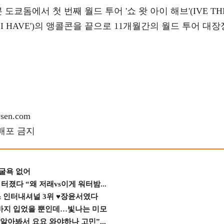
 도쿄돔에서 첫 번째 월드 투어 '쇼 왓 아이 해브'(IVE TH
HAT I HAVE')의 앵콜콘을 끝으로 11개월간의 월드 투어 대장
en.com
재배포 금지
 굴욕 없어
졌다 “왜 저래vs이게 워터밤...
스 인터내셔널 3위 ♥장윤서였다
바지 입었을 뿐인데…빛나는 미모
 알아봐서 요요 와야하나 고민”...