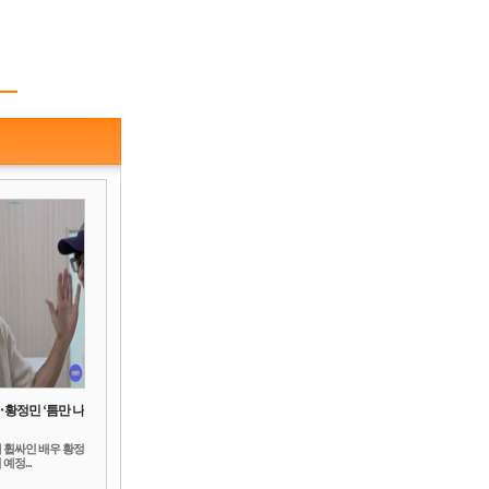
‥황정민 ‘틈만 나
 휩싸인 배우 황정
예정...