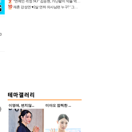
“연예인 걱정 NO” 김승현, 가난팔이 악플 억울할만‥아내+딸과 日 여행
재혼 강성연 ♥2살 연하 의사남편 누구? ‘그알’ 자문의에 훈남 비주얼 초엘리트 스펙 [종합]
0
이영애, 변치않...
미야오 깜찍한 ...
타