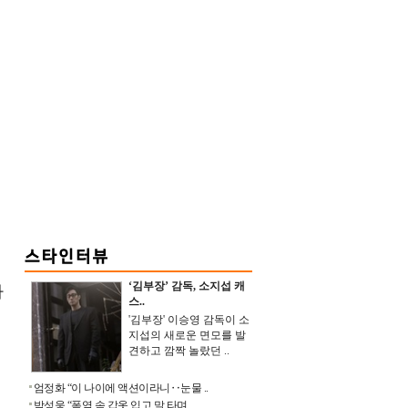
‘김부장’ 감독, 소지섭 캐
가
스..
'김부장' 이승영 감독이 소
지섭의 새로운 면모를 발
견하고 깜짝 놀랐던 ..
엄정화 “이 나이에 액션이라니‥눈물 ..
박성웅 “폭염 속 갑옷 입고 말 타며 ..