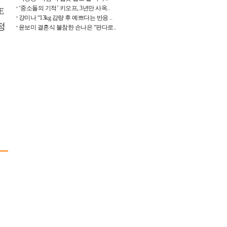
‘중소돌의 기적’ 키오프, 3년만 사옥..
E
강미나 “13kg 감량 후 예쁘다는 반응 ..
정
윤보미 결혼식 불참한 손나은 “판다로..