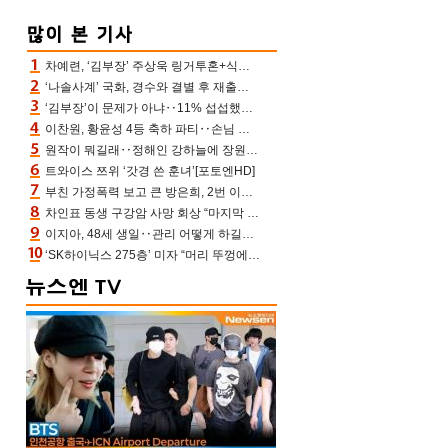
차예련, ‘김부장’ 주상욱 링거투혼+식스팩 비화 “옷 벗는데 아저씨는 안 된다고”(차장금)
‘나솔사계’ 국화, 경수와 결별 후 재출연…첫인상 3표 몰표
‘김부장’이 문제가 아냐‥11% 섭섭했던 ‘재벌X형사2’ 돈·빽 총동원해 컴백 [TV보고서]
이찬원, 황윤성 4등 축하 파티‥손님 모으려 블랙핑크 지수와 친한 척(편스토랑)[어제TV]
원작이 뭐길래‥정해인 강하늘에 장원영까지 참여한 이 영화
트와이스 쯔위 ‘갓경 쓴 훈녀’[포토엔HD]
부친 가정폭력 보고 큰 방은희, 2번 이혼 후 잠수→母 고독사에 자책(특종세상)[어제TV]
차인표 동생 구강암 사망 회상 “마지막 순간 동생 손 잡아준 신애라, 두고두고 고마워” (신애라이프)
이지아, 48세 생일‥관리 어떻게 하길래 놀라운 동안 미모
‘SK하이닉스 275층’ 미자 “머리 뚜껑에서 사, 주식만 안 해도 돈 버는 것”