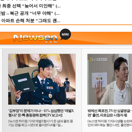
종 선택 “늦어서 미안해” (...
→복근 공개 “너무 야해” (...
 아파트 손해 처분 “그래도 괜...
‘김부장’이 문제가 아냐‥11% 섭섭했던 ‘재벌X
밖에선 폭로전, TV선 싱글벙글
형사2’ 돈·빽 총동원해 컴백 [TV보고서]
면’ 출연, 피로감은 시청자 몫
[뉴스엔 하지원 기자]'재벌X형사'가 돈 냄새 물씬 풍
[뉴스엔 하지원 기자]사생활 논란에
기는 판을 짜고 시즌2로 돌아온다.8월 7일 ...
민의 SBS 예능 '틈만 나면,' 출연분이 