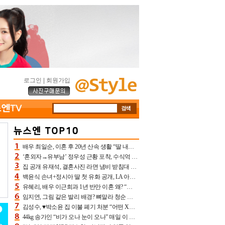
로그인
|
회원가입
배우 최일순, 이혼 후 20년 산속 생활 “딸 내가 버렸다고 원망‥맘 아파”(특종)[어제TV]
‘혼외자→유부남’ 정우성 근황 포착, 수식억 해킹 피해 후배 만났다 “존경하는”
집 공개 유재석, 결혼사진 라면 냄비 받침대 되고 분노‥가족사진도 피해(놀뭐)[어제TV]
백윤식 손녀+정시아 딸 첫 유화 공개, LA 아트쇼→서울국제조각페스타 작가다운 수준급 실력
유혜리, 배우 이근희과 1년 반만 이혼 왜? “식칼 꽂고 의자 던져” 충격 폭로(특종)[어제TV]
임지연, 그림 같은 발리 배경? 뼈말라 청순 비키니 핏에 상대 안 되네
김성수, ♥박소윤 집 이불 폐기 처분 “어떤 X이랑 썼을지 몰라” 질투(신랑수업2)[어제TV]
44kg 송가인 “비가 오나 눈이 오나” 매일 이 운동, 허벅지 근육량 상승+체지방 감소