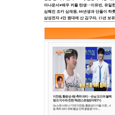
아나운서♥배우 커플 탄생‥이유빈, 유일한 최
심혜진 조카 심재원, 00년생과 단둘이 하룻밤
삼성전자 4만 원대에 산 김구라, 15년 보유
이찬원, 황윤성 4등 축하 파티‥손님 모으려 블랙
핑크 지수와 친한 척(편스토랑)[어제TV]
[뉴스엔 서유나 기자]'이찬원, 황윤성이 아들 수준…4
등 축하 파티 위해 황금 인맥 총동원'가수 ...