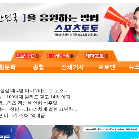
심 때 4병 마셔”(바로 그 고소...
…100억대 빌라도 팔고 14억 아파...
깜짝…리즈 갱신한 인형 비주얼
는 다정남‥파파라치에 걸린 11년차...
 비니키 소화 ‘역대급’