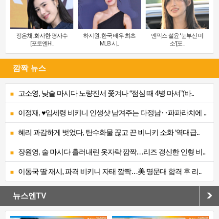
정은채, 화사한 명사수
하지원, 한국 배우 최초
엔믹스 설윤 ‘눈부신 미
[포토엔H..
MLB 시..
소’[포..
깜짝 뉴스
고소영, 낮술 마시다 노량진서 쫓겨나 “점심 때 4병 마셔”(바..
이정재, ♥임세령 비키니 인생샷 남겨주는 다정남‥파파라치에 ..
혜리 과감하게 벗었다, 탄수화물 끊고 끈 비니키 소화 ‘역대급..
장원영, 술 마시다 흘러내린 옷자락 깜짝…리즈 갱신한 인형 비..
이동국 딸 재시, 파격 비키니 자태 깜짝…美 명문대 합격 후 리..
뉴스엔TV