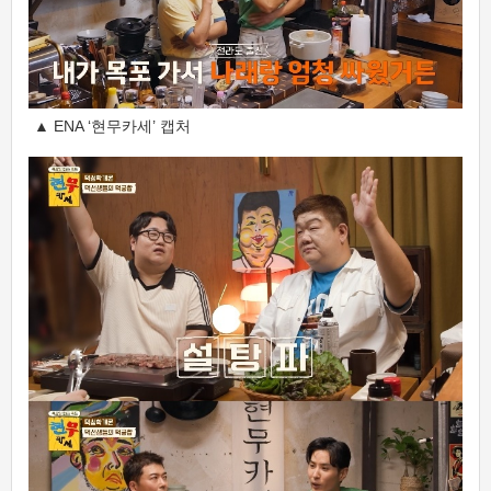
▲ ENA ‘현무카세’ 캡처