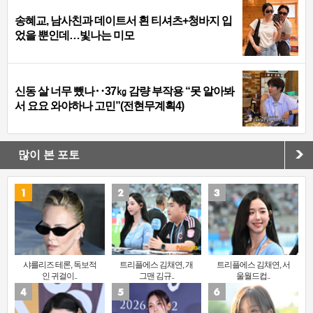
송혜교, 남사친과 데이트서 흰 티셔츠+청바지 입
었을 뿐인데…빛나는 미모
신동 살 너무 뺐나‥37㎏ 감량 부작용 “못 알아봐
서 요요 와야하나 고민”(전현무계획4)
많이 본 포토
샤를리즈 테론, 독보적
트리플에스 김채연, 개
트리플에스 김채연, 서
인 귀걸이..
그맨 김규..
울월드컵..