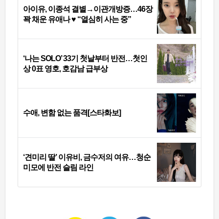
아이유, 이종석 결별→이관개방증…46장
꽉 채운 유애나 ♥ “열심히 사는 중”
‘나는 SOLO’ 33기 첫날부터 반전…첫인
상 0표 영호, 호감남 급부상
수애, 변함 없는 품격[스타화보]
‘견미리 딸’ 이유비, 금수저의 여유…청순
미모에 반전 슬림 라인