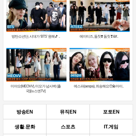
방탄소년단, 시대가 ‘BTS’ 원해🎵 ..
에이티즈, 둠칫❣️ 둠칫❣&#..
미야오(MEOVV), 미모가 넘사벽 (출
에스파(aespa), 죄송해요🥺🎤마이..
국)[뉴스엔TV]
방송EN
뮤직EN
포토EN
생활.문화
스포츠
IT.게임