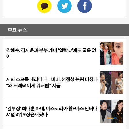
주요 뉴스
김혜수, 김지훈과 부부 케미 ‘얼빡샷’에도 굴욕 없
어
지퍼 스르륵 내리더니‥비비, 선정성 논란 터졌다
“왜 저래vs이게 워터밤” 시끌
‘김부장’ 최대훈 아내, 미스코리아 善+미스 인터내
셔널 3위 ♥장윤서였다