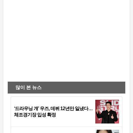
많이 본 뉴스
‘드라우닝 걔’ 우즈, 데뷔 12년만 일냈다…
체조경기장 입성 확정