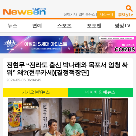
전체기사
|
많이본뉴스
|
사진구매
뉴스
연예
스포츠
포토엔
영상TV
전현무 “전라도 출신 박나래와 목포서 엄청 싸
워” 왜?(현무카세)[결정적장면]
2024-09-06 06:04:49
카카오 MY뉴스
네이버 연예뉴스