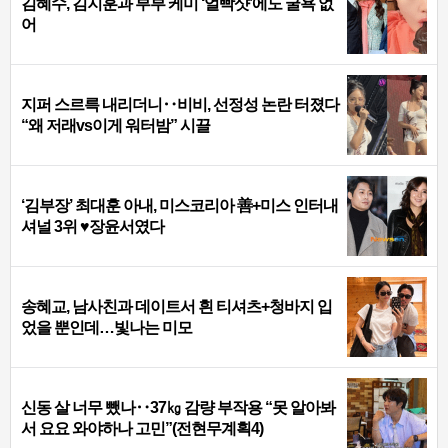
김혜수, 김지훈과 부부 케미 ‘얼빡샷’에도 굴욕 없
어
지퍼 스르륵 내리더니‥비비, 선정성 논란 터졌다
“왜 저래vs이게 워터밤” 시끌
‘김부장’ 최대훈 아내, 미스코리아 善+미스 인터내
셔널 3위 ♥장윤서였다
송혜교, 남사친과 데이트서 흰 티셔츠+청바지 입
었을 뿐인데…빛나는 미모
신동 살 너무 뺐나‥37㎏ 감량 부작용 “못 알아봐
서 요요 와야하나 고민”(전현무계획4)