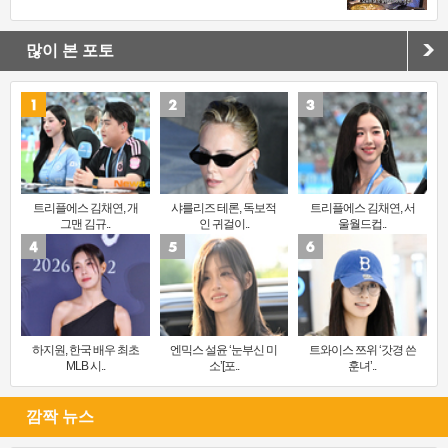
많이 본 포토
트리플에스 김채연, 개
샤를리즈 테론, 독보적
트리플에스 김채연, 서
그맨 김규..
인 귀걸이..
울월드컵..
하지원, 한국 배우 최초
엔믹스 설윤 ‘눈부신 미
트와이스 쯔위 ‘갓경 쓴
MLB 시..
소’[포..
훈녀’..
깜짝 뉴스