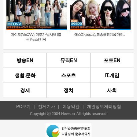
미야오(MEOVV), 미모가 넘사벽 (출
에스파(aespa), 죄송해요🥺🎤마이..
국)[뉴스엔TV]
방송EN
뮤직EN
포토EN
생활.문화
스포츠
IT.게임
경제
정치
사회
PC보기
|
전체기사
|
이용약관
|
개인정보처리방침
Copyright ⓒ 2004 Newsen. All rights reserved.