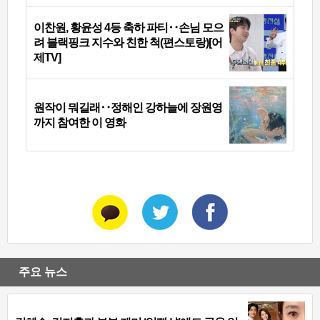
이찬원, 황윤성 4등 축하 파티‥손님 모으
려 블랙핑크 지수와 친한 척(편스토랑)[어
제TV]
원작이 뭐길래‥정해인 강하늘에 장원영
까지 참여한 이 영화
주요 뉴스