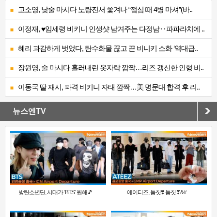
고소영, 낮술 마시다 노량진서 쫓겨나 “점심 때 4병 마셔”(바..
이정재, ♥임세령 비키니 인생샷 남겨주는 다정남‥파파라치에 ..
혜리 과감하게 벗었다, 탄수화물 끊고 끈 비니키 소화 ‘역대급..
장원영, 술 마시다 흘러내린 옷자락 깜짝…리즈 갱신한 인형 비..
이동국 딸 재시, 파격 비키니 자태 깜짝…美 명문대 합격 후 리..
뉴스엔TV
방탄소년단, 시대가 ‘BTS’ 원해🎵 ..
에이티즈, 둠칫❣️ 둠칫❣&#..