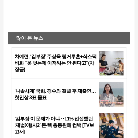
많이 본 뉴스
차예련, ‘김부장’ 주상욱 링거투혼+식스팩
비화 “옷 벗는데 아저씨는 안 된다고”(차
장금)
‘나솔사계’ 국화, 경수와 결별 후 재출연…
첫인상 3표 몰표
‘김부장’이 문제가 아냐‥11% 섭섭했던
‘재벌X형사2’ 돈·빽 총동원해 컴백 [TV보
고서]