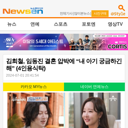
전체기사
|
많이본뉴스
|
사진구매
뉴스
연예
스포츠
포토엔
영상TV
김희철, 임동진 결혼 압박에 “내 아기 궁금하긴
해” (4인용식탁)
2024-07-01 20:41:54
카카오 MY뉴스
네이버 연예뉴스