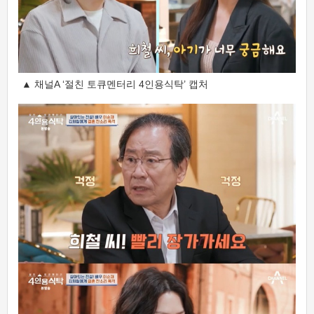
▲ 채널A ‘절친 토큐멘터리 4인용식탁’ 캡처