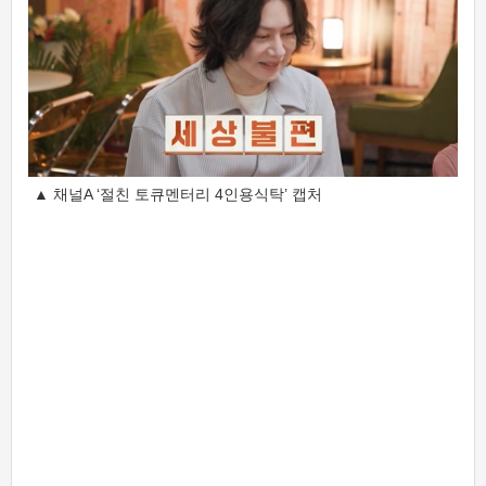
▲ 채널A ‘절친 토큐멘터리 4인용식탁’ 캡처