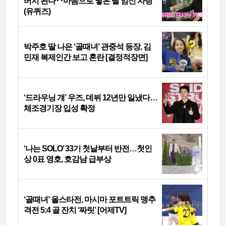
버지 된다‥마음으로 낳은 딸 임신 자랑
(유퀴즈)
박주호 딸 나은 ‘골때녀’ 관중석 등장, 김
민재 복제인간 보고 혼란 [결정적장면]
‘드라우닝 걔’ 우즈, 데뷔 12년만 일냈다…
체조경기장 입성 확정
‘나는 SOLO’ 33기 첫날부터 반전…첫인
상 0표 영호, 호감남 급부상
‘골때녀’ 올스타전, 마시마 포트트릭 맹추
격전 5:4 골 잔치 ‘짜릿’ [어제TV]