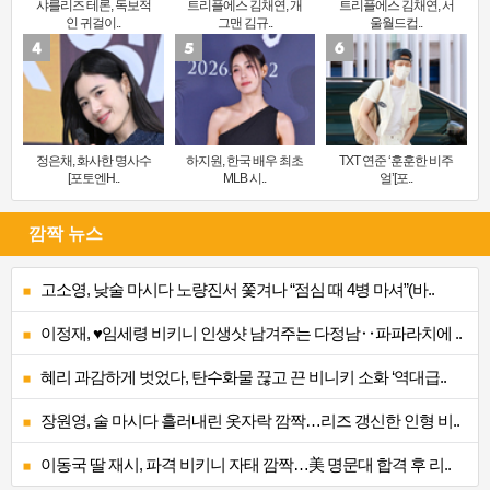
샤를리즈 테론, 독보적
트리플에스 김채연, 개
트리플에스 김채연, 서
인 귀걸이..
그맨 김규..
울월드컵..
정은채, 화사한 명사수
하지원, 한국 배우 최초
TXT 연준 ‘훈훈한 비주
[포토엔H..
MLB 시..
얼’[포..
깜짝 뉴스
고소영, 낮술 마시다 노량진서 쫓겨나 “점심 때 4병 마셔”(바..
이정재, ♥임세령 비키니 인생샷 남겨주는 다정남‥파파라치에 ..
혜리 과감하게 벗었다, 탄수화물 끊고 끈 비니키 소화 ‘역대급..
장원영, 술 마시다 흘러내린 옷자락 깜짝…리즈 갱신한 인형 비..
이동국 딸 재시, 파격 비키니 자태 깜짝…美 명문대 합격 후 리..