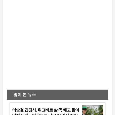
많이 본 뉴스
이승철 겹경사, 위고비로 살 쪽 빼고 할아