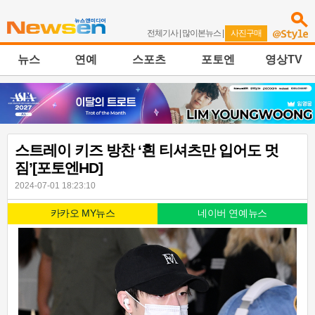
전체기사
|
많이본뉴스
|
사진구매
뉴스
연예
스포츠
포토엔
영상TV
스트레이 키즈 방찬 ‘흰 티셔츠만 입어도 멋
짐’[포토엔HD]
2024-07-01 18:23:10
카카오 MY뉴스
네이버 연예뉴스