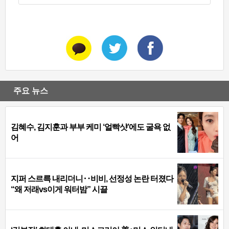
주요 뉴스
김혜수, 김지훈과 부부 케미 ‘얼빡샷’에도 굴욕 없
어
지퍼 스르륵 내리더니‥비비, 선정성 논란 터졌다
“왜 저래vs이게 워터밤” 시끌