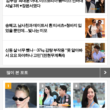
‘김부장’ 최대훈 아내, 미스코리아 善+미스 인터내
셔널 3위 ♥장윤서였다
송혜교, 남사친과 데이트서 흰 티셔츠+청바지 입
었을 뿐인데…빛나는 미모
신동 살 너무 뺐나‥37㎏ 감량 부작용 “못 알아봐
서 요요 와야하나 고민”(전현무계획4)
많이 본 포토