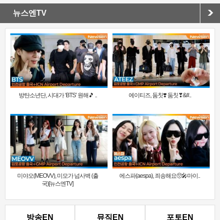
뉴스엔TV
방탄소년단, 시대가 ‘BTS’ 원해🎵 ..
에이티즈, 둠칫❣️ 둠칫❣&#..
미야오(MEOVV), 미모가 넘사벽 (출
에스파(aespa), 죄송해요🥺🎤마이..
국)[뉴스엔TV]
방송EN
뮤직EN
포토EN