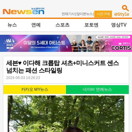
전체기사
|
많이본뉴스
|
사진구매
뉴스
연예
스포츠
포토엔
영상TV
세븐♥ 이다해 크롭탑 셔츠+미니스커트 센스
넘치는 패션 스타일링
2024-06-03 14:26:23
카카오 MY뉴스
네이버 연예뉴스