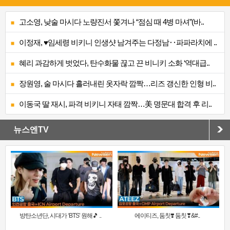
고소영, 낮술 마시다 노량진서 쫓겨나 “점심 때 4병 마셔”(바..
이정재, ♥임세령 비키니 인생샷 남겨주는 다정남‥파파라치에 ..
혜리 과감하게 벗었다, 탄수화물 끊고 끈 비니키 소화 ‘역대급..
장원영, 술 마시다 흘러내린 옷자락 깜짝…리즈 갱신한 인형 비..
이동국 딸 재시, 파격 비키니 자태 깜짝…美 명문대 합격 후 리..
뉴스엔TV
방탄소년단, 시대가 ‘BTS’ 원해🎵 ..
에이티즈, 둠칫❣️ 둠칫❣&#..