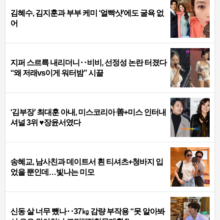
김혜수, 김지훈과 부부 케미 ‘얼빡샷’에도 굴욕 없
어
지퍼 스르륵 내리더니‥비비, 선정성 논란 터졌다
“왜 저래vs이게 워터밤” 시끌
‘김부장’ 최대훈 아내, 미스코리아 善+미스 인터내
셔널 3위 ♥장윤서였다
송혜교, 남사친과 데이트서 흰 티셔츠+청바지 입
었을 뿐인데…빛나는 미모
신동 살 너무 뺐나‥37㎏ 감량 부작용 “못 알아봐