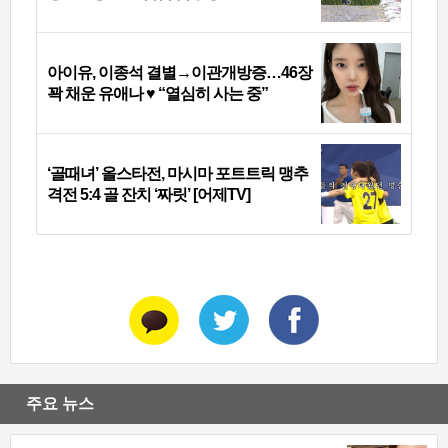
아이유, 이종석 결별→이관개방증…46장
꽉 채운 유애나 ♥ “열심히 사는 중”
‘골때녀’ 올스타전, 마시마 포트트릭 맹추
격전 5:4 골 잔치 ‘짜릿’ [어제TV]
주요 뉴스