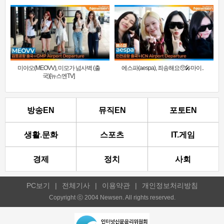
미야오(MEOVV), 미모가 넘사벽 (출
에스파(aespa), 죄송해요🥺🎤마이..
국)[뉴스엔TV]
방송EN
뮤직EN
포토EN
생활.문화
스포츠
IT.게임
경제
정치
사회
PC보기
|
전체기사
|
이용약관
|
개인정보처리방침
Copyright ⓒ 2004 Newsen. All rights reserved.