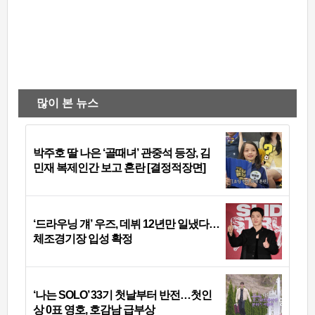
많이 본 뉴스
박주호 딸 나은 ‘골때녀’ 관중석 등장, 김
민재 복제인간 보고 혼란 [결정적장면]
‘드라우닝 걔’ 우즈, 데뷔 12년만 일냈다…
체조경기장 입성 확정
‘나는 SOLO’ 33기 첫날부터 반전…첫인
상 0표 영호, 호감남 급부상