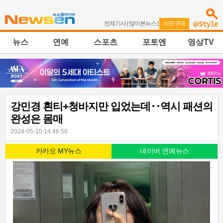
전체기사
|
많이본뉴스
|
사진구매
뉴스
연예
스포츠
포토엔
영상TV
강민경 흰티+청바지만 입었는데‥역시 패션의
완성은 몸매
2024-05-10 14:46:56
카카오 MY뉴스
네이버 연예뉴스