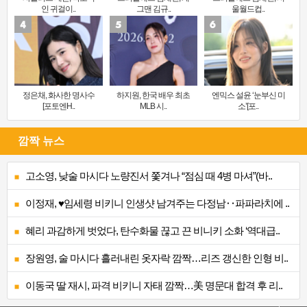
인 귀걸이..
그맨 김규..
울월드컵..
정은채, 화사한 명사수
하지원, 한국 배우 최초
엔믹스 설윤 ‘눈부신 미
[포토엔H..
MLB 시..
소’[포..
깜짝 뉴스
고소영, 낮술 마시다 노량진서 쫓겨나 “점심 때 4병 마셔”(바..
이정재, ♥임세령 비키니 인생샷 남겨주는 다정남‥파파라치에 ..
혜리 과감하게 벗었다, 탄수화물 끊고 끈 비니키 소화 ‘역대급..
장원영, 술 마시다 흘러내린 옷자락 깜짝…리즈 갱신한 인형 비..
이동국 딸 재시, 파격 비키니 자태 깜짝…美 명문대 합격 후 리..