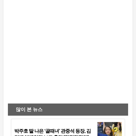
많이 본 뉴스
박주호 딸 나은 ‘골때녀’ 관중석 등장, 김