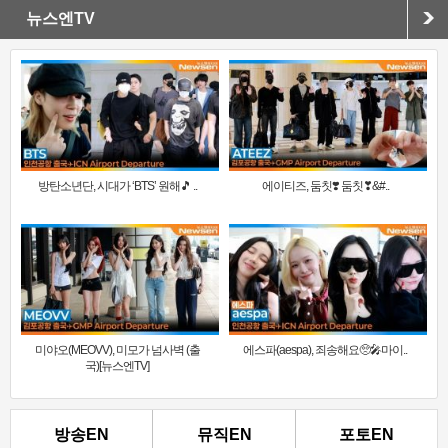
뉴스엔TV
방탄소년단, 시대가 ‘BTS’ 원해🎵 ..
에이티즈, 둠칫❣️ 둠칫❣&#..
미야오(MEOVV), 미모가 넘사벽 (출
에스파(aespa), 죄송해요🥺🎤마이..
국)[뉴스엔TV]
방송EN
뮤직EN
포토EN