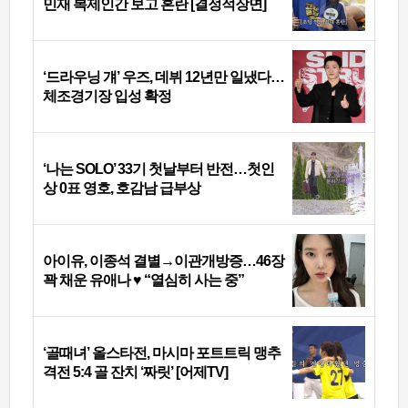
민재 복제인간 보고 혼란 [결정적장면]
‘드라우닝 걔’ 우즈, 데뷔 12년만 일냈다…
체조경기장 입성 확정
‘나는 SOLO’ 33기 첫날부터 반전…첫인
상 0표 영호, 호감남 급부상
아이유, 이종석 결별→이관개방증…46장
꽉 채운 유애나 ♥ “열심히 사는 중”
‘골때녀’ 올스타전, 마시마 포트트릭 맹추
격전 5:4 골 잔치 ‘짜릿’ [어제TV]