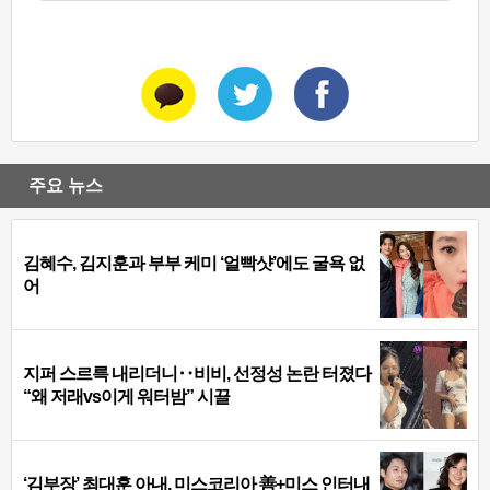
주요 뉴스
김혜수, 김지훈과 부부 케미 ‘얼빡샷’에도 굴욕 없
어
지퍼 스르륵 내리더니‥비비, 선정성 논란 터졌다
“왜 저래vs이게 워터밤” 시끌
‘김부장’ 최대훈 아내, 미스코리아 善+미스 인터내