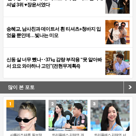
셔널 3위 ♥장윤서였다
송혜교, 남사친과 데이트서 흰 티셔츠+청바지 입
었을 뿐인데…빛나는 미모
신동 살 너무 뺐나‥37㎏ 감량 부작용 “못 알아봐
서 요요 와야하나 고민”(전현무계획4)
많이 본 포토
샤를리즈 테론, 독보적
트리플에스 김채연, 개
트리플에스 김채연, 서