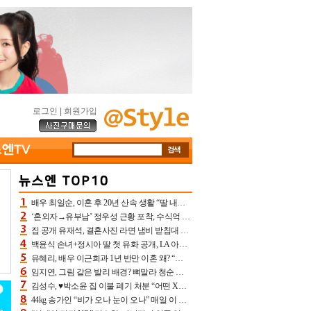
로그인
|
회원가입
배우 최일순, 이혼 후 20년 산속 생활 “딸 내가 버렸다고 원망‥맘 아파”(특종)[어제TV]
‘혼외자→유부남’ 정우성 근황 포착, 수식억 해킹 피해 후배 만났다 “존경하는”
집 공개 유재석, 결혼사진 라면 냄비 받침대 되고 분노‥가족사진도 피해(놀뭐)[어제TV]
백윤식 손녀+정시아 딸 첫 유화 공개, LA 아트쇼→서울국제조각페스타 작가다운 수준급 실력
유혜리, 배우 이근희과 1년 반만 이혼 왜? “식칼 꽂고 의자 던져” 충격 폭로(특종)[어제TV]
임지연, 그림 같은 발리 배경? 뼈말라 청순 비키니 핏에 상대 안 되네
김성수, ♥박소윤 집 이불 폐기 처분 “어떤 X이랑 썼을지 몰라” 질투(신랑수업2)[어제TV]
44kg 송가인 “비가 오나 눈이 오나” 매일 이 운동, 허벅지 근육량 상승+체지방 감소