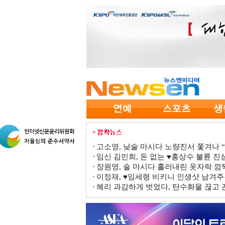
고소영, 낮술 마시다 노량진서 쫓겨나 “점
임신 김민희, 돈 없는 ♥홍상수 불륜 진심
장원영, 술 마시다 흘러내린 옷자락 
이정재, ♥임세령 비키니 인생샷 남겨주
혜리 과감하게 벗었다, 탄수화물 끊고 끈