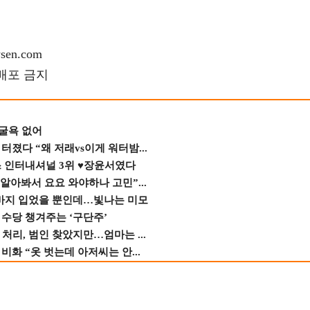
en.com
재배포 금지
 굴욕 없어
졌다 “왜 저래vs이게 워터밤...
스 인터내셔널 3위 ♥장윤서였다
 알아봐서 요요 와야하나 고민”...
바지 입었을 뿐인데…빛나는 미모
수당 챙겨주는 ‘구단주’
 처리, 범인 찾았지만…엄마는 ...
비화 “옷 벗는데 아저씨는 안...