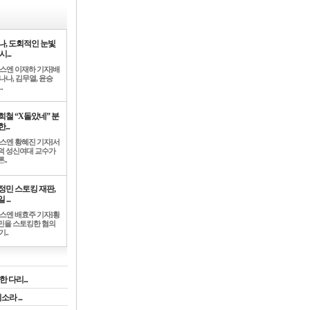
나, 도회적인 눈빛
시...
뉴스엔 이재하 기자]배
나나, 김무열, 윤승
.
희철 “X돌았네” 분
...
뉴스엔 황혜진 기자]서
덕 성신여대 교수가
..
정민 스토킹 재판,
 ...
뉴스엔 배효주 기자]황
민을 스토킹한 혐의
기..
 다리...
라 ...