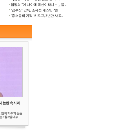
엄정화 “이 나이에 액션이라니‥눈물 ..
‘김부장’ 감독, 소지섭 캐스팅 2번 ..
‘중소돌의 기적’ 키오프, 3년만 사옥..
대 논란 속 사과
 멤버 지수가 눈물
 8월 8일 데뷔