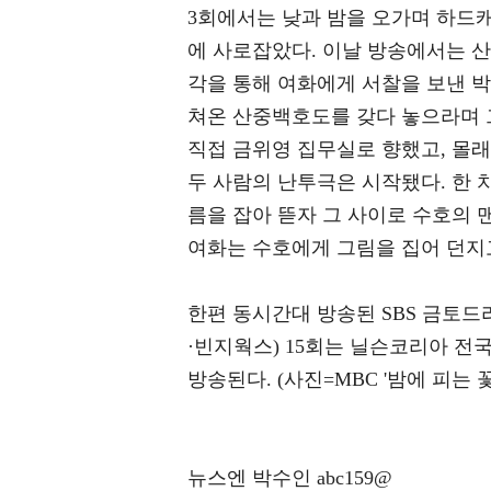
3회에서는 낮과 밤을 오가며 하드
에 사로잡았다. 이날 방송에서는 
각을 통해 여화에게 서찰을 보낸 박
쳐온 산중백호도를 갖다 놓으라며 
직접 금위영 집무실로 향했고, 몰
두 사람의 난투극은 시작됐다. 한 
름을 잡아 뜯자 그 사이로 수호의 
여화는 수호에게 그림을 집어 던지
한편 동시간대 방송된 SBS 금토드라
·빈지웍스) 15회는 닐슨코리아 전국 
방송된다. (사진=MBC '밤에 피는 꽃
뉴스엔 박수인 abc159@