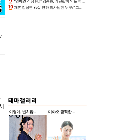
“연예인 걱정 NO” 김승현, 가난팔이 악플 억울할만‥아내+딸과 日 여행
재혼 강성연 ♥2살 연하 의사남편 누구? ‘그알’ 자문의에 훈남 비주얼 초엘리트 스펙 [종합]
7
,
 시
이영애, 변치않...
미야오 깜찍한 ...