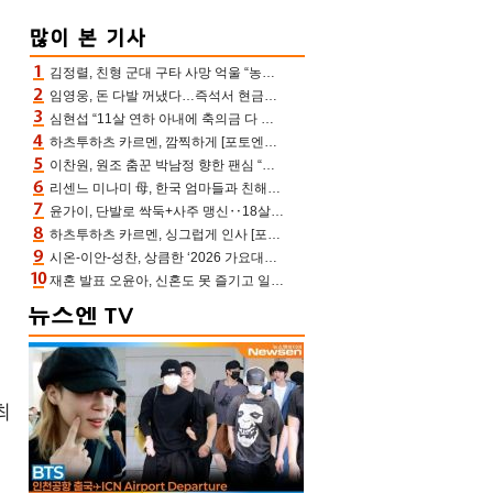
김정렬, 친형 군대 구타 사망 억울 “농약사 처리, 범인 찾았지만…엄마는 이미 치매”(데이앤나잇)
임영웅, 돈 다발 꺼냈다…즉석서 현금으로 수당 챙겨주는 ‘구단주’
심현섭 “11살 연하 아내에 축의금 다 뺏겨, 집도 아내 명의” (동치미)[결정적장면]
하츠투하츠 카르멘, 깜찍하게 [포토엔HD]
이찬원, 원조 춤꾼 박남정 향한 팬심 “어머님 잘 계시지” 폭소(불후)
리센느 미나미 母, 한국 엄마들과 친해진 비결=BTS “최애 정국 얘기로 통해”(전참시)
윤가이, 단발로 싹둑+사주 맹신‥18살 연상 ♥장기하 반한 엉뚱·열정 매력(전참시)
하츠투하츠 카르멘, 싱그럽게 인사 [포토엔HD]
시온-이안-성찬, 상큼한 ‘2026 가요대전 썸머’ MC [포토엔HD]
재혼 발표 오윤아, 신혼도 못 즐기고 일만 “발달장애 子도 취업 1년차, 연차 없어”
최