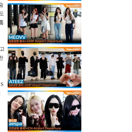
숨
도
훔
서
 고
한
.
S
일