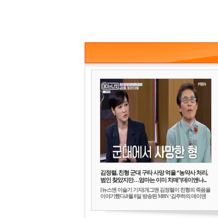
김정렬, 친형 군대 구타 사망 억울 “농약사 처리,
범인 찾았지만…엄마는 이미 치매”(데이앤나...
[뉴스엔 이슬기 기자]개그맨 김정렬이 친형의 죽음을
이야기했다.8월 8일 방송된 MBN ‘김주하의 데이앤
나...