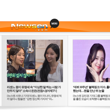
리센느 원이 유명세 속 “이상한 말 하는 사람 가
‘데뷔 10주년’ 블랙핑크 지수, 홀
만두지 않아” 소속사 든든(전참시)[어제TV]
했는데…팬들 만난 뒤 눈물
[뉴스엔 서유나 기자]'리센느 원이 미나미, 유명세 억
[뉴스엔 강민경 기자]그룹 블랙핑크
까 얼마나 힘들면 "강한 정신력 가지자"'리...
을 흘린 모습이 포착됐다.블랙핑크는
10...