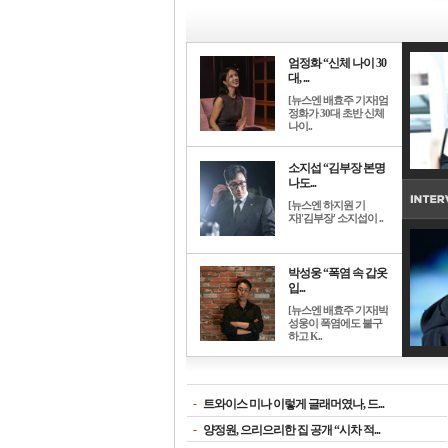
엄정화 “신체 나이 30
대, ...
[뉴스엔 배효주 기자]엄
정화가 30대 초반 신체
나이..
소지섭 “김부장 본명
나도...
[뉴스엔 하지원 기
자]'김부장' 소지섭이 ..
박성웅 “폭염 속 갑옷
입...
[뉴스엔 배효주 기자]박
성웅이 폭염에도 불구
하고 K..
-
트와이스 미나 이렇게 글래머였나, 드...
-
양정원, 으리으리한 집 공개 “시차 적...