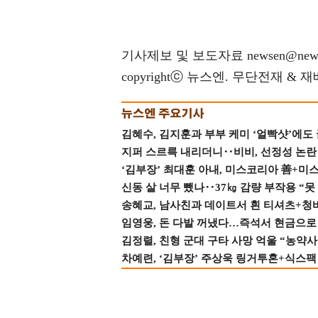
기사제보 및 보도자료 newsen@news
copyrightⓒ 뉴스엔. 무단전재 & 
김혜수, 김지훈과 부부 케미 ‘얼빡샷’에도
지퍼 스르륵 내리더니‥비비, 선정성 논란 터
‘김부장’ 최대훈 아내, 미스코리아 善+미
신동 살 너무 뺐나‥37㎏ 감량 부작용 “못
송혜교, 남사친과 데이트서 흰 티셔츠+청
임영웅, 돈 다발 꺼냈다…즉석서 현금으로 
김정렬, 친형 군대 구타 사망 억울 “농약사
차예련, ‘김부장’ 주상욱 링거투혼+식스팩 