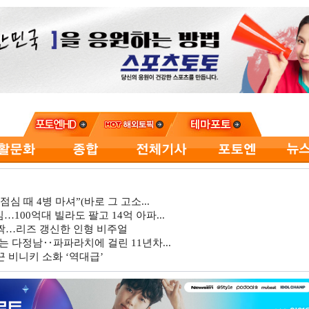
심 때 4병 마셔”(바로 그 고소...
…100억대 빌라도 팔고 14억 아파...
깜짝…리즈 갱신한 인형 비주얼
는 다정남‥파파라치에 걸린 11년차...
 비니키 소화 ‘역대급’