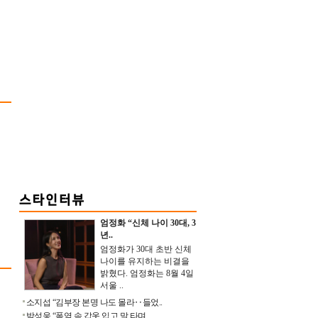
엄정화 “신체 나이 30대, 3
년..
엄정화가 30대 초반 신체
나이를 유지하는 비결을
밝혔다. 엄정화는 8월 4일
서울 ..
소지섭 “김부장 본명 나도 몰라‥들었..
박성웅 “폭염 속 갑옷 입고 말 타며 ..