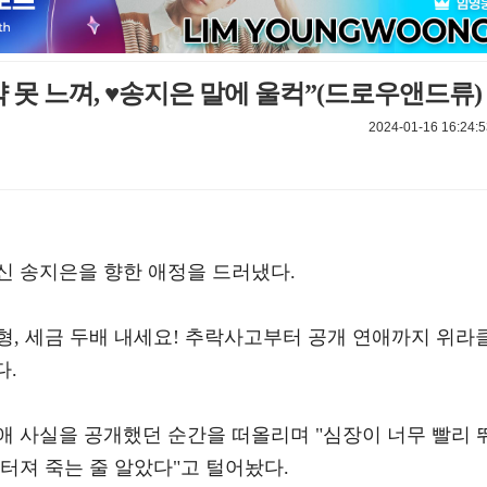
 못 느껴, ♥송지은 말에 울컥”(드로우앤드류)
2024-01-16 16:24:5
신 송지은을 향한 애정을 드러냈다.
 '형, 세금 두배 내세요! 추락사고부터 공개 연애까지 위라
다.
애 사실을 공개했던 순간을 떠올리며 "심장이 너무 빨리 
터져 죽는 줄 알았다"고 털어놨다.