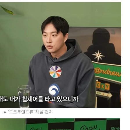
▲ ‘드로우앤드류’ 채널 캡처