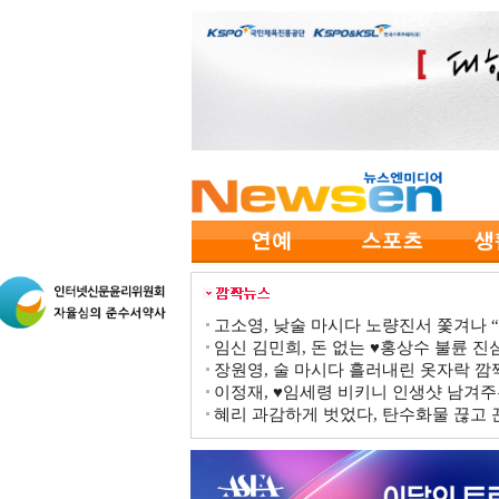
고소영, 낮술 마시다 노량진서 쫓겨나 “점
임신 김민희, 돈 없는 ♥홍상수 불륜 진심
장원영, 술 마시다 흘러내린 옷자락 
이정재, ♥임세령 비키니 인생샷 남겨주
혜리 과감하게 벗었다, 탄수화물 끊고 끈