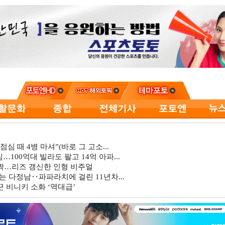
심 때 4병 마셔”(바로 그 고소...
…100억대 빌라도 팔고 14억 아파...
깜짝…리즈 갱신한 인형 비주얼
는 다정남‥파파라치에 걸린 11년차...
 비니키 소화 ‘역대급’