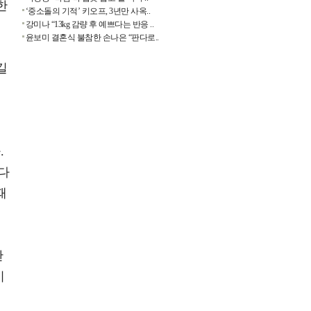
한
‘중소돌의 기적’ 키오프, 3년만 사옥..
강미나 “13kg 감량 후 예쁘다는 반응 ..
윤보미 결혼식 불참한 손나은 “판다로..
길
듣
.
다
때
한
이