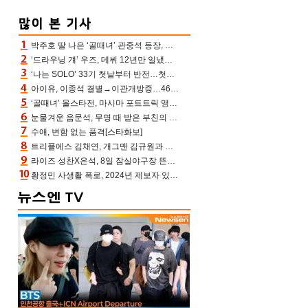
박주호 딸 나은 ‘골때녀’ 관중석 등장, 김민재 복제인간 보고 혼란 [결정적장면]
‘드라우닝 걔’ 우즈, 데뷔 12년만 일냈다…체조경기장 입성 확정
‘나는 SOLO’ 33기 첫날부터 반전…첫인상 0표 영호, 호감남 급부상
아이유, 이종석 결별→이관개방증…46장 꽉 채운 유애나 ♥ “열심히 사는 중”
‘골때녀’ 올스타전, 마시마 포트트릭 맹추격전 5:4 골 잔치 ‘짜릿’ [어제TV]
눈물겨운 음문석, 무명 때 받은 부친의 전재산→폐암 父 세상 떠나기 전 여행(유퀴즈)[어제TV]
수애, 변함 없는 품격[스타화보]
트리플에스 김채연, 개그맨 김규원과 함께 프리뷰쇼 진행 [포토엔HD]
라이즈 성찬X은석, 8일 잠실야구장 뜬다…시구 시타+특별공연까지
황정민 사생활 폭로, 2024년 제보자 있었나 “네가 회사에 전화했니” 녹취록 공개 파장