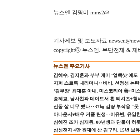
뉴스엔 김명미 mms2@
기사제보 및 보도자료 newsen@news
copyrightⓒ 뉴스엔. 무단전재 & 
김혜수, 김지훈과 부부 케미 ‘얼빡샷’에도
지퍼 스르륵 내리더니‥비비, 선정성 논란 터
‘김부장’ 최대훈 아내, 미스코리아 善+미
송혜교, 남사친과 데이트서 흰 티셔츠+청
신동 살 너무 뺐나‥37㎏ 감량 부작용 “못
아나운서♥배우 커플 탄생‥이유빈, 유일한 최
심혜진 조카 심재원, 00년생과 단둘이 하룻밤
삼성전자 4만 원대에 산 김구라, 15년 보유