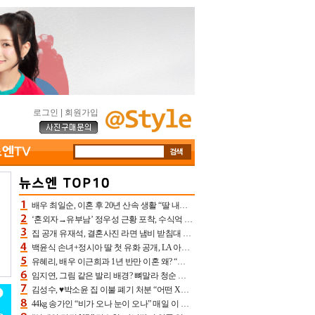
로그인
|
회원가입
배우 최일순, 이혼 후 20년 산속 생활 “딸 내가 버렸다고 원망‥맘 아파”(특종)[어제TV]
‘혼외자→유부남’ 정우성 근황 포착, 수식억 해킹 피해 후배 만났다 “존경하는”
집 공개 유재석, 결혼사진 라면 냄비 받침대 되고 분노‥가족사진도 피해(놀뭐)[어제TV]
백윤식 손녀+정시아 딸 첫 유화 공개, LA 아트쇼→서울국제조각페스타 작가다운 수준급 실력
유혜리, 배우 이근희과 1년 반만 이혼 왜? “식칼 꽂고 의자 던져” 충격 폭로(특종)[어제TV]
임지연, 그림 같은 발리 배경? 뼈말라 청순 비키니 핏에 상대 안 되네
김성수, ♥박소윤 집 이불 폐기 처분 “어떤 X이랑 썼을지 몰라” 질투(신랑수업2)[어제TV]
44kg 송가인 “비가 오나 눈이 오나” 매일 이 운동, 허벅지 근육량 상승+체지방 감소