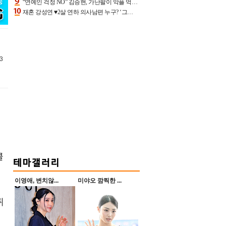
“연예인 걱정 NO” 김승현, 가난팔이 악플 억울할만‥아내+딸과 日 여행
재혼 강성연 ♥2살 연하 의사남편 누구? ‘그알’ 자문의에 훈남 비주얼 초엘리트 스펙 [종합]
3
클
이영애, 변치않...
미야오 깜찍한 ...
뛰