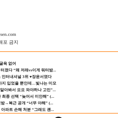
en.com
재배포 금지
 굴욕 없어
졌다 “왜 저래vs이게 워터밤...
스 인터내셔널 3위 ♥장윤서였다
바지 입었을 뿐인데…빛나는 미모
 알아봐서 요요 와야하나 고민”...
종 선택 “늦어서 미안해” (...
→복근 공개 “너무 야해” (...
 아파트 손해 처분 “그래도 괜...