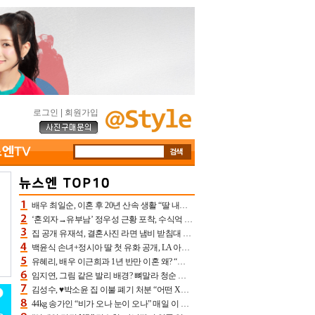
로그인
|
회원가입
배우 최일순, 이혼 후 20년 산속 생활 “딸 내가 버렸다고 원망‥맘 아파”(특종)[어제TV]
‘혼외자→유부남’ 정우성 근황 포착, 수식억 해킹 피해 후배 만났다 “존경하는”
집 공개 유재석, 결혼사진 라면 냄비 받침대 되고 분노‥가족사진도 피해(놀뭐)[어제TV]
백윤식 손녀+정시아 딸 첫 유화 공개, LA 아트쇼→서울국제조각페스타 작가다운 수준급 실력
유혜리, 배우 이근희과 1년 반만 이혼 왜? “식칼 꽂고 의자 던져” 충격 폭로(특종)[어제TV]
임지연, 그림 같은 발리 배경? 뼈말라 청순 비키니 핏에 상대 안 되네
김성수, ♥박소윤 집 이불 폐기 처분 “어떤 X이랑 썼을지 몰라” 질투(신랑수업2)[어제TV]
44kg 송가인 “비가 오나 눈이 오나” 매일 이 운동, 허벅지 근육량 상승+체지방 감소