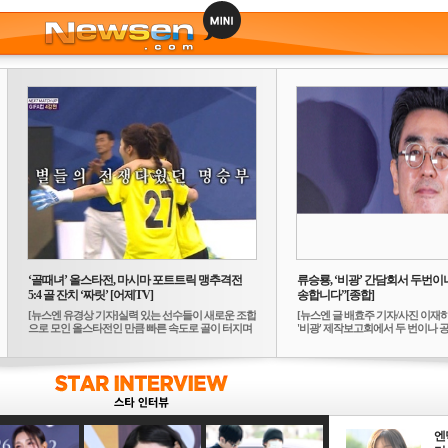
‘골때녀’ 올스타전, 마시마 포트트릭 맹추격전
류승룡, ‘비광’ 간담회서 두번이나
5:4 골 잔치 ‘짜릿’ [어제TV]
송합니다”[종합]
[뉴스엔 유경상 기자]실력 있는 선수들이 새로운 조합
[뉴스엔 글 배효주 기자/사진 이재
으로 모인 올스타전인 만큼 빠른 속도로 골이 터지며
'비광' 제작보고회에서 두 번이나 공식
...
엔