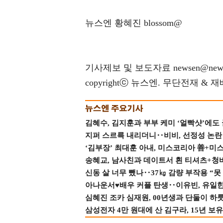
뉴스엔 황혜진 blossom@
기사제보 및 보도자료 newsen@news
copyrightⓒ 뉴스엔. 무단전재 & 
김혜수, 김지훈과 부부 케미 ‘얼빡샷’에도
지퍼 스르륵 내리더니‥비비, 선정성 논란 터
‘김부장’ 최대훈 아내, 미스코리아 善+미
송혜교, 남사친과 데이트서 흰 티셔츠+청
신동 살 너무 뺐나‥37㎏ 감량 부작용 “못
아나운서♥배우 커플 탄생‥이유빈, 유일한 최
심혜진 조카 심재원, 00년생과 단둘이 하룻밤
삼성전자 4만 원대에 산 김구라, 15년 보유