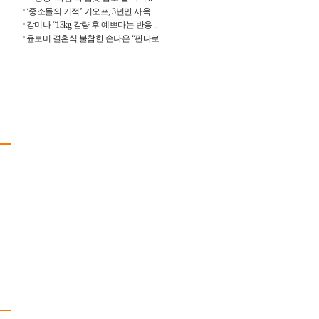
‘중소돌의 기적’ 키오프, 3년만 사옥..
강미나 “13kg 감량 후 예쁘다는 반응 ..
윤보미 결혼식 불참한 손나은 “판다로..