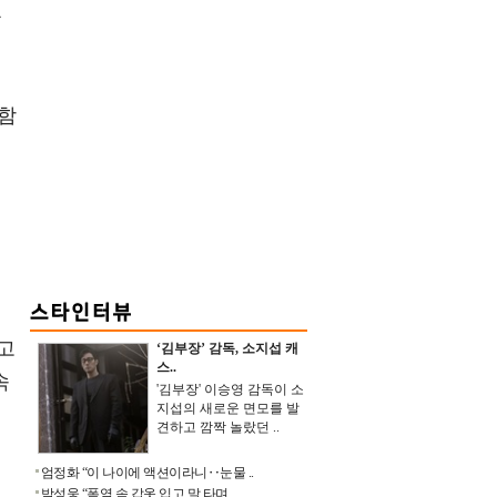
복
포함
럼
되고
‘김부장’ 감독, 소지섭 캐
스..
속
'김부장' 이승영 감독이 소
지섭의 새로운 면모를 발
견하고 깜짝 놀랐던 ..
엄정화 “이 나이에 액션이라니‥눈물 ..
박성웅 “폭염 속 갑옷 입고 말 타며 ..