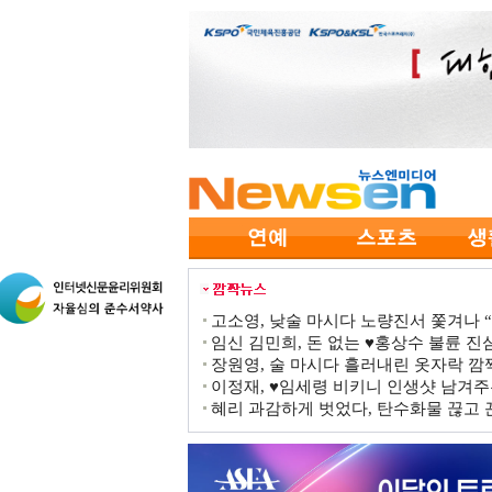
고소영, 낮술 마시다 노량진서 쫓겨나 “점
임신 김민희, 돈 없는 ♥홍상수 불륜 진심
장원영, 술 마시다 흘러내린 옷자락 
이정재, ♥임세령 비키니 인생샷 남겨주
혜리 과감하게 벗었다, 탄수화물 끊고 끈