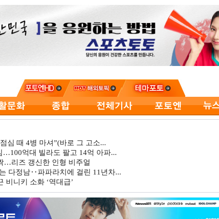
심 때 4병 마셔”(바로 그 고소...
…100억대 빌라도 팔고 14억 아파...
깜짝…리즈 갱신한 인형 비주얼
는 다정남‥파파라치에 걸린 11년차...
 비니키 소화 ‘역대급’