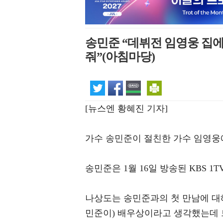
송민준 “데뷔전 임영웅 집
줘”(아침마당)
[뉴스엔 황혜진 기자]
가수 송민준이 절친한 가수 임영웅
송민준은 1월 16일 방송된 KBS 1
나상도는 송민준과의 첫 만남에 대해 
민준이) 배우상이라고 생각했는데 