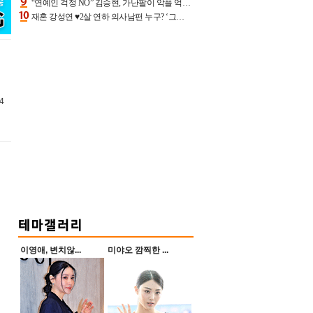
“연예인 걱정 NO” 김승현, 가난팔이 악플 억울할만‥아내+딸과 日 여행
재혼 강성연 ♥2살 연하 의사남편 누구? ‘그알’ 자문의에 훈남 비주얼 초엘리트 스펙 [종합]
4
이영애, 변치않...
미야오 깜찍한 ...