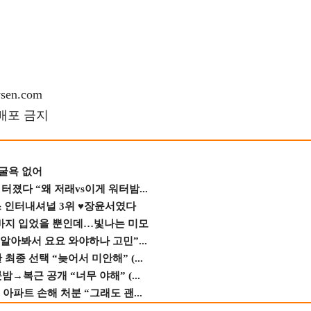
en.com
재배포 금지
 굴욕 없어
졌다 “왜 저래vs이게 워터밤...
스 인터내셔널 3위 ♥장윤서였다
바지 입었을 뿐인데…빛나는 미모
 알아봐서 요요 와야하나 고민”...
종 선택 “늦어서 미안해” (...
→복근 공개 “너무 야해” (...
 아파트 손해 처분 “그래도 괜...