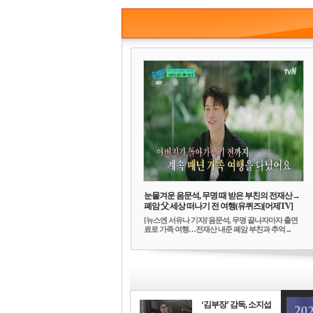
눈물겨운 음문석, 무명 때 받은 부친의 전재산→
폐암 父 세상 떠나기 전 여행(유퀴즈)[어제TV]
[뉴스엔 서유나 기자]'음문석, 무명 끝나자마자 출연
료로 가족 여행…전재산 내준 폐암 부친과 추억 ...
‘김부장’ 감독, 소지섭