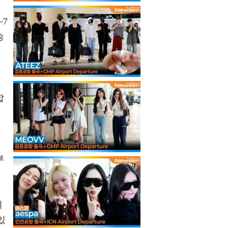
~7
송
합
부
뷔
있