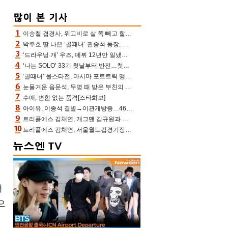
이승철 겹경사, 위고비로 살 쪽 빼고 할아버지 된다‥마음으로 낳은 딸 임신 자랑(유퀴즈)
박주호 딸 나은 ‘골때녀’ 관중석 등장, 김민재 복제인간 보고 혼란 [결정적장면]
‘드라우닝 걔’ 우즈, 데뷔 12년만 일냈다…체조경기장 입성 확정
‘나는 SOLO’ 33기 첫날부터 반전…첫인상 0표 영호, 호감남 급부상
‘골때녀’ 올스타전, 마시마 포트트릭 맹추격전 5:4 골 잔치 ‘짜릿’ [어제TV]
눈물겨운 음문석, 무명 때 받은 부친의 전재산→폐암 父 세상 떠나기 전 여행(유퀴즈)[어제TV]
수애, 변함 없는 품격[스타화보]
아이유, 이종석 결별→이관개방증…46장 꽉 채운 유애나 ♥ “열심히 사는 중”
트리플에스 김채연, 개그맨 김규원과 함께 프리뷰쇼 진행 [포토엔HD]
트리플에스 김채연, 서울월드컵경기장에 뜬 맨시티 여신 [포토엔HD]
서
으