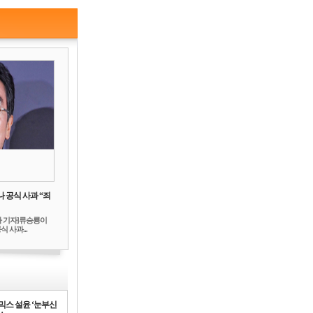
 공식 사과 “죄
하 기자]류승룡이
 사과...
믹스 설윤 ‘눈부신