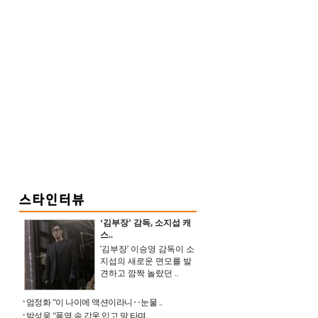
‘김부장’ 감독, 소지섭 캐
스..
'김부장' 이승영 감독이 소
지섭의 새로운 면모를 발
견하고 깜짝 놀랐던 ..
엄정화 “이 나이에 액션이라니‥눈물 ..
박성웅 “폭염 속 갑옷 입고 말 타며 ..