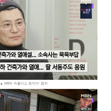
▲ MBN ‘속풀이쇼 동치미’ 캡처