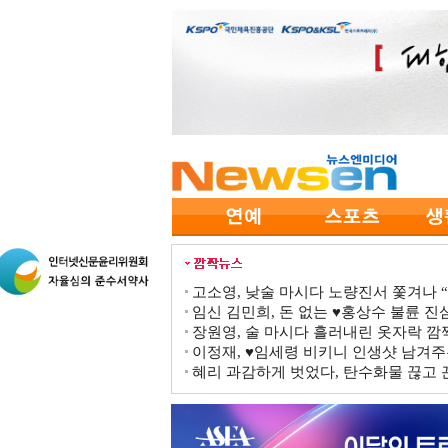
고소영, 낮술 마시다 노량진서 쫓겨나 “점
임신 김민희, 돈 없는 ♥홍상수 불륜 진심
장원영, 술 마시다 흘러내린 옷자락 
이정재, ♥임세령 비키니 인생샷 남겨주
혜리 과감하게 벗었다, 탄수화물 끊고 끈