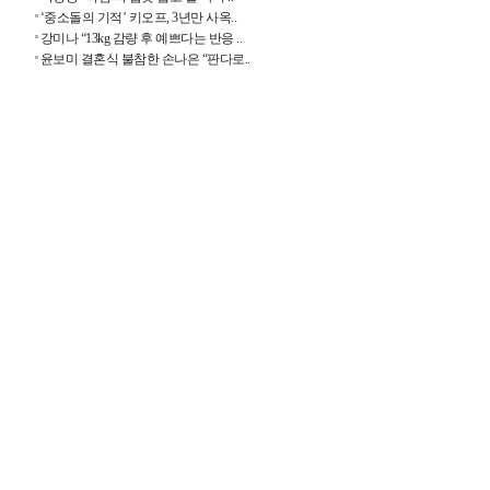
‘중소돌의 기적’ 키오프, 3년만 사옥..
강미나 “13kg 감량 후 예쁘다는 반응 ..
윤보미 결혼식 불참한 손나은 “판다로..