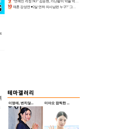
“연예인 걱정 NO” 김승현, 가난팔이 악플 억울할만‥아내+딸과 日 여행
재혼 강성연 ♥2살 연하 의사남편 누구? ‘그알’ 자문의에 훈남 비주얼 초엘리트 스펙 [종합]
4
붉
이영애, 변치않...
미야오 깜찍한 ...
쓰