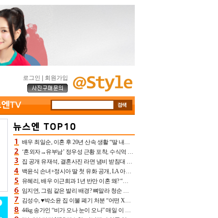
로그인
|
회원가입
배우 최일순, 이혼 후 20년 산속 생활 “딸 내가 버렸다고 원망‥맘 아파”(특종)[어제TV]
‘혼외자→유부남’ 정우성 근황 포착, 수식억 해킹 피해 후배 만났다 “존경하는”
집 공개 유재석, 결혼사진 라면 냄비 받침대 되고 분노‥가족사진도 피해(놀뭐)[어제TV]
백윤식 손녀+정시아 딸 첫 유화 공개, LA 아트쇼→서울국제조각페스타 작가다운 수준급 실력
유혜리, 배우 이근희과 1년 반만 이혼 왜? “식칼 꽂고 의자 던져” 충격 폭로(특종)[어제TV]
임지연, 그림 같은 발리 배경? 뼈말라 청순 비키니 핏에 상대 안 되네
김성수, ♥박소윤 집 이불 폐기 처분 “어떤 X이랑 썼을지 몰라” 질투(신랑수업2)[어제TV]
44kg 송가인 “비가 오나 눈이 오나” 매일 이 운동, 허벅지 근육량 상승+체지방 감소