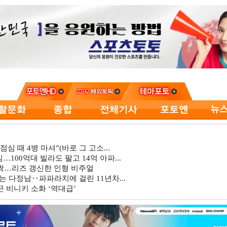
심 때 4병 마셔”(바로 그 고소...
…100억대 빌라도 팔고 14억 아파...
깜짝…리즈 갱신한 인형 비주얼
는 다정남‥파파라치에 걸린 11년차...
 비니키 소화 ‘역대급’