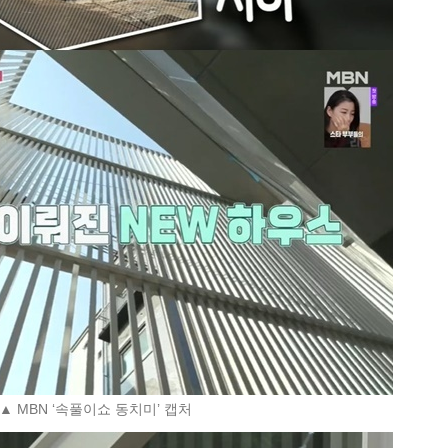
▲ MBN ‘속풀이쇼 동치미’ 캡처