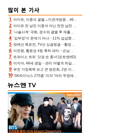
아이유, 이종석 결별→이관개방증…46장 꽉 채운 유애나 ♥ “열심히 사는 중”
아이유 전 남친 이종석 아닌 전전 남친 장기하 소환 ‘별일 없이 산다’ 선곡…46장에 꾹 눌러 담은 근황
‘나솔사계’ 국화, 경수와 결별 후 재출연…첫인상 3표 몰표
‘김부장’이 문제가 아냐‥11% 섭섭했던 ‘재벌X형사2’ 돈·빽 총동원해 컴백 [TV보고서]
밖에선 폭로전, TV선 싱글벙글‥황정민 ‘틈만 나면’ 출연, 피로감은 시청자 몫
이찬원, 황윤성 4등 축하 파티‥손님 모으려 블랙핑크 지수와 친한 척(편스토랑)[어제TV]
트와이스 쯔위 ‘갓경 쓴 훈녀’[포토엔HD]
이지아, 48세 생일‥관리 어떻게 하길래 놀라운 동안 미모
부친 가정폭력 보고 큰 방은희, 2번 이혼 후 잠수→母 고독사에 자책(특종세상)[어제TV]
‘SK하이닉스 275층’ 미자 “머리 뚜껑에서 사, 주식만 안 해도 돈 버는 것”