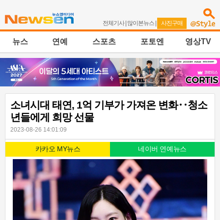
전체기사
|
많이본뉴스
|
사진구매
뉴스
연예
스포츠
포토엔
영상TV
소녀시대 태연, 1억 기부가 가져온 변화‥청소
년들에게 희망 선물
2023-08-26 14:01:09
카카오 MY뉴스
네이버 연예뉴스