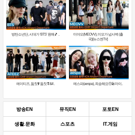
방탄소년단, 시대가 ‘BTS’ 원해🎵 ..
미야오(MEOVV), 미모가 넘사벽 (출
국)[뉴스엔TV]
에이티즈, 둠칫❣️ 둠칫❣&#..
에스파(aespa), 죄송해요🥺🎤마이..
방송EN
뮤직EN
포토EN
생활.문화
스포츠
IT.게임