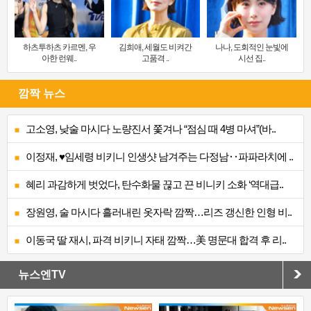
하츠투하츠 카르멘, 우
김희애, 세월도 비켜간
나나, 도회적인 눈빛에
아한 런웨..
고품격 ..
시선 집..
깜짝 뉴스
고소영, 낮술 마시다 노량진서 쫓겨나 “점심 때 4병 마셔”(바..
이정재, ♥임세령 비키니 인생샷 남겨주는 다정남‥파파라치에 ..
혜리 과감하게 벗었다, 탄수화물 끊고 끈 비니키 소화 ‘역대급..
장원영, 술 마시다 흘러내린 옷자락 깜짝…리즈 갱신한 인형 비..
이동국 딸 재시, 파격 비키니 자태 깜짝…美 명문대 합격 후 리..
뉴스엔TV