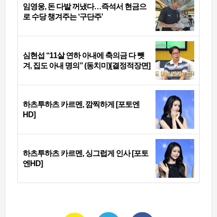
임영웅, 돈 다발 꺼냈다…즉석서 현금으
로 수당 챙겨주는 ‘구단주’
심현섭 “11살 연하 아내에 축의금 다 뺏
겨, 집도 아내 명의” (동치미)[결정적장면]
하츠투하츠 카르멘, 깜찍하게 [포토엔
HD]
하츠투하츠 카르멘, 싱그럽게 인사 [포토
엔HD]