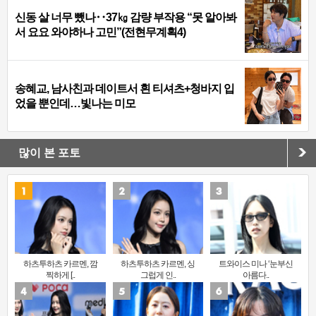
신동 살 너무 뺐나‥37㎏ 감량 부작용 “못 알아봐
서 요요 와야하나 고민”(전현무계획4)
송혜교, 남사친과 데이트서 흰 티셔츠+청바지 입
었을 뿐인데…빛나는 미모
많이 본 포토
하츠투하츠 카르멘, 깜
하츠투하츠 카르멘, 싱
트와이스 미나 ‘눈부신
찍하게 [..
그럽게 인..
아름다..