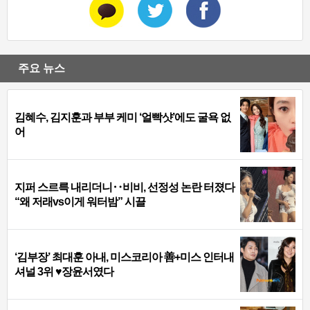
주요 뉴스
김혜수, 김지훈과 부부 케미 ‘얼빡샷’에도 굴욕 없
어
지퍼 스르륵 내리더니‥비비, 선정성 논란 터졌다
“왜 저래vs이게 워터밤” 시끌
‘김부장’ 최대훈 아내, 미스코리아 善+미스 인터내
셔널 3위 ♥장윤서였다