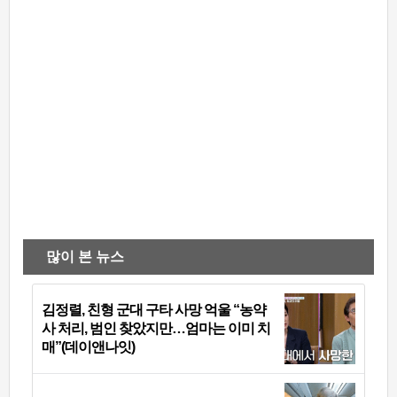
많이 본 뉴스
김정렬, 친형 군대 구타 사망 억울 “농약
사 처리, 범인 찾았지만…엄마는 이미 치
매”(데이앤나잇)