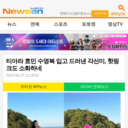
전체기사
|
많이본뉴스
|
사진구매
뉴스
연예
스포츠
포토엔
영상TV
티아라 효민 수영복 입고 드러낸 각선미, 핫핑
크도 소화하네
2023-06-27 12:19:52
카카오 MY뉴스
네이버 연예뉴스