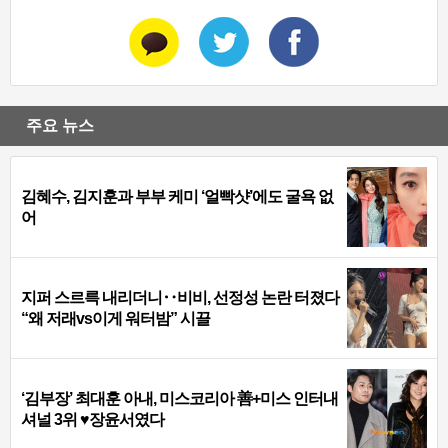
주요 뉴스
김혜수, 김지훈과 부부 케미 ‘얼빡샷’에도 굴욕 없
어
지퍼 스르륵 내리더니‥비비, 선정성 논란 터졌다
“왜 저래vs이게 워터밤” 시끌
‘김부장’ 최대훈 아내, 미스코리아 善+미스 인터내
셔널 3위 ♥장윤서였다