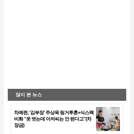
많이 본 뉴스
차예련, ‘김부장’ 주상욱 링거투혼+식스팩
비화 “옷 벗는데 아저씨는 안 된다고”(차
장금)