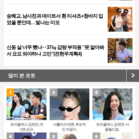
송혜교, 남사친과 데이트서 흰 티셔츠+청바지 입
었을 뿐인데…빛나는 미모
신동 살 너무 뺐나‥37㎏ 감량 부작용 “못 알아봐
서 요요 와야하나 고민”(전현무계획4)
많이 본 포토
트리플에스 김채연, 개
샤를리즈 테론, 독보적
트리플에스 김채연, 서
그맨 김규..
인 귀걸이..
울월드컵..