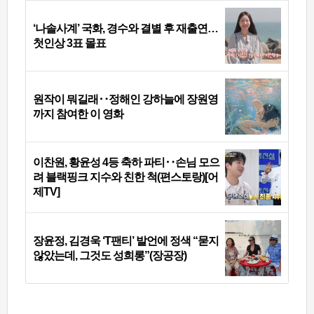
‘나솔사계’ 국화, 경수와 결별 후 재출연…
첫인상 3표 몰표
원작이 뭐길래‥정해인 강하늘에 장원영
까지 참여한 이 영화
이찬원, 황윤성 4등 축하 파티‥손님 모으
려 블랙핑크 지수와 친한 척(편스토랑)[어
제TV]
장윤정, 김경욱 ‘T팬티’ 발언에 정색 “묻지
않았는데, 그것도 성희롱”(장공장)