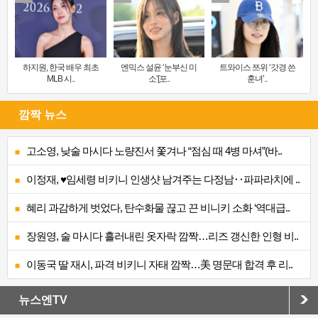
하지원, 한국 배우 최초
엔믹스 설윤 ‘눈부신 미
트와이스 쯔위 ‘갓경 쓴
MLB 시..
소’[포..
훈녀’..
깜짝 뉴스
고소영, 낮술 마시다 노량진서 쫓겨나 “점심 때 4병 마셔”(바..
이정재, ♥임세령 비키니 인생샷 남겨주는 다정남‥파파라치에 ..
혜리 과감하게 벗었다, 탄수화물 끊고 끈 비니키 소화 ‘역대급..
장원영, 술 마시다 흘러내린 옷자락 깜짝…리즈 갱신한 인형 비..
이동국 딸 재시, 파격 비키니 자태 깜짝…美 명문대 합격 후 리..
뉴스엔TV