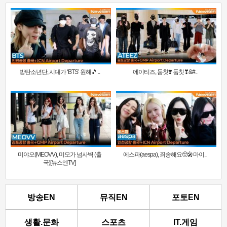
방탄소년단, 시대가 ‘BTS’ 원해🎵 ..
에이티즈, 둠칫❣️ 둠칫❣&#..
미야오(MEOVV), 미모가 넘사벽 (출
에스파(aespa), 죄송해요🥺🎤마이..
국)[뉴스엔TV]
방송EN
뮤직EN
포토EN
생활.문화
스포츠
IT.게임