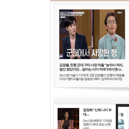
김정렬, 친형 군대 구타 사망 억울 “농약사 처리,
범인 찾았지만…엄마는 이미 치매”(데이앤나...
[뉴스엔 이슬기 기자]개그맨 김정렬이 친형의 죽음을
이야기했다.8월 8일 방송된 MBN ‘김주하의 데이앤
나...
엄정화 “신체 나이 30
대, ...
[뉴스엔 배효주 기자]엄
정화가 30대 초반 신체
나이..