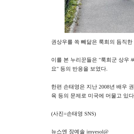
권상우를 쏙 빼닮은 룩희의 듬직한
이를 본 누리꾼들은 "룩희군 상우 
요" 등의 반응을 보였다.
한편 손태영은 지난 2008년 배우 
육 등의 문제로 미국에 머물고 있다
(사진=손태영 SNS)
뉴스엔 장예솔 imyesol@