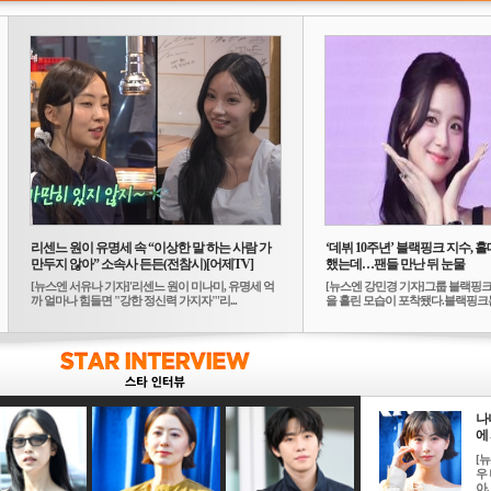
리센느 원이 유명세 속 “이상한 말 하는 사람 가
‘데뷔 10주년’ 블랙핑크 지수, 홀
만두지 않아” 소속사 든든(전참시)[어제TV]
했는데…팬들 만난 뒤 눈물
[뉴스엔 서유나 기자]'리센느 원이 미나미, 유명세 억
[뉴스엔 강민경 기자]그룹 블랙핑크
까 얼마나 힘들면 "강한 정신력 가지자"'리...
을 흘린 모습이 포착됐다.블랙핑크는
10...
나
에 
[
우 
아, .