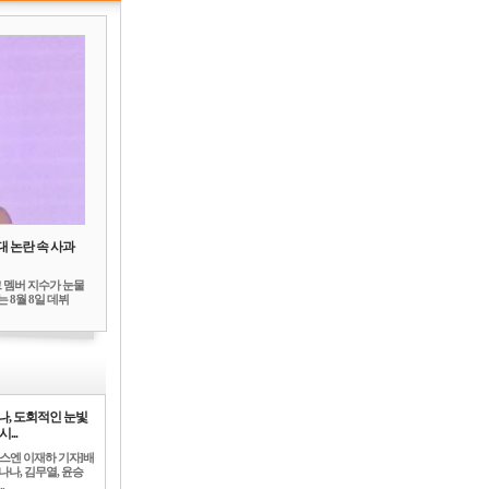
대 논란 속 사과
 멤버 지수가 눈물
 8월 8일 데뷔
나, 도회적인 눈빛
시...
뉴스엔 이재하 기자]배
나나, 김무열, 윤승
.