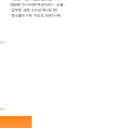
엄정화 “이 나이에 액션이라니‥눈물 ..
‘김부장’ 감독, 소지섭 캐스팅 2번 ..
‘중소돌의 기적’ 키오프, 3년만 사옥..