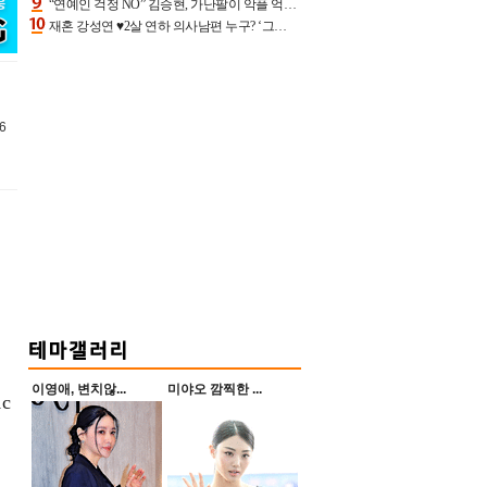
“연예인 걱정 NO” 김승현, 가난팔이 악플 억울할만‥아내+딸과 日 여행
재혼 강성연 ♥2살 연하 의사남편 누구? ‘그알’ 자문의에 훈남 비주얼 초엘리트 스펙 [종합]
6
이영애, 변치않...
미야오 깜찍한 ...
c