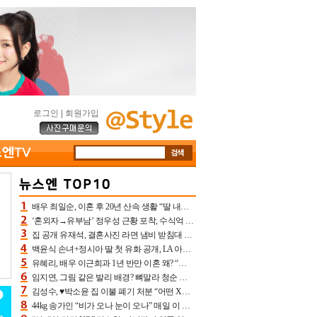
로그인
|
회원가입
배우 최일순, 이혼 후 20년 산속 생활 “딸 내가 버렸다고 원망‥맘 아파”(특종)[어제TV]
‘혼외자→유부남’ 정우성 근황 포착, 수식억 해킹 피해 후배 만났다 “존경하는”
집 공개 유재석, 결혼사진 라면 냄비 받침대 되고 분노‥가족사진도 피해(놀뭐)[어제TV]
백윤식 손녀+정시아 딸 첫 유화 공개, LA 아트쇼→서울국제조각페스타 작가다운 수준급 실력
유혜리, 배우 이근희과 1년 반만 이혼 왜? “식칼 꽂고 의자 던져” 충격 폭로(특종)[어제TV]
임지연, 그림 같은 발리 배경? 뼈말라 청순 비키니 핏에 상대 안 되네
김성수, ♥박소윤 집 이불 폐기 처분 “어떤 X이랑 썼을지 몰라” 질투(신랑수업2)[어제TV]
44kg 송가인 “비가 오나 눈이 오나” 매일 이 운동, 허벅지 근육량 상승+체지방 감소