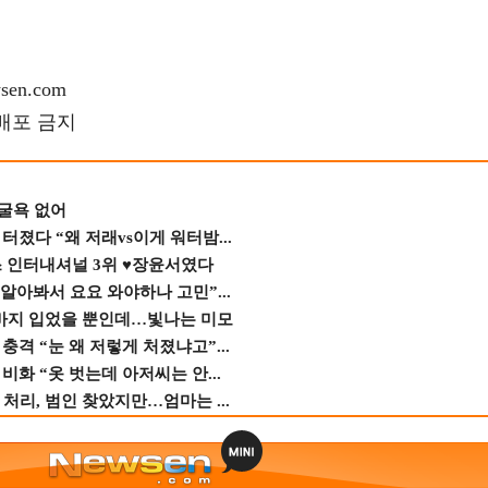
en.com
재배포 금지
 굴욕 없어
졌다 “왜 저래vs이게 워터밤...
스 인터내셔널 3위 ♥장윤서였다
 알아봐서 요요 와야하나 고민”...
바지 입었을 뿐인데…빛나는 미모
격 “눈 왜 저렇게 처졌냐고”...
비화 “옷 벗는데 아저씨는 안...
 처리, 범인 찾았지만…엄마는 ...