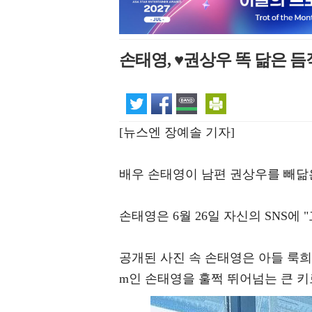
손태영, ♥권상우 똑 닮은 
[뉴스엔 장예솔 기자]
배우 손태영이 남편 권상우를 빼닮
손태영은 6월 26일 자신의 SNS에
공개된 사진 속 손태영은 아들 룩희
m인 손태영을 훌쩍 뛰어넘는 큰 키