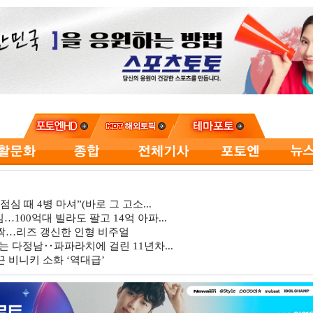
심 때 4병 마셔”(바로 그 고소...
…100억대 빌라도 팔고 14억 아파...
깜짝…리즈 갱신한 인형 비주얼
는 다정남‥파파라치에 걸린 11년차...
 비니키 소화 ‘역대급’