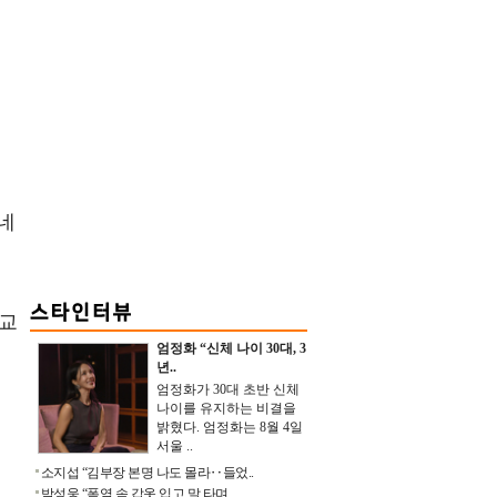
았네
 교
엄정화 “신체 나이 30대, 3
년..
엄정화가 30대 초반 신체
나이를 유지하는 비결을
밝혔다. 엄정화는 8월 4일
서울 ..
소지섭 “김부장 본명 나도 몰라‥들었..
박성웅 “폭염 속 갑옷 입고 말 타며 ..