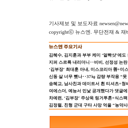
기사제보 및 보도자료 newsen@news
copyrightⓒ 뉴스엔. 무단전재 & 
김혜수, 김지훈과 부부 케미 ‘얼빡샷’에도
지퍼 스르륵 내리더니‥비비, 선정성 논란 터
‘김부장’ 최대훈 아내, 미스코리아 善+미
신동 살 너무 뺐나‥37㎏ 감량 부작용 “못
송혜교, 남사친과 데이트서 흰 티셔츠+청
여에스더, 예능서 민낯 공개했다가 댓글에 충
차예련, ‘김부장’ 주상욱 링거투혼+식스팩 
김정렬, 친형 군대 구타 사망 억울 “농약사