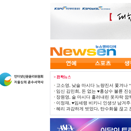
고소영, 낮술 마시다 노량진서 쫓겨나 “점
임신 김민희, 돈 없는 ♥홍상수 불륜 진심
장원영, 술 마시다 흘러내린 옷자락 
이정재, ♥임세령 비키니 인생샷 남겨주
혜리 과감하게 벗었다, 탄수화물 끊고 끈