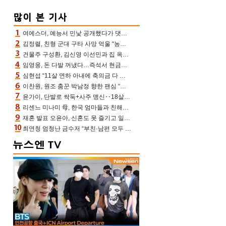
여에스더, 예능서 민낯 공개했다가 댓글에 충격 “눈 왜 저렇게 처졌냐고”(에스더TV)
김정렬, 친형 군대 구타 사망 억울 “농약사 처리, 범인 찾았지만…엄마는 이미 치매”(데이앤나잇)
건물주 구성환, 김신영 이선민과 집 옥상서 41만원 한우 파티 “화력이 성화봉송”(나혼산)
임영웅, 돈 다발 꺼냈다…즉석서 현금으로 수당 챙겨주는 ‘구단주’
심현섭 “11살 연하 아내에 축의금 다 뺏겨, 집도 아내 명의” (동치미)[결정적장면]
이찬원, 원조 춤꾼 박남정 향한 팬심 “어머님 잘 계시지” 폭소(불후)
윤가이, 단발로 싹둑+사주 맹신‥18살 연상 ♥장기하 반한 엉뚱·열정 매력(전참시)
리센느 미나미 母, 한국 엄마들과 친해진 비결=BTS “최애 정국 얘기로 통해”(전참시)
재혼 발표 오윤아, 신혼도 못 즐기고 일만 “발달장애 子도 취업 1년차, 연차 없어”
최연청 엄청난 금수저 “부친·남편 모두 판사, 국회의원·언론사 대표 집안”(아형)