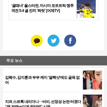
‘골때녀’ 올스타전, 마시마 포트트릭 맹추
격전 5:4 골 잔치 ‘짜릿’ [어제TV]
주요 뉴스
김혜수, 김지훈과 부부 케미 ‘얼빡샷’에도 굴욕 없
어
지퍼 스르륵 내리더니‥비비, 선정성 논란 터졌다
“왜 저래vs이게 워터밤” 시끌