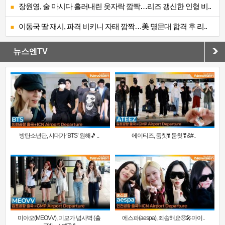
장원영, 술 마시다 흘러내린 옷자락 깜짝…리즈 갱신한 인형 비..
이동국 딸 재시, 파격 비키니 자태 깜짝…美 명문대 합격 후 리..
뉴스엔TV
방탄소년단, 시대가 ‘BTS’ 원해🎵 ..
에이티즈, 둠칫❣️ 둠칫❣&#..
미야오(MEOVV), 미모가 넘사벽 (출
에스파(aespa), 죄송해요🥺🎤마이..