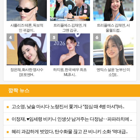
샤를리즈 테론, 독보적
트리플에스 김채연, 개
트리플에스 김채연, 서
인 귀걸이..
그맨 김규..
울월드컵..
정은채, 화사한 명사수
하지원, 한국 배우 최초
엔믹스 설윤 ‘눈부신 미
[포토엔H..
MLB 시..
소’[포..
깜짝 뉴스
고소영, 낮술 마시다 노량진서 쫓겨나 “점심 때 4병 마셔”(바..
이정재, ♥임세령 비키니 인생샷 남겨주는 다정남‥파파라치에 ..
혜리 과감하게 벗었다, 탄수화물 끊고 끈 비니키 소화 ‘역대급..