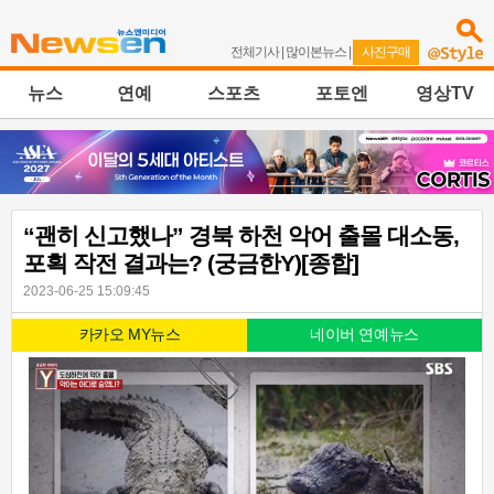
전체기사
|
많이본뉴스
|
사진구매
뉴스
연예
스포츠
포토엔
영상TV
“괜히 신고했나” 경북 하천 악어 출몰 대소동,
포획 작전 결과는? (궁금한Y)[종합]
2023-06-25 15:09:45
카카오 MY뉴스
네이버 연예뉴스