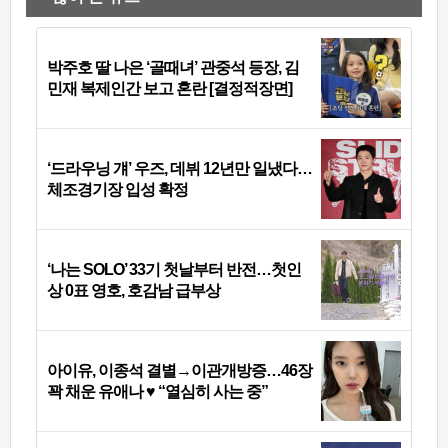
박주호 딸 나은 ‘골때녀’ 관중석 등장, 김
민재 복제인간 보고 혼란 [결정적장면]
‘드라우닝 걔’ 우즈, 데뷔 12년만 일냈다…
체조경기장 입성 확정
‘나는 SOLO’ 33기 첫날부터 반전…첫인
상 0표 영호, 호감남 급부상
아이유, 이종석 결별→이관개방증…46장
꽉 채운 유애나 ♥ “열심히 사는 중”