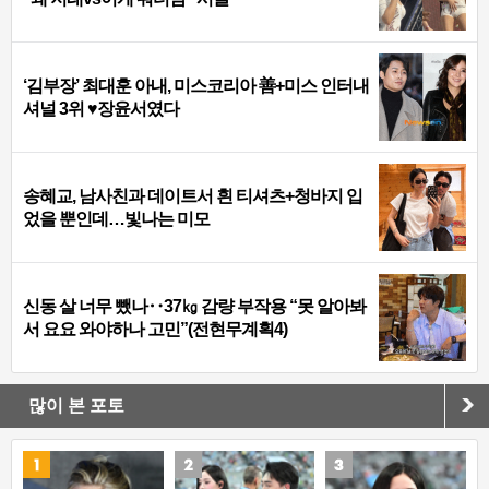
‘김부장’ 최대훈 아내, 미스코리아 善+미스 인터내
셔널 3위 ♥장윤서였다
송혜교, 남사친과 데이트서 흰 티셔츠+청바지 입
었을 뿐인데…빛나는 미모
신동 살 너무 뺐나‥37㎏ 감량 부작용 “못 알아봐
서 요요 와야하나 고민”(전현무계획4)
많이 본 포토