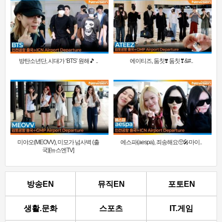
방탄소년단, 시대가 ‘BTS’ 원해🎵 ..
에이티즈, 둠칫❣️ 둠칫❣&#..
미야오(MEOVV), 미모가 넘사벽 (출
에스파(aespa), 죄송해요🥺🎤마이..
국)[뉴스엔TV]
방송EN
뮤직EN
포토EN
생활.문화
스포츠
IT.게임