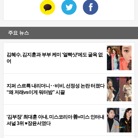
주요 뉴스
김혜수, 김지훈과 부부 케미 ‘얼빡샷’에도 굴욕 없
어
지퍼 스르륵 내리더니‥비비, 선정성 논란 터졌다
“왜 저래vs이게 워터밤” 시끌
‘김부장’ 최대훈 아내, 미스코리아 善+미스 인터내
셔널 3위 ♥장윤서였다