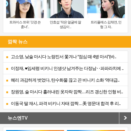
트와이스 쯔위 ‘갓경 쓴
안효섭 ‘작은 얼굴에 잘
트리플에스 김채연, 인
훈녀’..
생김이 ..
형 그 자..
깜짝 뉴스
고소영, 낮술 마시다 노량진서 쫓겨나 “점심 때 4병 마셔”(바..
이정재, ♥임세령 비키니 인생샷 남겨주는 다정남‥파파라치에 ..
혜리 과감하게 벗었다, 탄수화물 끊고 끈 비니키 소화 ‘역대급..
장원영, 술 마시다 흘러내린 옷자락 깜짝…리즈 갱신한 인형 비..
이동국 딸 재시, 파격 비키니 자태 깜짝…美 명문대 합격 후 리..
뉴스엔TV