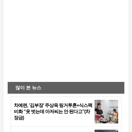
많이 본 뉴스
차예련, ‘김부장’ 주상욱 링거투혼+식스팩
비화 “옷 벗는데 아저씨는 안 된다고”(차
장금)