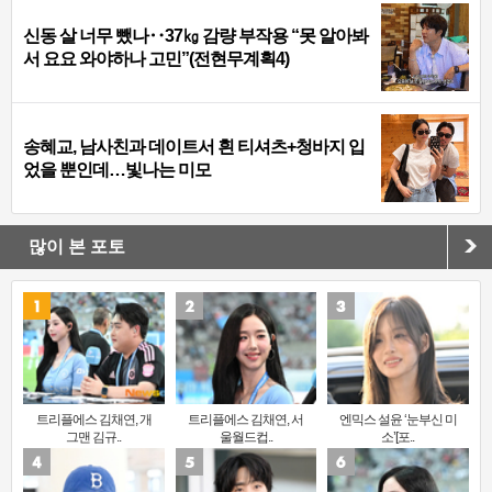
신동 살 너무 뺐나‥37㎏ 감량 부작용 “못 알아봐
서 요요 와야하나 고민”(전현무계획4)
송혜교, 남사친과 데이트서 흰 티셔츠+청바지 입
었을 뿐인데…빛나는 미모
많이 본 포토
트리플에스 김채연, 개
트리플에스 김채연, 서
엔믹스 설윤 ‘눈부신 미
그맨 김규..
울월드컵..
소’[포..