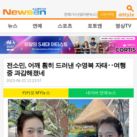
전체기사
|
많이본뉴스
|
사진구매
뉴스
연예
스포츠
포토엔
영상TV
전소민, 어깨 훤히 드러낸 수영복 자태‥여행
중 과감해졌네
2023-06-22 12:23:57
카카오 MY뉴스
네이버 연예뉴스