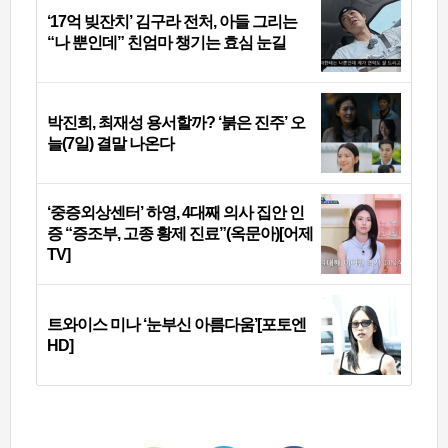
‘17억 빚잔치’ 김구라 전처, 아들 그리는
“나 뿐인데” 친엄마 챙기는 효심 눈길
박진희, 최재성 용서할까? ‘붉은 진주’ 오
늘(7일) 결말 나온다
‘중증외상센터’ 하영, 4대째 의사 집안 인
증 “증조부, 고종 황제 진료”(옥문아)[어제
TV]
트와이스 미나 ‘눈부신 아름다움’[포토엔
HD]