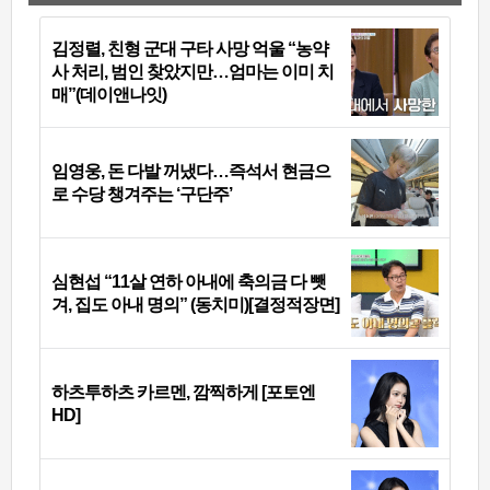
김정렬, 친형 군대 구타 사망 억울 “농약
사 처리, 범인 찾았지만…엄마는 이미 치
매”(데이앤나잇)
임영웅, 돈 다발 꺼냈다…즉석서 현금으
로 수당 챙겨주는 ‘구단주’
심현섭 “11살 연하 아내에 축의금 다 뺏
겨, 집도 아내 명의” (동치미)[결정적장면]
하츠투하츠 카르멘, 깜찍하게 [포토엔
HD]