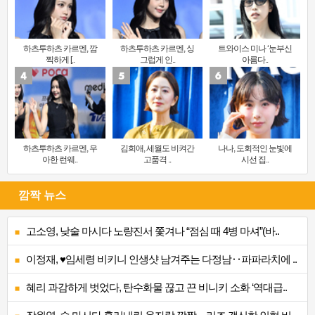
하츠투하츠 카르멘, 깜
하츠투하츠 카르멘, 싱
트와이스 미나 ‘눈부신
찍하게 [..
그럽게 인..
아름다..
하츠투하츠 카르멘, 우
김희애, 세월도 비켜간
나나, 도회적인 눈빛에
아한 런웨..
고품격 ..
시선 집..
깜짝 뉴스
고소영, 낮술 마시다 노량진서 쫓겨나 “점심 때 4병 마셔”(바..
이정재, ♥임세령 비키니 인생샷 남겨주는 다정남‥파파라치에 ..
혜리 과감하게 벗었다, 탄수화물 끊고 끈 비니키 소화 ‘역대급..