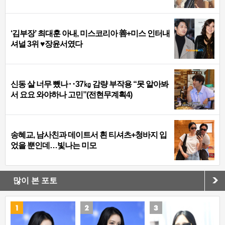
‘김부장’ 최대훈 아내, 미스코리아 善+미스 인터내
셔널 3위 ♥장윤서였다
신동 살 너무 뺐나‥37㎏ 감량 부작용 “못 알아봐
서 요요 와야하나 고민”(전현무계획4)
송혜교, 남사친과 데이트서 흰 티셔츠+청바지 입
었을 뿐인데…빛나는 미모
많이 본 포토