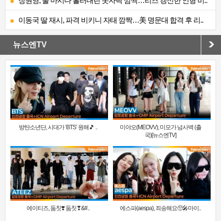
장원영, 술 마시다 흘러내린 옷자락 깜짝…리즈 갱신한 인형 비..
이동국 딸 재시, 파격 비키니 자태 깜짝…美 명문대 합격 후 리..
뉴스엔TV
방탄소년단, 시대가 ‘BTS’ 원해🎵 ..
미야오(MEOVV), 미모가 넘사벽 (출
국)[뉴스엔TV]
에이티즈, 둠칫❣️ 둠칫❣&#..
에스파(aespa), 죄송해요🥺🎤마이..