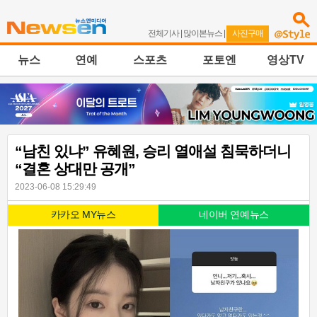
전체기사
|
많이본뉴스
|
사진구매
뉴스
연예
스포츠
포토엔
영상TV
“남친 있냐” 유혜원, 승리 열애설 침묵하더니
“결혼 상대만 공개”
2023-06-08 15:29:49
카카오 MY뉴스
네이버 연예뉴스