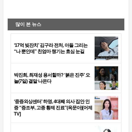
많이 본 뉴스
‘17억 빚잔치’ 김구라 전처, 아들 그리는
“나 뿐인데” 친엄마 챙기는 효심 눈길
박진희, 최재성 용서할까? ‘붉은 진주’ 오
늘(7일) 결말 나온다
‘중증외상센터’ 하영, 4대째 의사 집안 인
증 “증조부, 고종 황제 진료”(옥문아)[어제
TV]