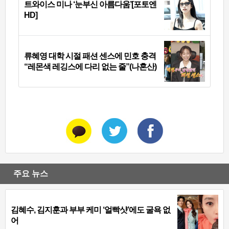
트와이스 미나 ‘눈부신 아름다움’[포토엔
HD]
류혜영 대학 시절 패션 센스에 민호 충격
“레몬색 레깅스에 다리 없는 줄”(나혼산)
주요 뉴스
김혜수, 김지훈과 부부 케미 ‘얼빡샷’에도 굴욕 없
어