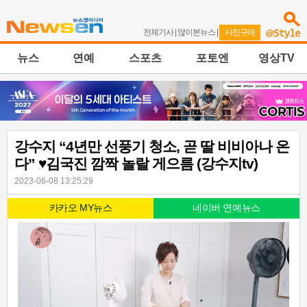
전체기사
|
많이본뉴스
|
사진구매
뉴스
연예
스포츠
포토엔
영상TV
강수지 “4년만 선풍기 청소, 곧 딸 비비아나 온
다” ♥김국진 깜짝 놀랄 게으름 (강수지tv)
2023-06-08 13:25:29
카카오 MY뉴스
네이버 연예뉴스