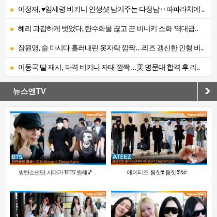
이정재, ♥임세령 비키니 인생샷 남겨주는 다정남‥파파라치에 ..
혜리 과감하게 벗었다, 탄수화물 끊고 끈 비니키 소화 ‘역대급..
장원영, 술 마시다 흘러내린 옷자락 깜짝…리즈 갱신한 인형 비..
이동국 딸 재시, 파격 비키니 자태 깜짝…美 명문대 합격 후 리..
뉴스엔TV
방탄소년단, 시대가 ‘BTS’ 원해🎵 ..
에이티즈, 둠칫❣️ 둠칫❣&#..