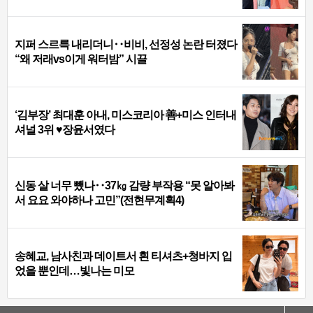
지퍼 스르륵 내리더니‥비비, 선정성 논란 터졌다
“왜 저래vs이게 워터밤” 시끌
‘김부장’ 최대훈 아내, 미스코리아 善+미스 인터내
셔널 3위 ♥장윤서였다
신동 살 너무 뺐나‥37㎏ 감량 부작용 “못 알아봐
서 요요 와야하나 고민”(전현무계획4)
송혜교, 남사친과 데이트서 흰 티셔츠+청바지 입
었을 뿐인데…빛나는 미모