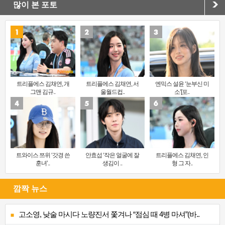
많이 본 포토
트리플에스 김채연, 개
트리플에스 김채연, 서
엔믹스 설윤 ‘눈부신 미
그맨 김규..
울월드컵..
소’[포..
트와이스 쯔위 ‘갓경 쓴
안효섭 ‘작은 얼굴에 잘
트리플에스 김채연, 인
훈녀’..
생김이 ..
형 그 자..
깜짝 뉴스
고소영, 낮술 마시다 노량진서 쫓겨나 “점심 때 4병 마셔”(바..