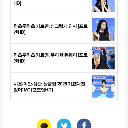
HD]
하츠투하츠 카르멘, 싱그럽게 인사 [포토
엔HD]
하츠투하츠 카르멘, 우아한 런웨이 [포토
엔HD]
시온-이안-성찬, 상큼한 ‘2026 가요대전
썸머’ MC [포토엔HD]