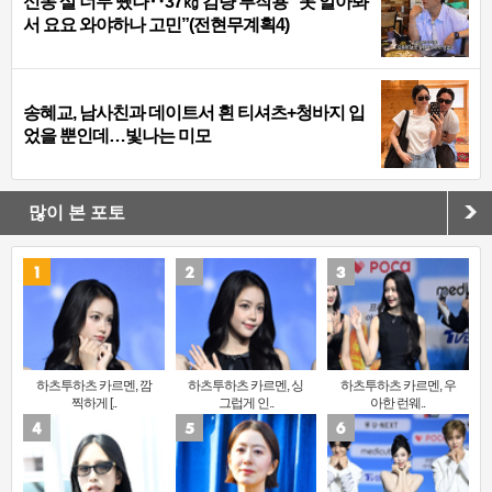
신동 살 너무 뺐나‥37㎏ 감량 부작용 “못 알아봐
서 요요 와야하나 고민”(전현무계획4)
송혜교, 남사친과 데이트서 흰 티셔츠+청바지 입
었을 뿐인데…빛나는 미모
많이 본 포토
하츠투하츠 카르멘, 깜
하츠투하츠 카르멘, 싱
하츠투하츠 카르멘, 우
찍하게 [..
그럽게 인..
아한 런웨..