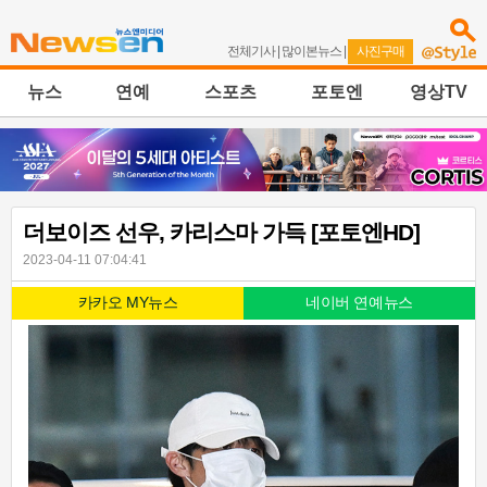
전체기사
|
많이본뉴스
|
사진구매
뉴스
연예
스포츠
포토엔
영상TV
더보이즈 선우, 카리스마 가득 [포토엔HD]
2023-04-11 07:04:41
카카오 MY뉴스
네이버 연예뉴스