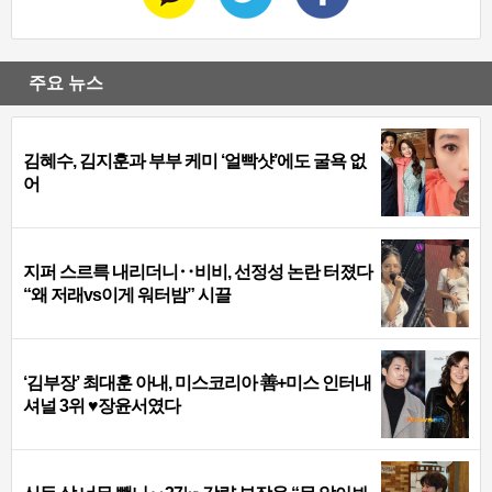
주요 뉴스
김혜수, 김지훈과 부부 케미 ‘얼빡샷’에도 굴욕 없
어
지퍼 스르륵 내리더니‥비비, 선정성 논란 터졌다
“왜 저래vs이게 워터밤” 시끌
‘김부장’ 최대훈 아내, 미스코리아 善+미스 인터내
셔널 3위 ♥장윤서였다