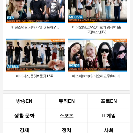
방탄소년단, 시대가 ‘BTS’ 원해🎵 ..
미야오(MEOVV), 미모가 넘사벽 (출
국)[뉴스엔TV]
에이티즈, 둠칫❣️ 둠칫❣&#..
에스파(aespa), 죄송해요🥺🎤마이..
방송EN
뮤직EN
포토EN
생활.문화
스포츠
IT.게임
경제
정치
사회