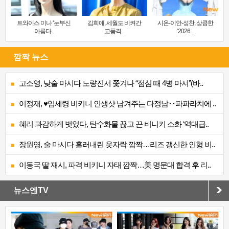
트와이스 미나 ‘눈부신
김희애, 세월도 비켜간
시온-이안-성찬, 상큼한
아름다..
고품격 ..
‘2026 ..
깜짝 뉴스
고소영, 낮술 마시다 노량진서 쫓겨나 “점심 때 4병 마셔”(바..
이정재, ♥임세령 비키니 인생샷 남겨주는 다정남‥파파라치에 ..
혜리 과감하게 벗었다, 탄수화물 끊고 끈 비니키 소화 ‘역대급..
장원영, 술 마시다 흘러내린 옷자락 깜짝…리즈 갱신한 인형 비..
이동국 딸 재시, 파격 비키니 자태 깜짝…美 명문대 합격 후 리..
뉴스엔TV