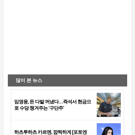
많이 본 뉴스
임영웅, 돈 다발 꺼냈다…즉석서 현금으
로 수당 챙겨주는 ‘구단주’
하츠투하츠 카르멘, 깜찍하게 [포토엔