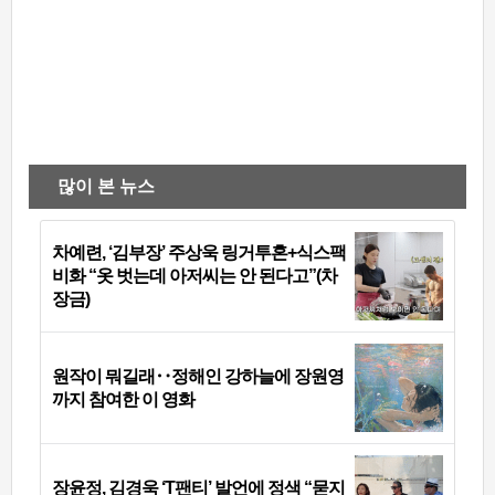
많이 본 뉴스
차예련, ‘김부장’ 주상욱 링거투혼+식스팩
비화 “옷 벗는데 아저씨는 안 된다고”(차
장금)
원작이 뭐길래‥정해인 강하늘에 장원영
까지 참여한 이 영화
장윤정, 김경욱 ‘T팬티’ 발언에 정색 “묻지