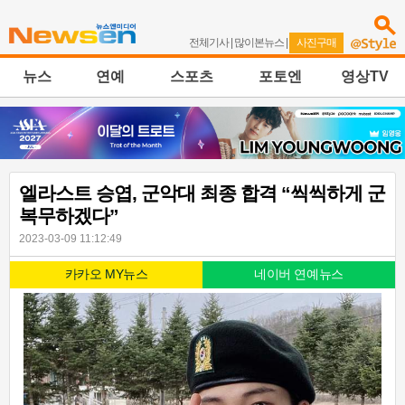
전체기사
|
많이본뉴스
|
사진구매
뉴스
연예
스포츠
포토엔
영상TV
엘라스트 승엽, 군악대 최종 합격 “씩씩하게 군
복무하겠다”
2023-03-09 11:12:49
카카오 MY뉴스
네이버 연예뉴스