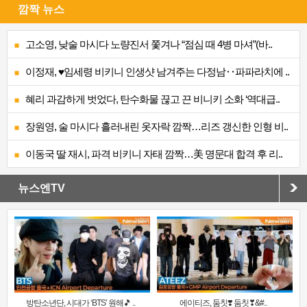
깜짝 뉴스
고소영, 낮술 마시다 노량진서 쫓겨나 “점심 때 4병 마셔”(바..
이정재, ♥임세령 비키니 인생샷 남겨주는 다정남‥파파라치에 ..
혜리 과감하게 벗었다, 탄수화물 끊고 끈 비니키 소화 ‘역대급..
장원영, 술 마시다 흘러내린 옷자락 깜짝…리즈 갱신한 인형 비..
이동국 딸 재시, 파격 비키니 자태 깜짝…美 명문대 합격 후 리..
뉴스엔TV
방탄소년단, 시대가 ‘BTS’ 원해🎵 ..
에이티즈, 둠칫❣️ 둠칫❣&#..