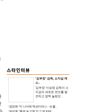
타
운
상
올
에
‘김부장’ 감독, 소지섭 캐
스..
'김부장' 이승영 감독이 소
지섭의 새로운 면모를 발
아
견하고 깜짝 놀랐던 ..
곧
엄정화 “이 나이에 액션이라니‥눈물 ..
수
박성웅 “폭염 속 갑옷 입고 말 타며 ..