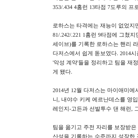
353/.434 4홈런 13타점 7도루
로하스는 타격에는 재능이 없었지만 
81/.242/.221 1홈런 9타점에 그
세이브)를 기록한 로하스는 핸리 
다저스에서 쉽게 돋보였다. 2014
'악성 계약'들을 정리하고 팀을 재
게 됐다.
2014년 12월 다저스는 마이애미에
니, 내야수 키케 에르난데스를 영
레인지-고든과 선발투수 댄 해런, 
팀을 옮기고 주전 자리를 보장받은
산성을 기록하는 수준까지 성장한 것