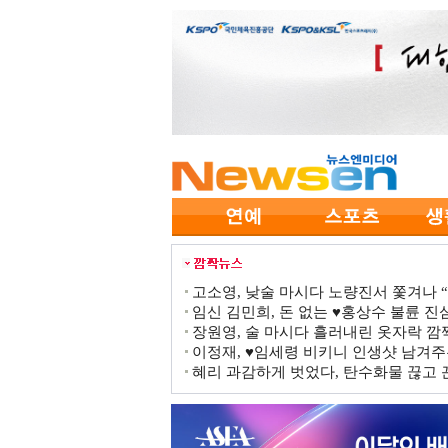
고소영, 낮술 마시다 노량진서 쫓겨나 “점
임신 김민희, 돈 없는 ♥홍상수 불륜 진심
장원영, 술 마시다 흘러내린 옷자락 
이정재, ♥임세령 비키니 인생샷 남겨주
혜리 과감하게 벗었다, 탄수화물 끊고 끈