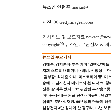
뉴스엔 안형준 markaj@
사진=ⓒ GettyImagesKorea
기사제보 및 보도자료 newsen@news
copyrightⓒ 뉴스엔. 무단전재 & 
김혜수, 김지훈과 부부 케미 ‘얼빡샷’에도
지퍼 스르륵 내리더니‥비비, 선정성 논란 터
‘김부장’ 최대훈 아내, 미스코리아 善+미
송혜교, 남사친과 데이트서 흰 티셔츠+청
신동 살 너무 뺐나‥37㎏ 감량 부작용 “못
아나운서♥배우 커플 탄생‥이유빈, 유일한 최
심혜진 조카 심재원, 00년생과 단둘이 하룻밤
삼성전자 4만 원대에 산 김구라, 15년 보유