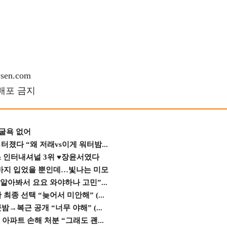
en.com
재배포 금지
 굴욕 없어
졌다 “왜 저래vs이게 워터밤...
스 인터내셔널 3위 ♥장윤서였다
바지 입었을 뿐인데…빛나는 미모
 알아봐서 요요 와야하나 고민”...
종 선택 “늦어서 미안해” (...
→복근 공개 “너무 야해” (...
 아파트 손해 처분 “그래도 괜...