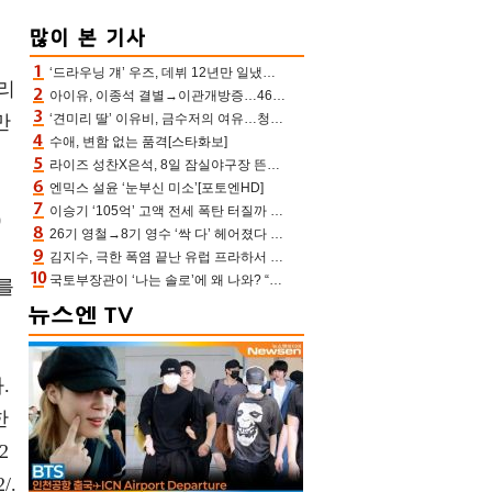
즌
‘드라우닝 걔’ 우즈, 데뷔 12년만 일냈다…체조경기장 입성 확정
리
아이유, 이종석 결별→이관개방증…46장 꽉 채운 유애나 ♥ “열심히 사는 중”
만
‘견미리 딸’ 이유비, 금수저의 여유…청순 미모에 반전 슬림 라인
수애, 변함 없는 품격[스타화보]
라이즈 성찬X은석, 8일 잠실야구장 뜬다…시구 시타+특별공연까지
엔믹스 설윤 ‘눈부신 미소’[포토엔HD]
이승기 ‘105억’ 고액 전세 폭탄 터질까 “차가원 측이 돈 준다고, 약속 안 지키면 법적 조치”
0
26기 영철→8기 영수 ‘싹 다’ 헤어졌다 ‘나솔사계’ 충격의 현커 0쌍 (촌장TV)
김지수, 극한 폭염 끝난 유럽 프라하서 쾌적한 여름나기 “선풍기만으로 지내”
국토부장관이 ‘나는 솔로’에 왜 나와? “모솔탈출 파이팅” 데프콘 깜짝 [결정적장면]
를
.
한
2
/.