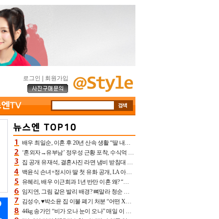
로그인
|
회원가입
배우 최일순, 이혼 후 20년 산속 생활 “딸 내가 버렸다고 원망‥맘 아파”(특종)[어제TV]
‘혼외자→유부남’ 정우성 근황 포착, 수식억 해킹 피해 후배 만났다 “존경하는”
집 공개 유재석, 결혼사진 라면 냄비 받침대 되고 분노‥가족사진도 피해(놀뭐)[어제TV]
백윤식 손녀+정시아 딸 첫 유화 공개, LA 아트쇼→서울국제조각페스타 작가다운 수준급 실력
유혜리, 배우 이근희과 1년 반만 이혼 왜? “식칼 꽂고 의자 던져” 충격 폭로(특종)[어제TV]
임지연, 그림 같은 발리 배경? 뼈말라 청순 비키니 핏에 상대 안 되네
김성수, ♥박소윤 집 이불 폐기 처분 “어떤 X이랑 썼을지 몰라” 질투(신랑수업2)[어제TV]
44kg 송가인 “비가 오나 눈이 오나” 매일 이 운동, 허벅지 근육량 상승+체지방 감소