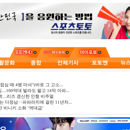
심 때 4병 마셔”(바로 그 고소...
…100억대 빌라도 팔고 14억 아파...
깜짝…리즈 갱신한 인형 비주얼
는 다정남‥파파라치에 걸린 11년차...
 비니키 소화 ‘역대급’