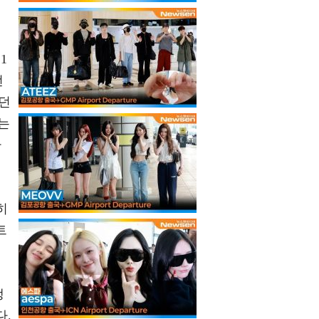
1
런
던
는
나
히
트
생
다.