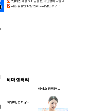
“연예인 걱정 NO” 김승현, 가난팔이 악플 억울할만‥아내+딸과 日 여행
재혼 강성연 ♥2살 연하 의사남편 누구? ‘그알’ 자문의에 훈남 비주얼 초엘리트 스펙 [종합]
1
내
드
미야오 깜찍한 ...
이영애, 변치않...
미