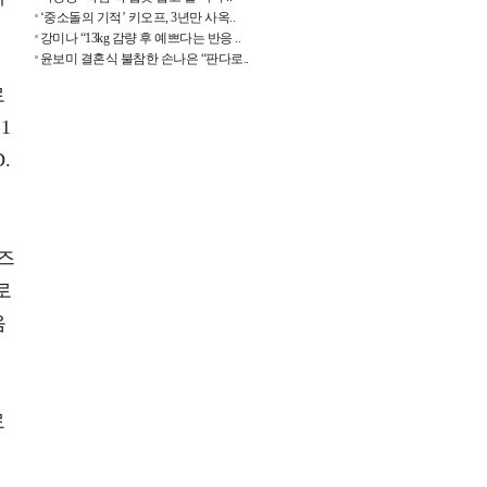
‘중소돌의 기적’ 키오프, 3년만 사옥..
강미나 “13kg 감량 후 예쁘다는 반응 ..
윤보미 결혼식 불참한 손나은 “판다로..
로
1
.
즈
로
음
료