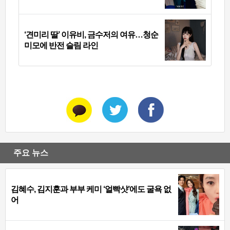
‘견미리 딸’ 이유비, 금수저의 여유…청순
미모에 반전 슬림 라인
주요 뉴스
김혜수, 김지훈과 부부 케미 ‘얼빡샷’에도 굴욕 없
어