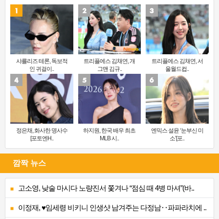
샤를리즈 테론, 독보적
트리플에스 김채연, 개
트리플에스 김채연, 서
인 귀걸이..
그맨 김규..
울월드컵..
정은채, 화사한 명사수
하지원, 한국 배우 최초
엔믹스 설윤 ‘눈부신 미
[포토엔H..
MLB 시..
소’[포..
깜짝 뉴스
고소영, 낮술 마시다 노량진서 쫓겨나 “점심 때 4병 마셔”(바..
이정재, ♥임세령 비키니 인생샷 남겨주는 다정남‥파파라치에 ..