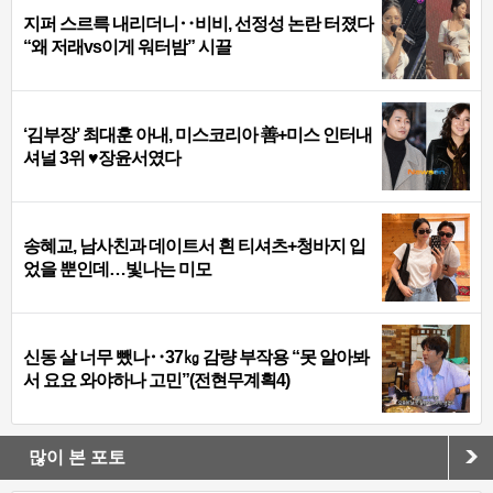
지퍼 스르륵 내리더니‥비비, 선정성 논란 터졌다
“왜 저래vs이게 워터밤” 시끌
‘김부장’ 최대훈 아내, 미스코리아 善+미스 인터내
셔널 3위 ♥장윤서였다
송혜교, 남사친과 데이트서 흰 티셔츠+청바지 입
었을 뿐인데…빛나는 미모
신동 살 너무 뺐나‥37㎏ 감량 부작용 “못 알아봐
서 요요 와야하나 고민”(전현무계획4)
많이 본 포토