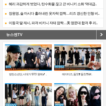
혜리 과감하게 벗었다, 탄수화물 끊고 끈 비니키 소화 ‘역대급..
장원영, 술 마시다 흘러내린 옷자락 깜짝…리즈 갱신한 인형 비..
이동국 딸 재시, 파격 비키니 자태 깜짝…美 명문대 합격 후 리..
뉴스엔TV
방탄소년단, 시대가 ‘BTS’ 원해🎵 ..
에이티즈, 둠칫❣️ 둠칫❣&#..