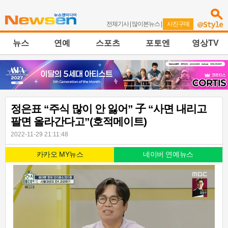
전체기사
|
많이본뉴스
|
사진구매
뉴스
연예
스포츠
포토엔
영상TV
정은표 “주식 많이 안 잃어” 子 “사면 내리고
팔면 올라간다고”(호적메이트)
2022-11-29 21:11:48
카카오 MY뉴스
네이버 연예뉴스