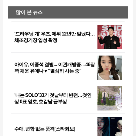
많이 본 뉴스
‘드라우닝 걔’ 우즈, 데뷔 12년만 일냈다…
체조경기장 입성 확정
아이유, 이종석 결별→이관개방증…46장
꽉 채운 유애나 ♥ “열심히 사는 중”
‘나는 SOLO’ 33기 첫날부터 반전…첫인
상 0표 영호, 호감남 급부상
수애, 변함 없는 품격[스타화보]