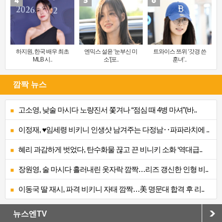
하지원, 한국 배우 최초
엔믹스 설윤 ‘눈부신 미
트와이스 쯔위 ‘갓경 쓴
MLB 시..
소’[포..
훈녀’..
깜짝 뉴스
고소영, 낮술 마시다 노량진서 쫓겨나 “점심 때 4병 마셔”(바..
이정재, ♥임세령 비키니 인생샷 남겨주는 다정남‥파파라치에 ..
혜리 과감하게 벗었다, 탄수화물 끊고 끈 비니키 소화 ‘역대급..
장원영, 술 마시다 흘러내린 옷자락 깜짝…리즈 갱신한 인형 비..
이동국 딸 재시, 파격 비키니 자태 깜짝…美 명문대 합격 후 리..
뉴스엔TV