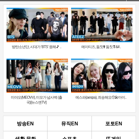
방탄소년단, 시대가 ‘BTS’ 원해🎵 ..
에이티즈, 둠칫❣️ 둠칫❣&#..
미야오(MEOVV), 미모가 넘사벽 (출
에스파(aespa), 죄송해요🥺🎤마이..
국)[뉴스엔TV]
방송EN
뮤직EN
포토EN
생활.문화
스포츠
IT.게임