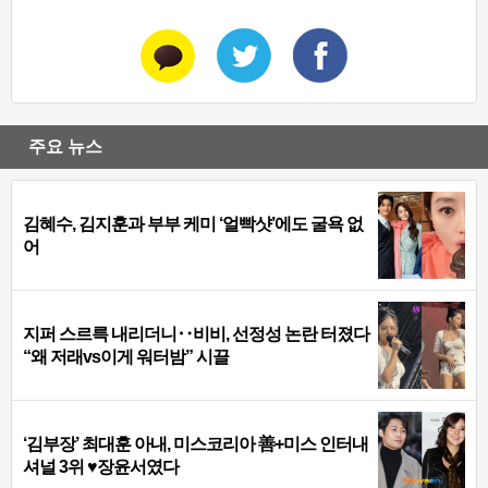
주요 뉴스
김혜수, 김지훈과 부부 케미 ‘얼빡샷’에도 굴욕 없
어
지퍼 스르륵 내리더니‥비비, 선정성 논란 터졌다
“왜 저래vs이게 워터밤” 시끌
‘김부장’ 최대훈 아내, 미스코리아 善+미스 인터내
셔널 3위 ♥장윤서였다