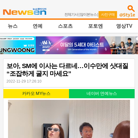
전체기사
|
많이본뉴스
|
사진구매
뉴스
연예
스포츠
포토엔
영상TV
보아, SM에 이사는 다르네…이수만에 삿대질
“조잡하게 굴지 마세요”
2022-11-29 17:26:10
카카오 MY뉴스
네이버 연예뉴스