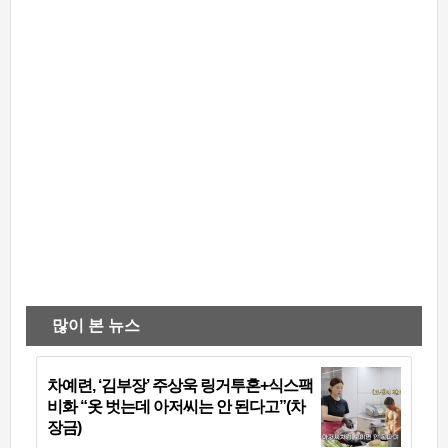
많이 본 뉴스
차예련, ‘김부장’ 주상욱 링거투혼+식스팩
비화 “옷 벗는데 아저씨는 안 된다고”(차
장금)