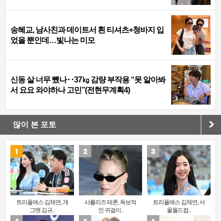
송혜교, 남사친과 데이트서 흰 티셔츠+청바지 입
었을 뿐인데…빛나는 미모
신동 살 너무 뺐나‥37㎏ 감량 부작용 “못 알아봐
서 요요 와야하나 고민”(전현무계획4)
많이 본 포토
트리플에스 김채연, 개
샤를리즈 테론, 독보적
트리플에스 김채연, 서
그맨 김규..
인 귀걸이..
울월드컵..