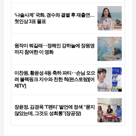
‘나솔사계’ 국화, 경수와 결별 후 재출연…
첫인상 3표 몰표
원작이 뭐길래‥정해인 강하늘에 장원영
까지 참여한 이 영화
이찬원, 황윤성 4등 축하 파티‥손님 모으
려 블랙핑크 지수와 친한 척(편스토랑)[어
제TV]
장윤정, 김경욱 ‘T팬티’ 발언에 정색 “묻지
않았는데, 그것도 성희롱”(장공장)