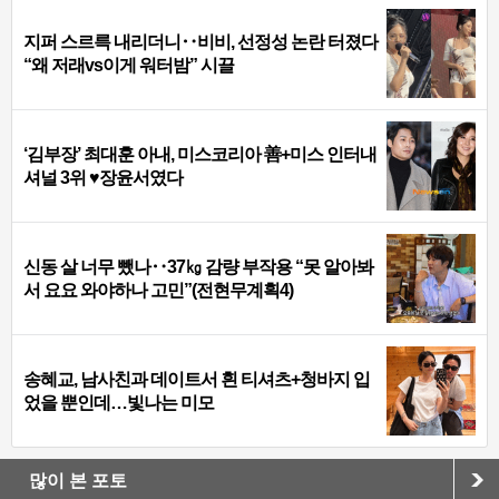
지퍼 스르륵 내리더니‥비비, 선정성 논란 터졌다
“왜 저래vs이게 워터밤” 시끌
‘김부장’ 최대훈 아내, 미스코리아 善+미스 인터내
셔널 3위 ♥장윤서였다
신동 살 너무 뺐나‥37㎏ 감량 부작용 “못 알아봐
서 요요 와야하나 고민”(전현무계획4)
송혜교, 남사친과 데이트서 흰 티셔츠+청바지 입
었을 뿐인데…빛나는 미모
많이 본 포토