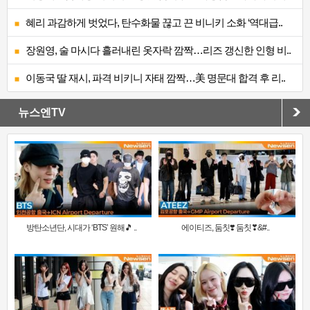
혜리 과감하게 벗었다, 탄수화물 끊고 끈 비니키 소화 ‘역대급..
장원영, 술 마시다 흘러내린 옷자락 깜짝…리즈 갱신한 인형 비..
이동국 딸 재시, 파격 비키니 자태 깜짝…美 명문대 합격 후 리..
뉴스엔TV
방탄소년단, 시대가 ‘BTS’ 원해🎵 ..
에이티즈, 둠칫❣️ 둠칫❣&#..