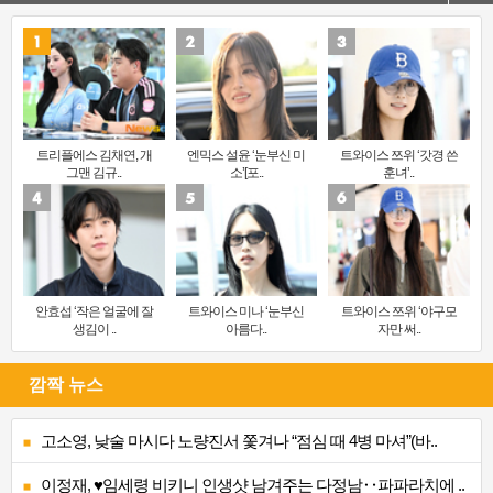
트리플에스 김채연, 개
엔믹스 설윤 ‘눈부신 미
트와이스 쯔위 ‘갓경 쓴
그맨 김규..
소’[포..
훈녀’..
안효섭 ‘작은 얼굴에 잘
트와이스 미나 ‘눈부신
트와이스 쯔위 ‘야구모
생김이 ..
아름다..
자만 써..
깜짝 뉴스
고소영, 낮술 마시다 노량진서 쫓겨나 “점심 때 4병 마셔”(바..
이정재, ♥임세령 비키니 인생샷 남겨주는 다정남‥파파라치에 ..