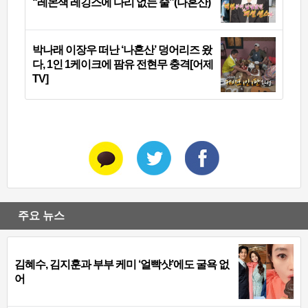
“레몬색 레깅스에 다리 없는 줄”(나혼산)
박나래 이장우 떠난 ‘나혼산’ 덩어리즈 왔
다, 1인 1케이크에 팜유 전현무 충격[어제
TV]
주요 뉴스
김혜수, 김지훈과 부부 케미 ‘얼빡샷’에도 굴욕 없
어