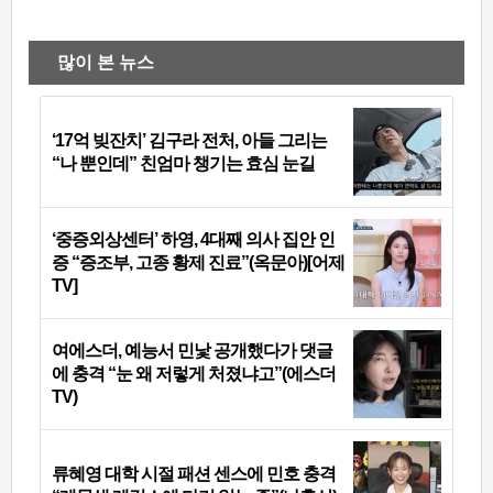
많이 본 뉴스
‘17억 빚잔치’ 김구라 전처, 아들 그리는
“나 뿐인데” 친엄마 챙기는 효심 눈길
‘중증외상센터’ 하영, 4대째 의사 집안 인
증 “증조부, 고종 황제 진료”(옥문아)[어제
TV]
여에스더, 예능서 민낯 공개했다가 댓글
에 충격 “눈 왜 저렇게 처졌냐고”(에스더
TV)
류혜영 대학 시절 패션 센스에 민호 충격