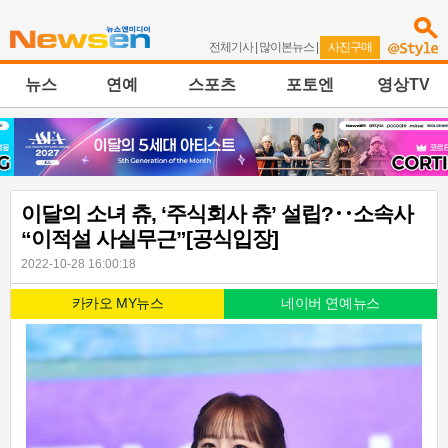
전체기사
|
많이본뉴스
|
사진구매
뉴스
연예
스포츠
포토엔
영상TV
이달의 소녀 츄, ‘주식회사 츄’ 설립?‥소속사
“이적설 사실무근”[공식입장]
2022-10-28 16:00:18
카카오 MY뉴스
네이버 연예뉴스