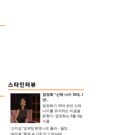
엄정화 “신체 나이 30대, 3
년..
엄정화가 30대 초반 신체
나이를 유지하는 비결을
밝혔다. 엄정화는 8월 4일
서울 ..
소지섭 “김부장 본명 나도 몰라‥들었..
박성웅 “폭염 속 갑옷 입고 말 타며 ..