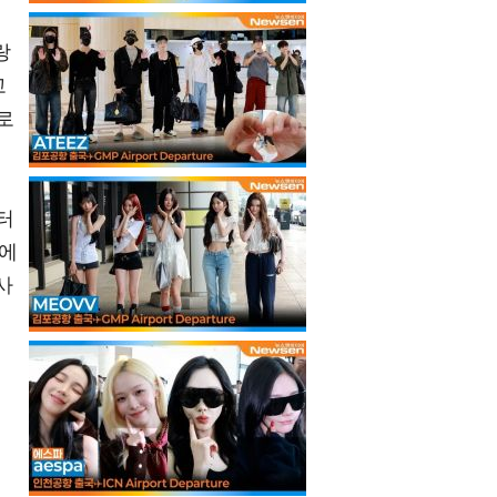
랑
고
로
터
일에
사