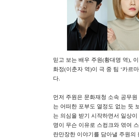
믿고 보는 배우 주원(황대명 역), 이
화정(이춘자 역)이 극 중 팀 ‘카
다.
먼저 주원은 문화재청 소속 공무원 
는 어떠한 포부도 열정도 없는 듯
는 의심을 받기 시작하면서 일상이 
명이 무슨 이유로 스컹크와 엮여 스
란만장한 이야기를 담아낼 주원의 