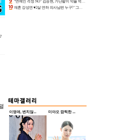
“연예인 걱정 NO” 김승현, 가난팔이 악플 억울할만‥아내+딸과 日 여행
재혼 강성연 ♥2살 연하 의사남편 누구? ‘그알’ 자문의에 훈남 비주얼 초엘리트 스펙 [종합]
7
펼
이영애, 변치않...
미야오 깜찍한 ...