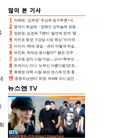
들
차예련, ‘김부장’ 주상욱 링거투혼+식스팩 비화 “옷 벗는데 아저씨는 안 된다고”(차장금)
원작이 뭐길래‥정해인 강하늘에 장원영까지 참여한 이 영화
낼
장윤정, 김경욱 ‘T팬티’ 발언에 정색 “묻지 않았는데, 그것도 성희롱”(장공장)
차인표 동생 구강암 사망 회상 “마지막 순간 동생 손 잡아준 신애라, 두고두고 고마워” (신애라이프)
이지아, 48세 생일‥관리 어떻게 하길래 놀라운 동안 미모
박진희, 최재성 용서할까? ‘붉은 진주’ 오늘(7일) 결말 나온다
태
김규원 공익 시절 미담→교사+학부모 추가 미담 속출 “휠체어 탄 아이와 산책도”[종합]
트와이스 미나 ‘눈부신 아름다움’[포토엔HD]
면
류혜영 대학 시절 패션 센스에 민호 충격 “레몬색 레깅스에 다리 없는 줄”(나혼산)
태
‘중증외상센터’ 하영, 4대째 의사 집안 인증 “증조부, 고종 황제 진료”(옥문아)[어제TV]
튀
화