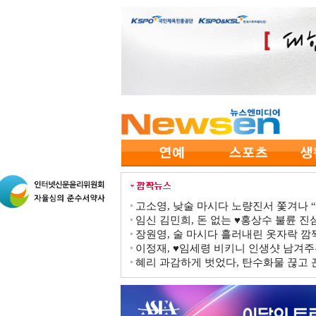
고소영, 낮술 마시다 노량진서 쫓겨나 “점
임신 김민희, 돈 없는 ♥홍상수 불륜 진심
장원영, 술 마시다 흘러내린 옷자락 
이정재, ♥임세령 비키니 인생샷 남겨주
혜리 과감하게 벗었다, 탄수화물 끊고 끈