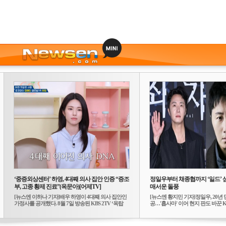
‘중증외상센터’ 하영, 4대째 의사 집안 인증 “증조
정일우부터 채종협까지 ‘일드’ 
부, 고종 황제 진료”(옥문아)[어제TV]
매서운 돌풍
[뉴스엔 이하나 기자]배우 하영이 4대째 의사 집안인
[뉴스엔 황지민 기자]정일우, 20년 
가정사를 공개했다. 8월 7일 방송된 KBS 2TV ‘옥탑
공…'횹사마' 이어 현지 판도 바꾼 K-
방...