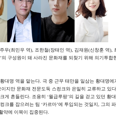
주우(최민우 역), 조한철(장태인 역), 김재원(신창훈 역), 
르마’의 구성원이 돼 사라진 문화재를 되찾기 위해 의기투합
황대명 역을 맡는다. 극 중 근무 태만을 일삼는 황대명에
 보이지만 문화재 전문도둑 스컹크와 은밀히 교류하고 있
크게 흔들린다. 조용히 ‘월급루팡’의 길을 걷고 있던 황대
컹크를 잡으려는 팀 ‘카르마’에 투입되는 것일지, 그의 파
활약에 이목이 집중된다.