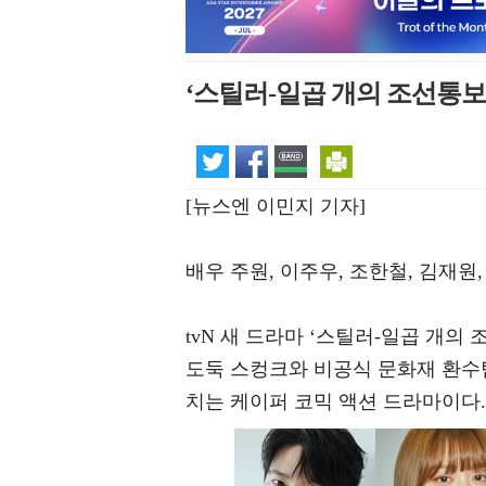
‘스틸러-일곱 개의 조선통보
[뉴스엔 이민지 기자]
배우 주원, 이주우, 조한철, 김재
tvN 새 드라마 ‘스틸러-일곱 개의
도둑 스컹크와 비공식 문화재 환수팀
치는 케이퍼 코믹 액션 드라마이다.