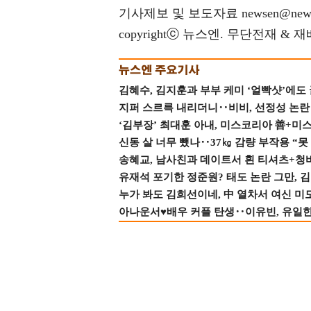
기사제보 및 보도자료 newsen@news
copyrightⓒ 뉴스엔. 무단전재 & 
김혜수, 김지훈과 부부 케미 ‘얼빡샷’에도
지퍼 스르륵 내리더니‥비비, 선정성 논란 터
‘김부장’ 최대훈 아내, 미스코리아 善+미
신동 살 너무 뺐나‥37㎏ 감량 부작용 “못
송혜교, 남사친과 데이트서 흰 티셔츠+청
유재석 포기한 정준원? 태도 논란 그만, 김현
누가 봐도 김희선이네, 中 열차서 여신 미
아나운서♥배우 커플 탄생‥이유빈, 유일한 최