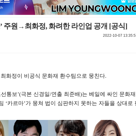
’ 주원→최화정, 화려한 라인업 공개 [공식]
2022-10-07 13:35:5
원, 최화정이 비공식 문화재 환수팀으로 뭉친다.
 조선통보’(극본 신경일/연출 최준배)는 베일에 싸인 문화재
 ‘카르마’가 뭉쳐 법이 심판하지 못하는 자들을 상대로 