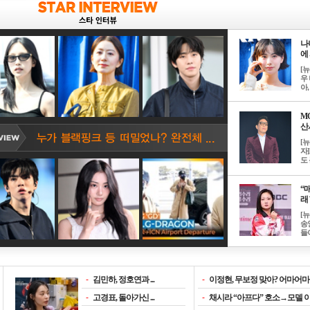
나
에 
[
우 
아, .
M
산서
[
자
도 
“매
래 
[
송
들이
-
김민하, 정호연과 ...
-
이정현, 무보정 맞아? 어마어마한
-
고경표, 돌아가신 ...
-
채시라 “아프다” 호소→모델 이소