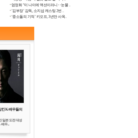
엄정화 “이 나이에 액션이라니‥눈물 ..
‘김부장’ 감독, 소지섭 캐스팅 2번 ..
‘중소돌의 기적’ 키오프, 3년만 사옥..
삼킨 K-배우들의
만 일본 도전 대성
배우...