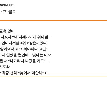
en.com
재배포 금지
 굴욕 없어
졌다 “왜 저래vs이게 워터밤...
스 인터내셔널 3위 ♥장윤서였다
 알아봐서 요요 와야하나 고민”...
바지 입었을 뿐인데…빛나는 미모
숙 “나가라니 나갔을 거고” ...
모 포착
종 선택 “늦어서 미안해” (...