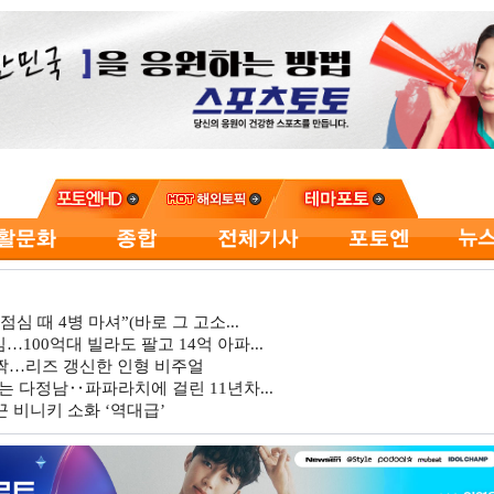
심 때 4병 마셔”(바로 그 고소...
…100억대 빌라도 팔고 14억 아파...
깜짝…리즈 갱신한 인형 비주얼
는 다정남‥파파라치에 걸린 11년차...
 비니키 소화 ‘역대급’