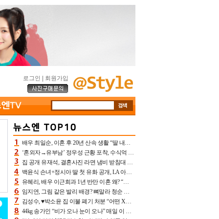
로그인
|
회원가입
배우 최일순, 이혼 후 20년 산속 생활 “딸 내가 버렸다고 원망‥맘 아파”(특종)[어제TV]
‘혼외자→유부남’ 정우성 근황 포착, 수식억 해킹 피해 후배 만났다 “존경하는”
집 공개 유재석, 결혼사진 라면 냄비 받침대 되고 분노‥가족사진도 피해(놀뭐)[어제TV]
백윤식 손녀+정시아 딸 첫 유화 공개, LA 아트쇼→서울국제조각페스타 작가다운 수준급 실력
유혜리, 배우 이근희과 1년 반만 이혼 왜? “식칼 꽂고 의자 던져” 충격 폭로(특종)[어제TV]
임지연, 그림 같은 발리 배경? 뼈말라 청순 비키니 핏에 상대 안 되네
김성수, ♥박소윤 집 이불 폐기 처분 “어떤 X이랑 썼을지 몰라” 질투(신랑수업2)[어제TV]
44kg 송가인 “비가 오나 눈이 오나” 매일 이 운동, 허벅지 근육량 상승+체지방 감소