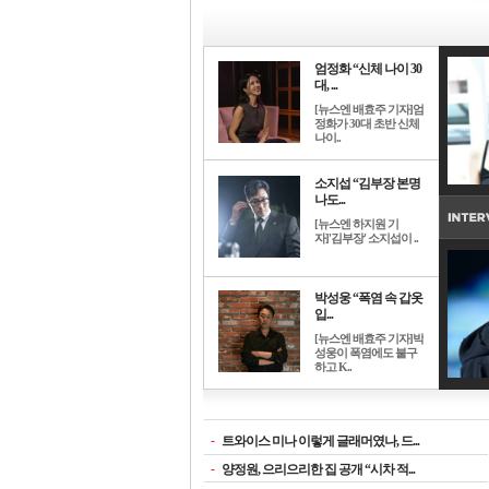
엄정화 “신체 나이 30
대, ...
[뉴스엔 배효주 기자]엄
정화가 30대 초반 신체
나이..
소지섭 “김부장 본명
나도...
[뉴스엔 하지원 기
자]'김부장' 소지섭이 ..
박성웅 “폭염 속 갑옷
입...
[뉴스엔 배효주 기자]박
성웅이 폭염에도 불구
하고 K..
-
트와이스 미나 이렇게 글래머였나, 드...
-
양정원, 으리으리한 집 공개 “시차 적...