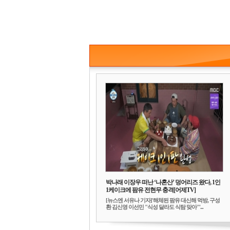
박나래 이장우 떠난 ‘나혼산’ 덩어리즈 왔다, 1인
1케이크에 팜유 전현무 충격[어제TV]
[뉴스엔 서유나 기자]'해체된 팜유 대신해 먹방, 구성
환 김신영 이선민 "식성 달라도 식탐 맞아"'...