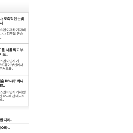
나, 도회적인 눈빛
시...
뉴스엔 이재하 기자]배
나나, 김무열, 윤승
.
C몽, 서울 찍고 부
도 ...
뉴스엔 이민지 기
]MC몽이 부산에서
콘서트를 ..
출 10% 줘” 박나
前...
뉴스엔 이민지 기자]방
인 박나래 전 매니저
 ..
 다리...
라 ...