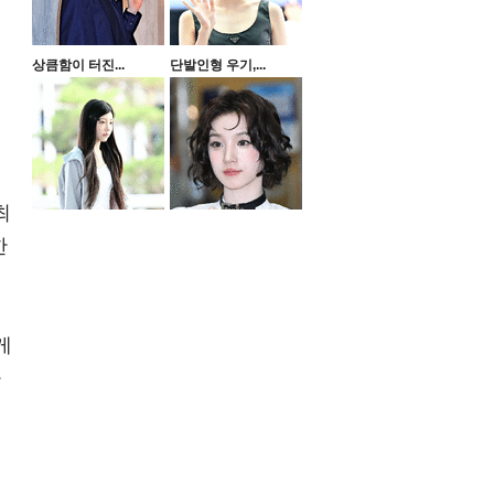
상큼함이 터진...
단발인형 우기,...
최
한
게
다