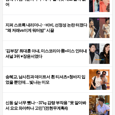
어
지퍼 스르륵 내리더니‥비비, 선정성 논란 터졌다
“왜 저래vs이게 워터밤” 시끌
‘김부장’ 최대훈 아내, 미스코리아 善+미스 인터내
셔널 3위 ♥장윤서였다
송혜교, 남사친과 데이트서 흰 티셔츠+청바지 입
었을 뿐인데…빛나는 미모
신동 살 너무 뺐나‥37㎏ 감량 부작용 “못 알아봐
서 요요 와야하나 고민”(전현무계획4)