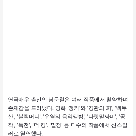
연극배우 출신인 남문철은 여러 작품에서 활약하며
존재감을 드러냈다. 영화 '앵커'와 '경관의 피', '백두
산', '블랙머니', '유열의 음악앨범', '나랏말싸미', '공
작', '독전', '더 킹', '밀정' 등 다수의 작품에서 신스틸
러로 열연했다.