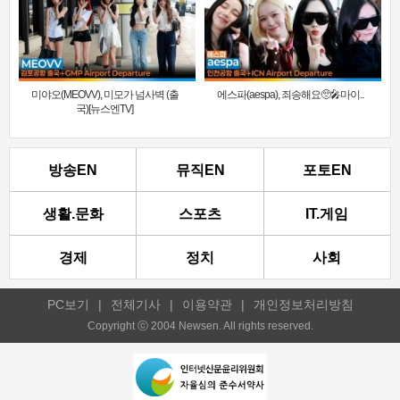
미야오(MEOVV), 미모가 넘사벽 (출
에스파(aespa), 죄송해요🥺🎤마이..
국)[뉴스엔TV]
방송EN
뮤직EN
포토EN
생활.문화
스포츠
IT.게임
경제
정치
사회
PC보기
|
전체기사
|
이용약관
|
개인정보처리방침
Copyright ⓒ 2004 Newsen. All rights reserved.