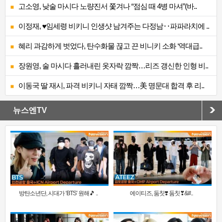
고소영, 낮술 마시다 노량진서 쫓겨나 “점심 때 4병 마셔”(바..
이정재, ♥임세령 비키니 인생샷 남겨주는 다정남‥파파라치에 ..
혜리 과감하게 벗었다, 탄수화물 끊고 끈 비니키 소화 ‘역대급..
장원영, 술 마시다 흘러내린 옷자락 깜짝…리즈 갱신한 인형 비..
이동국 딸 재시, 파격 비키니 자태 깜짝…美 명문대 합격 후 리..
뉴스엔TV
방탄소년단, 시대가 ‘BTS’ 원해🎵 ..
에이티즈, 둠칫❣️ 둠칫❣&#..