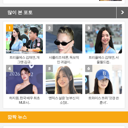
많이 본 포토
트리플에스 김채연, 개
샤를리즈 테론, 독보적
트리플에스 김채연, 서
그맨 김규..
인 귀걸이..
울월드컵..
하지원, 한국 배우 최초
엔믹스 설윤 ‘눈부신 미
트와이스 쯔위 ‘갓경 쓴
MLB 시..
소’[포..
훈녀’..
깜짝 뉴스