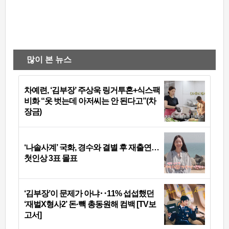
많이 본 뉴스
차예련, ‘김부장’ 주상욱 링거투혼+식스팩
비화 “옷 벗는데 아저씨는 안 된다고”(차
장금)
‘나솔사계’ 국화, 경수와 결별 후 재출연…
첫인상 3표 몰표
‘김부장’이 문제가 아냐‥11% 섭섭했던
‘재벌X형사2’ 돈·빽 총동원해 컴백 [TV보
고서]