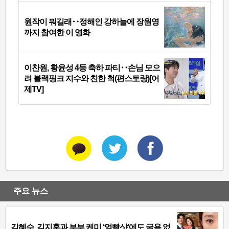
원작이 뭐길래‥정해인 강하늘에 장원영
까지 참여한 이 영화
이찬원, 황윤성 4등 축하 파티‥손님 모으
려 블랙핑크 지수와 친한 척(편스토랑)[어
제TV]
주요 뉴스
김혜수, 김지훈과 부부 케미 ‘얼빡샷’에도 굴욕 없