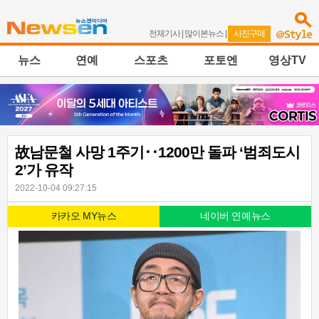
전체기사
|
많이본뉴스
|
사진구매
뉴스
연예
스포츠
포토엔
영상TV
故남문철 사망 1주기‥1200만 돌파 ‘범죄도시
2’가 유작
2022-10-04 09:27:15
카카오 MY뉴스
네이버 연예뉴스