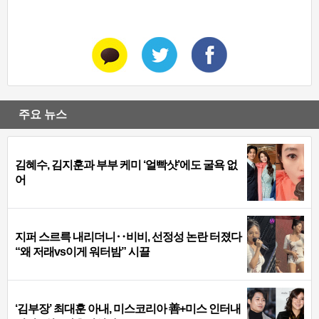
주요 뉴스
김혜수, 김지훈과 부부 케미 ‘얼빡샷’에도 굴욕 없
어
지퍼 스르륵 내리더니‥비비, 선정성 논란 터졌다
“왜 저래vs이게 워터밤” 시끌
‘김부장’ 최대훈 아내, 미스코리아 善+미스 인터내