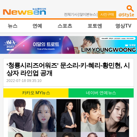
전체기사
|
많이본뉴스
|
사진구매
뉴스
연예
스포츠
포토엔
영상TV
‘청룡시리즈어워즈’ 문소리-키-혜리-황민현, 시
상자 라인업 공개
2022-07-18 09:35:10
카카오 MY뉴스
네이버 연예뉴스