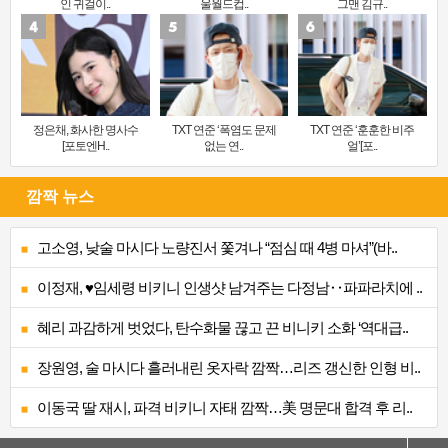
인 귀걸이..
울월드컵..
그맨 김규..
정은채, 화사한 명사수
TXT 연준 ‘폭염도 문제
TXT 연준 ‘훈훈한 비주
[포토엔H..
없는 연..
얼’[포..
깜짝 뉴스
고소영, 낮술 마시다 노량진서 쫓겨나 “점심 때 4병 마셔”(바..
이정재, ♥임세령 비키니 인생샷 남겨주는 다정남‥파파라치에 ..
혜리 과감하게 벗었다, 탄수화물 끊고 끈 비니키 소화 ‘역대급..
장원영, 술 마시다 흘러내린 옷자락 깜짝…리즈 갱신한 인형 비..
이동국 딸 재시, 파격 비키니 자태 깜짝…美 명문대 합격 후 리..