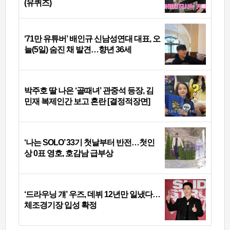
(유퀴즈)
‘71만 유튜버’ 배인규 신남성연대 대표, 오
늘(5일) 숨진 채 발견…향년 36세
박주호 딸 나은 ‘골때녀’ 관중석 등장, 김
민재 복제인간 보고 혼란 [결정적장면]
‘나는 SOLO’ 33기 첫날부터 반전…첫인
상 0표 영호, 호감남 급부상
‘드라우닝 걔’ 우즈, 데뷔 12년만 일냈다…
체조경기장 입성 확정