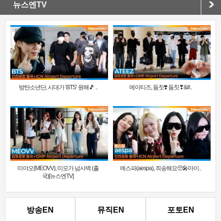
뉴스엔TV
방탄소년단, 시대가 ‘BTS’ 원해🎵 ..
에이티즈, 둠칫❣️ 둠칫❣&#..
미야오(MEOVV), 미모가 넘사벽 (출
에스파(aespa), 죄송해요🥺🎤마이..
국)[뉴스엔TV]
방송EN
뮤직EN
포토EN