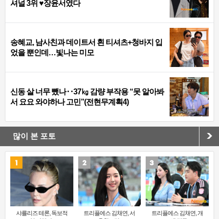
셔널 3위 ♥장윤서였다
송혜교, 남사친과 데이트서 흰 티셔츠+청바지 입
었을 뿐인데…빛나는 미모
신동 살 너무 뺐나‥37㎏ 감량 부작용 “못 알아봐
서 요요 와야하나 고민”(전현무계획4)
많이 본 포토
샤를리즈 테론, 독보적
트리플에스 김채연, 서
트리플에스 김채연, 개