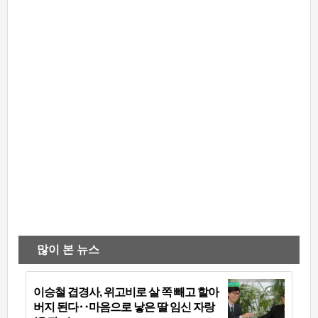
많이 본 뉴스
이승철 겹경사, 위고비로 살 쪽 빼고 할아
버지 된다‥마음으로 낳은 딸 임신 자랑