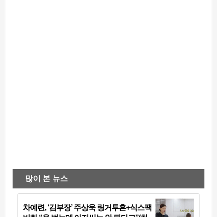
많이 본 뉴스
차예련, ‘김부장’ 주상욱 링거투혼+식스팩