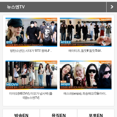
뉴스엔TV
방탄소년단, 시대가 ‘BTS’ 원해🎵 ..
에이티즈, 둠칫❣️ 둠칫❣&#..
미야오(MEOVV), 미모가 넘사벽 (출
에스파(aespa), 죄송해요🥺🎤마이..
국)[뉴스엔TV]
방송EN
뮤직EN
포토EN