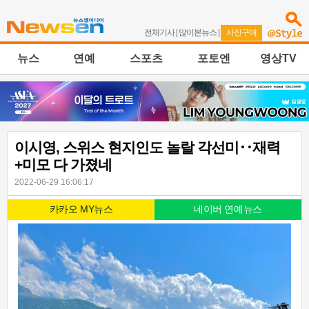
전체기사
|
많이본뉴스
|
사진구매
뉴스
연예
스포츠
포토엔
영상TV
이시영, 스위스 현지인도 놀랄 각선미‥재력
+미모 다 가졌네
2022-06-29 16:06:17
카카오 MY뉴스
네이버 연예뉴스