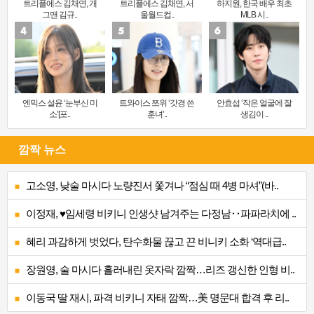
트리플에스 김채연, 개
트리플에스 김채연, 서
하지원, 한국 배우 최초
그맨 김규..
울월드컵..
MLB 시..
엔믹스 설윤 ‘눈부신 미
트와이스 쯔위 ‘갓경 쓴
안효섭 ‘작은 얼굴에 잘
소’[포..
훈녀’..
생김이 ..
깜짝 뉴스
고소영, 낮술 마시다 노량진서 쫓겨나 “점심 때 4병 마셔”(바..
이정재, ♥임세령 비키니 인생샷 남겨주는 다정남‥파파라치에 ..
혜리 과감하게 벗었다, 탄수화물 끊고 끈 비니키 소화 ‘역대급..
장원영, 술 마시다 흘러내린 옷자락 깜짝…리즈 갱신한 인형 비..
이동국 딸 재시, 파격 비키니 자태 깜짝…美 명문대 합격 후 리..