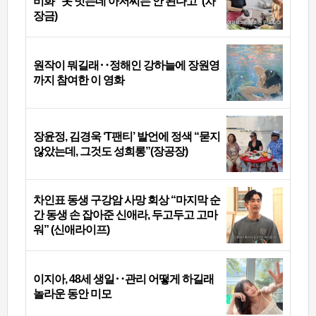
비화 “옷 벗는데 아저씨는 안 된다고”(차
장금)
원작이 뭐길래‥정해인 강하늘에 장원영
까지 참여한 이 영화
장윤정, 김경욱 ‘T팬티’ 발언에 정색 “묻지
않았는데, 그것도 성희롱”(장공장)
차인표 동생 구강암 사망 회상 “마지막 순
간 동생 손 잡아준 신애라, 두고두고 고마
워” (신애라이프)
이지아, 48세 생일‥관리 어떻게 하길래
놀라운 동안 미모