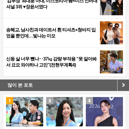
‘김부장’ 최대훈 아내, 미스코리아 善+미스 인터내
셔널 3위 ♥장윤서였다
송혜교, 남사친과 데이트서 흰 티셔츠+청바지 입
었을 뿐인데…빛나는 미모
신동 살 너무 뺐나‥37㎏ 감량 부작용 “못 알아봐
서 요요 와야하나 고민”(전현무계획4)
많이 본 포토