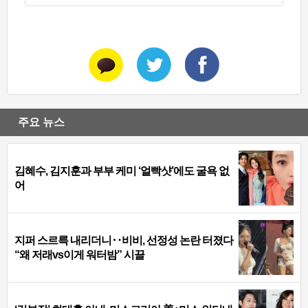
주요 뉴스
김혜수, 김지훈과 부부 케미 ‘얼빡샷’에도 굴욕 없
어
지퍼 스르륵 내리더니‥비비, 선정성 논란 터졌다
“왜 저래vs이게 워터밤” 시끌