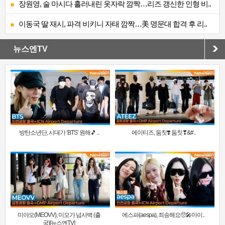
장원영, 술 마시다 흘러내린 옷자락 깜짝…리즈 갱신한 인형 비..
이동국 딸 재시, 파격 비키니 자태 깜짝…美 명문대 합격 후 리..
뉴스엔TV
방탄소년단, 시대가 ‘BTS’ 원해🎵 ..
에이티즈, 둠칫❣️ 둠칫❣&#..
미야오(MEOVV), 미모가 넘사벽 (출
에스파(aespa), 죄송해요🥺🎤마이..
국)[뉴스엔TV]