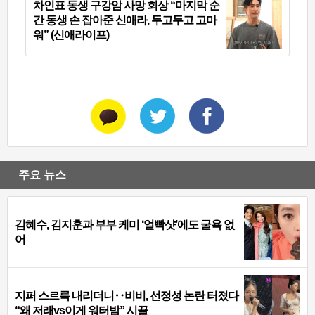
차인표 동생 구강암 사망 회상 “마지막 순
간 동생 손 잡아준 신애라, 두고두고 고마
워” (신애라이프)
주요 뉴스
김혜수, 김지훈과 부부 케미 ‘얼빡샷’에도 굴욕 없
어
지퍼 스르륵 내리더니‥비비, 선정성 논란 터졌다
“왜 저래vs이게 워터밤” 시끌