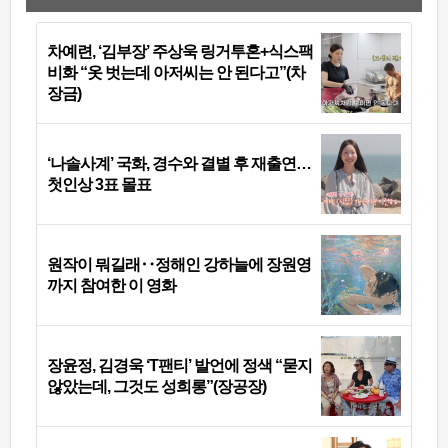
차예련, ‘김부장’ 주상욱 링거투혼+식스팩
비화 “옷 벗는데 아저씨는 안 된다고”(차
장금)
‘나솔사계’ 국화, 경수와 결별 후 재출연…
첫인상 3표 몰표
원작이 뭐길래‥정해인 강하늘에 장원영
까지 참여한 이 영화
장윤정, 김경욱 ‘T팬티’ 발언에 정색 “묻지
않았는데, 그것도 성희롱”(장공장)