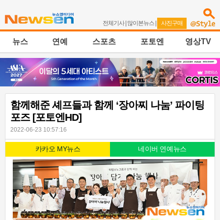
전체기사
|
많이본뉴스
|
사진구매
뉴스
연예
스포츠
포토엔
영상TV
함께해준 셰프들과 함께 ‘장아찌 나눔’ 파이팅
포즈 [포토엔HD]
2022-06-23 10:57:16
카카오 MY뉴스
네이버 연예뉴스