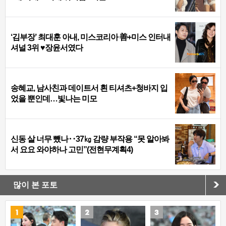
‘김부장’ 최대훈 아내, 미스코리아 善+미스 인터내
셔널 3위 ♥장윤서였다
송혜교, 남사친과 데이트서 흰 티셔츠+청바지 입
었을 뿐인데…빛나는 미모
신동 살 너무 뺐나‥37㎏ 감량 부작용 “못 알아봐
서 요요 와야하나 고민”(전현무계획4)
많이 본 포토