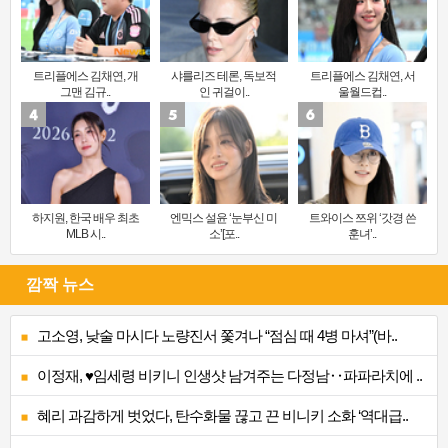
트리플에스 김채연, 개
샤를리즈 테론, 독보적
트리플에스 김채연, 서
그맨 김규..
인 귀걸이..
울월드컵..
하지원, 한국 배우 최초
엔믹스 설윤 ‘눈부신 미
트와이스 쯔위 ‘갓경 쓴
MLB 시..
소’[포..
훈녀’..
깜짝 뉴스
고소영, 낮술 마시다 노량진서 쫓겨나 “점심 때 4병 마셔”(바..
이정재, ♥임세령 비키니 인생샷 남겨주는 다정남‥파파라치에 ..
혜리 과감하게 벗었다, 탄수화물 끊고 끈 비니키 소화 ‘역대급..