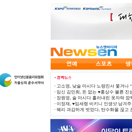
고소영, 낮술 마시다 노량진서 쫓겨나 “점
임신 김민희, 돈 없는 ♥홍상수 불륜 진심
장원영, 술 마시다 흘러내린 옷자락 
이정재, ♥임세령 비키니 인생샷 남겨주
혜리 과감하게 벗었다, 탄수화물 끊고 끈