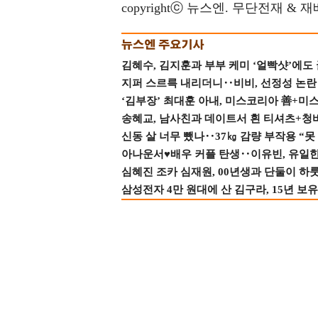
copyrightⓒ 뉴스엔. 무단전재 & 
김혜수, 김지훈과 부부 케미 ‘얼빡샷’에도
지퍼 스르륵 내리더니‥비비, 선정성 논란 터
‘김부장’ 최대훈 아내, 미스코리아 善+미
송혜교, 남사친과 데이트서 흰 티셔츠+청
신동 살 너무 뺐나‥37㎏ 감량 부작용 “못
아나운서♥배우 커플 탄생‥이유빈, 유일한 최
심혜진 조카 심재원, 00년생과 단둘이 하룻밤
삼성전자 4만 원대에 산 김구라, 15년 보유