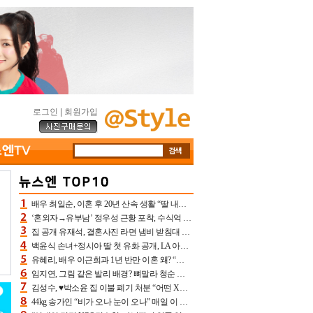
로그인
|
회원가입
배우 최일순, 이혼 후 20년 산속 생활 “딸 내가 버렸다고 원망‥맘 아파”(특종)[어제TV]
‘혼외자→유부남’ 정우성 근황 포착, 수식억 해킹 피해 후배 만났다 “존경하는”
집 공개 유재석, 결혼사진 라면 냄비 받침대 되고 분노‥가족사진도 피해(놀뭐)[어제TV]
백윤식 손녀+정시아 딸 첫 유화 공개, LA 아트쇼→서울국제조각페스타 작가다운 수준급 실력
유혜리, 배우 이근희과 1년 반만 이혼 왜? “식칼 꽂고 의자 던져” 충격 폭로(특종)[어제TV]
임지연, 그림 같은 발리 배경? 뼈말라 청순 비키니 핏에 상대 안 되네
김성수, ♥박소윤 집 이불 폐기 처분 “어떤 X이랑 썼을지 몰라” 질투(신랑수업2)[어제TV]
44kg 송가인 “비가 오나 눈이 오나” 매일 이 운동, 허벅지 근육량 상승+체지방 감소