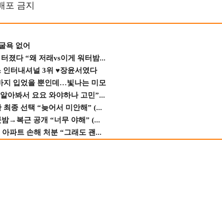
재배포 금지
 굴욕 없어
졌다 “왜 저래vs이게 워터밤...
스 인터내셔널 3위 ♥장윤서였다
바지 입었을 뿐인데…빛나는 미모
 알아봐서 요요 와야하나 고민”...
종 선택 “늦어서 미안해” (...
→복근 공개 “너무 야해” (...
 아파트 손해 처분 “그래도 괜...