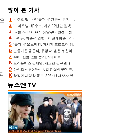
모으
박주호 딸 나은 ‘골때녀’ 관중석 등장, 김민재 복제인간 보고 혼란 [결정적장면]
‘드라우닝 걔’ 우즈, 데뷔 12년만 일냈다…체조경기장 입성 확정
‘나는 SOLO’ 33기 첫날부터 반전…첫인상 0표 영호, 호감남 급부상
아이유, 이종석 결별→이관개방증…46장 꽉 채운 유애나 ♥ “열심히 사는 중”
‘골때녀’ 올스타전, 마시마 포트트릭 맹추격전 5:4 골 잔치 ‘짜릿’ [어제TV]
산
눈물겨운 음문석, 무명 때 받은 부친의 전재산→폐암 父 세상 떠나기 전 여행(유퀴즈)[어제TV]
수애, 변함 없는 품격[스타화보]
트리플에스 김채연, 개그맨 김규원과 함께 프리뷰쇼 진행 [포토엔HD]
라이즈 성찬X은석, 8일 잠실야구장 뜬다…시구 시타+특별공연까지
고
황정민 사생활 폭로, 2024년 제보자 있었나 “네가 회사에 전화했니” 녹취록 공개 파장