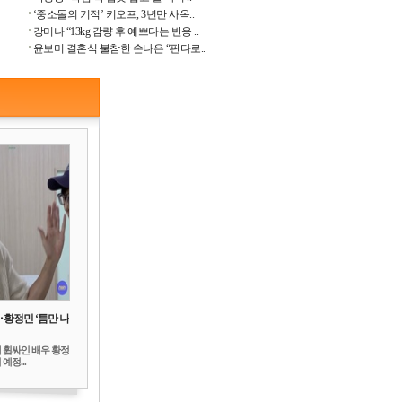
‘중소돌의 기적’ 키오프, 3년만 사옥..
강미나 “13kg 감량 후 예쁘다는 반응 ..
윤보미 결혼식 불참한 손나은 “판다로..
‥황정민 ‘틈만 나
 휩싸인 배우 황정
예정...