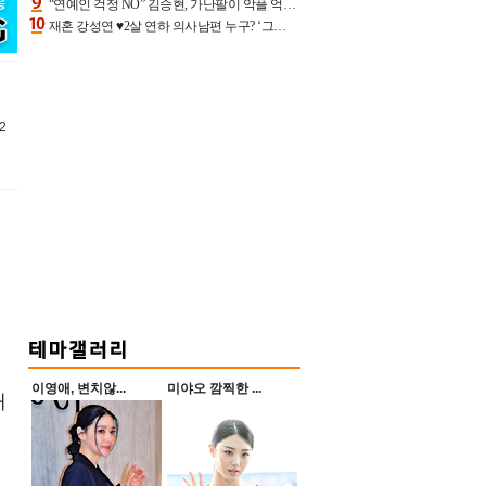
“연예인 걱정 NO” 김승현, 가난팔이 악플 억울할만‥아내+딸과 日 여행
재혼 강성연 ♥2살 연하 의사남편 누구? ‘그알’ 자문의에 훈남 비주얼 초엘리트 스펙 [종합]
2
이영애, 변치않...
미야오 깜찍한 ...
태