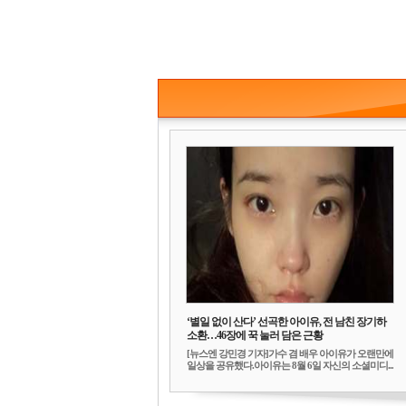
‘별일 없이 산다’ 선곡한 아이유, 전 남친 장기하
소환…46장에 꾹 눌러 담은 근황
[뉴스엔 강민경 기자]가수 겸 배우 아이유가 오랜만에
일상을 공유했다.아이유는 8월 6일 자신의 소셜미디...