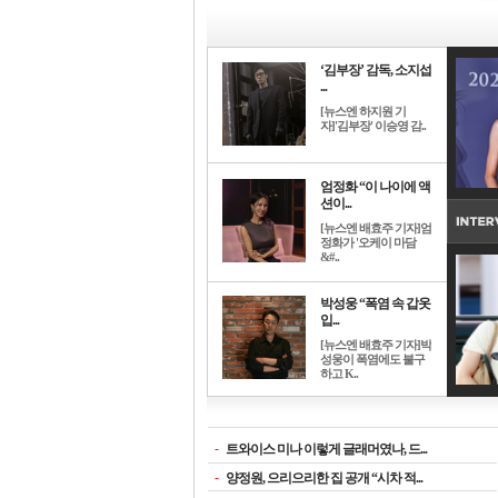
‘김부장’ 감독, 소지섭
...
[뉴스엔 하지원 기
자]'김부장' 이승영 감..
엄정화 “이 나이에 액
션이...
[뉴스엔 배효주 기자]엄
정화가 '오케이 마담
&#..
박성웅 “폭염 속 갑옷
입...
[뉴스엔 배효주 기자]박
성웅이 폭염에도 불구
하고 K..
-
트와이스 미나 이렇게 글래머였나, 드...
-
양정원, 으리으리한 집 공개 “시차 적...