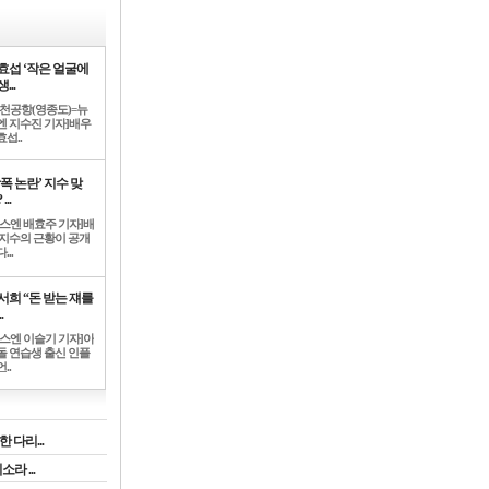
효섭 ‘작은 얼굴에
...
인천공항(영종도)=뉴
엔 지수진 기자]배우
섭..
학폭 논란’ 지수 맞
...
뉴스엔 배효주 기자]배
 지수의 근황이 공개
...
서희 “돈 받는 쟤를
.
뉴스엔 이슬기 기자]아
돌 연습생 출신 인플
..
 다리...
라 ...