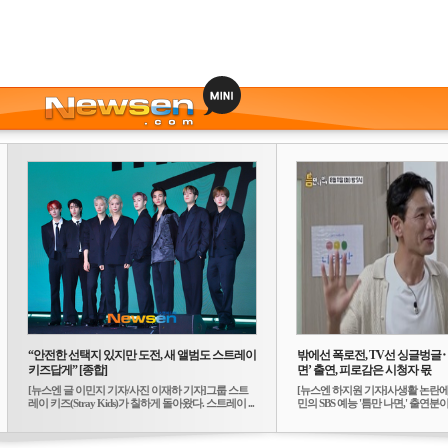
“안전한 선택지 있지만 도전, 새 앨범도 스트레이
밖에선 폭로전, TV선 싱글벙글
키즈답게” [종합]
면’ 출연, 피로감은 시청자 몫
[뉴스엔 글 이민지 기자/사진 이재하 기자]그룹 스트
[뉴스엔 하지원 기자]사생활 논란에
레이 키즈(Stray Kids)가 칠하게 돌아왔다. 스트레이 ...
민의 SBS 예능 '틈만 나면,' 출연분이 