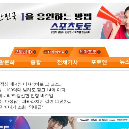
심 때 4병 마셔”(바로 그 고소...
…100억대 빌라도 팔고 14억 아파...
깜짝…리즈 갱신한 인형 비주얼
는 다정남‥파파라치에 걸린 11년차...
 비니키 소화 ‘역대급’