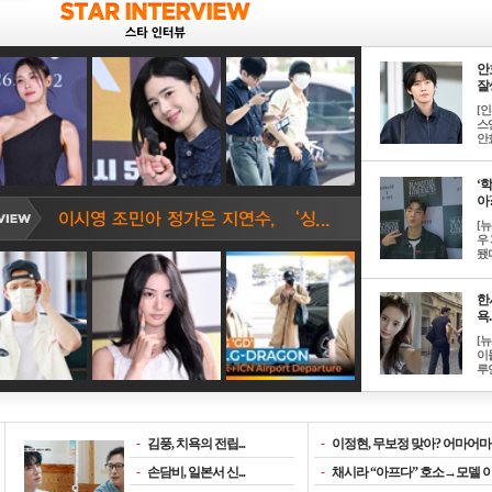
안
잘생
[
스
안효
‘
아? 
[
우
됐다
한
욕..
[
이
루언
-
김풍, 치욕의 전립...
-
이정현, 무보정 맞아? 어마어마한
-
손담비, 일본서 신...
-
채시라 “아프다” 호소→모델 이소