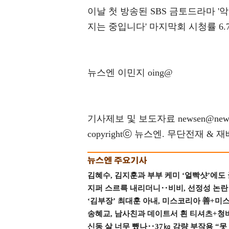
이날 첫 방송된 SBS 금토드라마 '악의
지는 중입니다' 마지막회 시청률 6.7
뉴스엔 이민지 oing@
기사제보 및 보도자료 newsen@news
copyrightⓒ 뉴스엔. 무단전재 & 
김혜수, 김지훈과 부부 케미 ‘얼빡샷’에도
지퍼 스르륵 내리더니‥비비, 선정성 논란 터
‘김부장’ 최대훈 아내, 미스코리아 善+미
송혜교, 남사친과 데이트서 흰 티셔츠+청
신동 살 너무 뺐나‥37㎏ 감량 부작용 “못