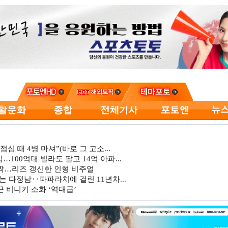
심 때 4병 마셔”(바로 그 고소...
…100억대 빌라도 팔고 14억 아파...
깜짝…리즈 갱신한 인형 비주얼
는 다정남‥파파라치에 걸린 11년차...
 비니키 소화 ‘역대급’