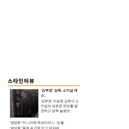
‘김부장’ 감독, 소지섭 캐
스..
'김부장' 이승영 감독이 소
지섭의 새로운 면모를 발
견하고 깜짝 놀랐던 ..
엄정화 “이 나이에 액션이라니‥눈물 ..
박성웅 “폭염 속 갑옷 입고 말 타며 ..