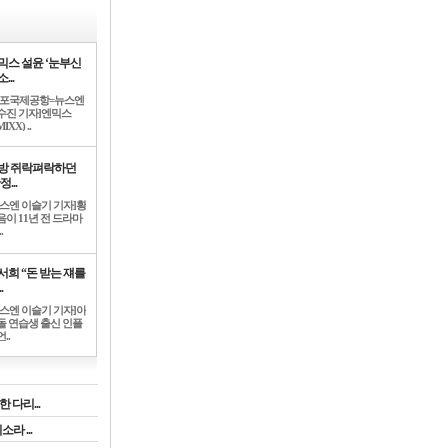
믹스 설윤 ‘눈부신
...
김포국제공항=뉴스엔
수진 기자]엔믹스
IXX) ..
방 쥐락펴락하던
정...
뉴스엔 이슬기 기자]황
음이 11년 전 드라마
.
서희 “돈 받는 쟤를
.
뉴스엔 이슬기 기자]아
돌 연습생 출신 인플
..
 다리...
라 ...