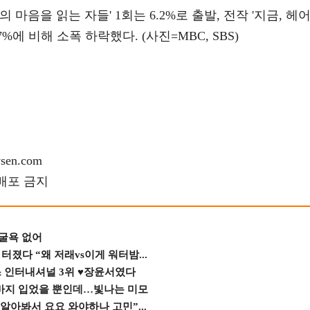
 마음을 읽는 자들' 1회는 6.2%로 출발, 전작 '지금, 헤
%에 비해 소폭 하락했다. (사진=MBC, SBS)
en.com
재배포 금지
 굴욕 없어
졌다 “왜 저래vs이게 워터밤...
스 인터내셔널 3위 ♥장윤서였다
바지 입었을 뿐인데…빛나는 미모
 알아봐서 요요 와야하나 고민”...