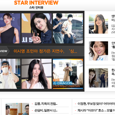
엔
미소
[
지
(NM
안
‘황
[
정
‘킬.
한
욕..
[
이
루언
-
김풍, 치욕의 전립...
-
이정현, 무보정 맞아? 어마어마한
-
손담비, 일본서 신...
-
채시라 “아프다” 호소→모델 이소