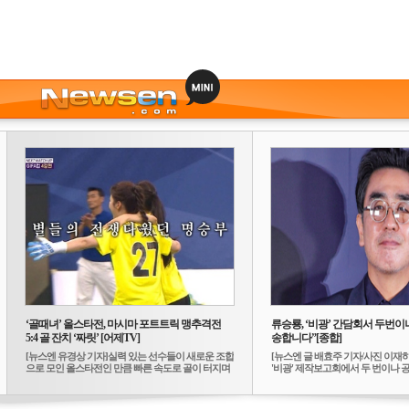
‘골때녀’ 올스타전, 마시마 포트트릭 맹추격전
류승룡, ‘비광’ 간담회서 두번이나
5:4 골 잔치 ‘짜릿’ [어제TV]
송합니다”[종합]
[뉴스엔 유경상 기자]실력 있는 선수들이 새로운 조합
[뉴스엔 글 배효주 기자/사진 이재
으로 모인 올스타전인 만큼 빠른 속도로 골이 터지며
'비광' 제작보고회에서 두 번이나 공식
...