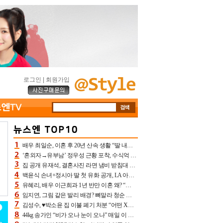
로그인
|
회원가입
배우 최일순, 이혼 후 20년 산속 생활 “딸 내가 버렸다고 원망‥맘 아파”(특종)[어제TV]
‘혼외자→유부남’ 정우성 근황 포착, 수식억 해킹 피해 후배 만났다 “존경하는”
집 공개 유재석, 결혼사진 라면 냄비 받침대 되고 분노‥가족사진도 피해(놀뭐)[어제TV]
백윤식 손녀+정시아 딸 첫 유화 공개, LA 아트쇼→서울국제조각페스타 작가다운 수준급 실력
유혜리, 배우 이근희과 1년 반만 이혼 왜? “식칼 꽂고 의자 던져” 충격 폭로(특종)[어제TV]
임지연, 그림 같은 발리 배경? 뼈말라 청순 비키니 핏에 상대 안 되네
김성수, ♥박소윤 집 이불 폐기 처분 “어떤 X이랑 썼을지 몰라” 질투(신랑수업2)[어제TV]
44kg 송가인 “비가 오나 눈이 오나” 매일 이 운동, 허벅지 근육량 상승+체지방 감소