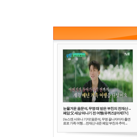
눈물겨운 음문석, 무명 때 받은 부친의 전재산→
폐암 父 세상 떠나기 전 여행(유퀴즈)[어제TV]
[뉴스엔 서유나 기자]'음문석, 무명 끝나자마자 출연
료로 가족 여행…전재산 내준 폐암 부친과 추억 ...