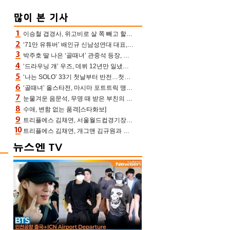
어
이승철 겹경사, 위고비로 살 쪽 빼고 할아버지 된다‥마음으로 낳은 딸 임신 자랑(유퀴즈)
‘71만 유튜버’ 배인규 신남성연대 대표, 오늘(5일) 숨진 채 발견…향년 36세
박주호 딸 나은 ‘골때녀’ 관중석 등장, 김민재 복제인간 보고 혼란 [결정적장면]
‘드라우닝 걔’ 우즈, 데뷔 12년만 일냈다…체조경기장 입성 확정
‘나는 SOLO’ 33기 첫날부터 반전…첫인상 0표 영호, 호감남 급부상
‘골때녀’ 올스타전, 마시마 포트트릭 맹추격전 5:4 골 잔치 ‘짜릿’ [어제TV]
눈물겨운 음문석, 무명 때 받은 부친의 전재산→폐암 父 세상 떠나기 전 여행(유퀴즈)[어제TV]
수애, 변함 없는 품격[스타화보]
트리플에스 김채연, 서울월드컵경기장에 뜬 맨시티 여신 [포토엔HD]
트리플에스 김채연, 개그맨 김규원과 함께 프리뷰쇼 진행 [포토엔HD]