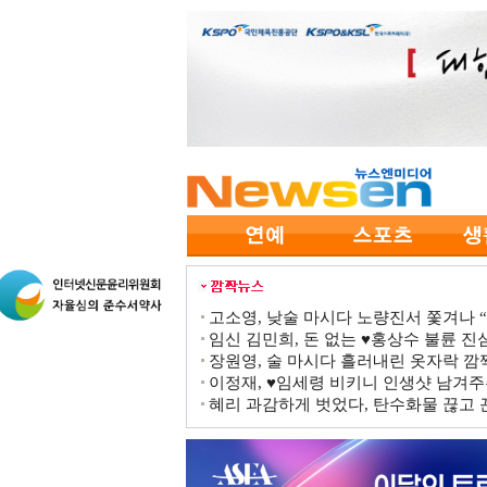
고소영, 낮술 마시다 노량진서 쫓겨나 “점
임신 김민희, 돈 없는 ♥홍상수 불륜 진심
장원영, 술 마시다 흘러내린 옷자락 
이정재, ♥임세령 비키니 인생샷 남겨주
혜리 과감하게 벗었다, 탄수화물 끊고 끈