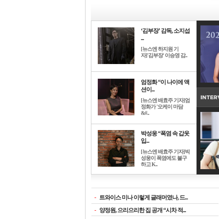
‘김부장’ 감독, 소지섭
...
[뉴스엔 하지원 기
자]'김부장' 이승영 감..
엄정화 “이 나이에 액
션이...
[뉴스엔 배효주 기자]엄
정화가 '오케이 마담
&#..
박성웅 “폭염 속 갑옷
입...
[뉴스엔 배효주 기자]박
성웅이 폭염에도 불구
하고 K..
-
트와이스 미나 이렇게 글래머였나, 드...
-
양정원, 으리으리한 집 공개 “시차 적...