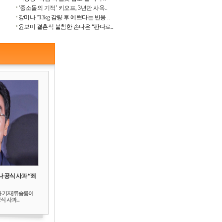
‘중소돌의 기적’ 키오프, 3년만 사옥..
강미나 “13kg 감량 후 예쁘다는 반응 ..
윤보미 결혼식 불참한 손나은 “판다로..
 공식 사과 “죄
하 기자]류승룡이
 사과...