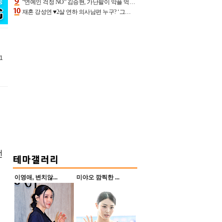
“연예인 걱정 NO” 김승현, 가난팔이 악플 억울할만‥아내+딸과 日 여행
재혼 강성연 ♥2살 연하 의사남편 누구? ‘그알’ 자문의에 훈남 비주얼 초엘리트 스펙 [종합]
1
전
이영애, 변치않...
미야오 깜찍한 ...