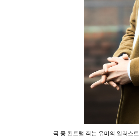
극 중 컨트럴 즤는 유미의 일러스트