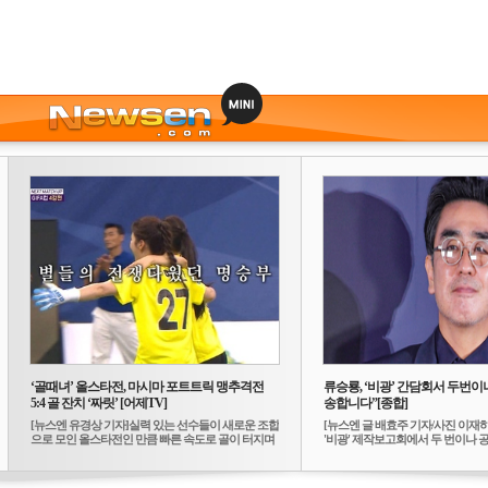
‘골때녀’ 올스타전, 마시마 포트트릭 맹추격전
류승룡, ‘비광’ 간담회서 두번이나
5:4 골 잔치 ‘짜릿’ [어제TV]
송합니다”[종합]
[뉴스엔 유경상 기자]실력 있는 선수들이 새로운 조합
[뉴스엔 글 배효주 기자/사진 이재
으로 모인 올스타전인 만큼 빠른 속도로 골이 터지며
'비광' 제작보고회에서 두 번이나 공식
...