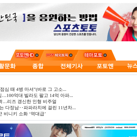
심 때 4병 마셔”(바로 그 고소...
…100억대 빌라도 팔고 14억 아파...
깜짝…리즈 갱신한 인형 비주얼
는 다정남‥파파라치에 걸린 11년차...
 비니키 소화 ‘역대급’