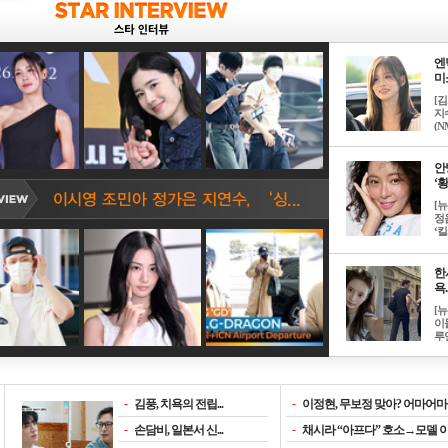
엔
미소
[
지
(NM
안
‘황
[
정
‘킬.
한
욕..
[
이
루언
-
김풍, 치욕의 전립...
-
이정현, 무보정 맞아? 어마어마한
-
손담비, 일본서 신...
-
채시라 “아프다” 호소→모델 이소