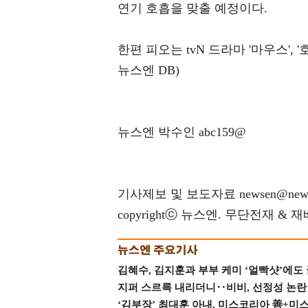
연기 호흡을 맞출 예정이다.
한편 피오는 tvN 드라마 '마우스', '
뉴스엔 DB)
뉴스엔 박수인 abc159@
기사제보 및 보도자료 newsen@news
copyrightⓒ 뉴스엔. 무단전재 & 
김혜수, 김지훈과 부부 케미 ‘얼빡샷’에도
지퍼 스르륵 내리더니‥비비, 선정성 논란 터
‘김부장’ 최대훈 아내, 미스코리아 善+미