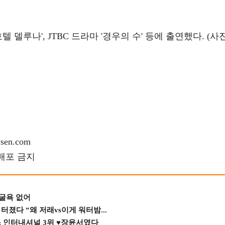
호텔 델루나', JTBC 드라마 '경우의 수' 등에 출연했다. (사
en.com
재배포 금지
 굴욕 없어
졌다 “왜 저래vs이게 워터밤...
스 인터내셔널 3위 ♥장윤서였다