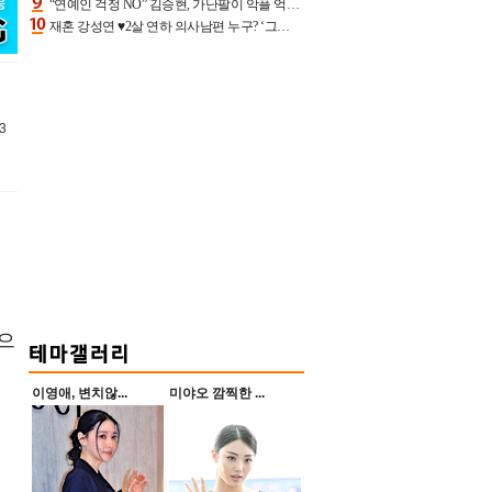
“연예인 걱정 NO” 김승현, 가난팔이 악플 억울할만‥아내+딸과 日 여행
재혼 강성연 ♥2살 연하 의사남편 누구? ‘그알’ 자문의에 훈남 비주얼 초엘리트 스펙 [종합]
3
역으
이영애, 변치않...
미야오 깜찍한 ...
미
,