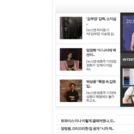
‘김부장’ 감독, 소지섭
...
[뉴스엔 하지원 기
자]'김부장' 이승영 감..
엄정화 “이 나이에 액
션이...
[뉴스엔 배효주 기자]엄
정화가 '오케이 마담
&#..
박성웅 “폭염 속 갑옷
입...
[뉴스엔 배효주 기자]박
성웅이 폭염에도 불구
하고 K..
-
트와이스 미나 이렇게 글래머였나, 드...
-
양정원, 으리으리한 집 공개 “시차 적...