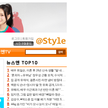
로그인
|
회원가입
배우 최일순, 이혼 후 20년 산속 생활 “딸 내가 버렸다고 원망‥맘 아파”(특종)[어제TV]
‘혼외자→유부남’ 정우성 근황 포착, 수식억 해킹 피해 후배 만났다 “존경하는”
집 공개 유재석, 결혼사진 라면 냄비 받침대 되고 분노‥가족사진도 피해(놀뭐)[어제TV]
백윤식 손녀+정시아 딸 첫 유화 공개, LA 아트쇼→서울국제조각페스타 작가다운 수준급 실력
유혜리, 배우 이근희과 1년 반만 이혼 왜? “식칼 꽂고 의자 던져” 충격 폭로(특종)[어제TV]
임지연, 그림 같은 발리 배경? 뼈말라 청순 비키니 핏에 상대 안 되네
김성수, ♥박소윤 집 이불 폐기 처분 “어떤 X이랑 썼을지 몰라” 질투(신랑수업2)[어제TV]
44kg 송가인 “비가 오나 눈이 오나” 매일 이 운동, 허벅지 근육량 상승+체지방 감소