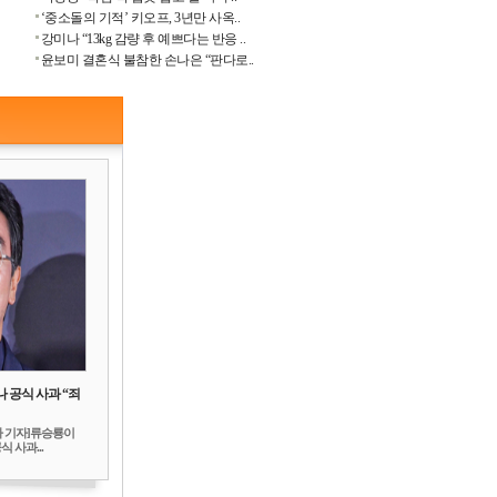
‘중소돌의 기적’ 키오프, 3년만 사옥..
강미나 “13kg 감량 후 예쁘다는 반응 ..
윤보미 결혼식 불참한 손나은 “판다로..
 공식 사과 “죄
하 기자]류승룡이
 사과...