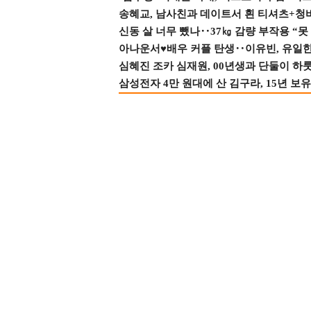
송혜교, 남사친과 데이트서 흰 티셔츠+청
신동 살 너무 뺐나‥37㎏ 감량 부작용 “못
아나운서♥배우 커플 탄생‥이유빈, 유일한 최
심혜진 조카 심재원, 00년생과 단둘이 하룻밤
삼성전자 4만 원대에 산 김구라, 15년 보유