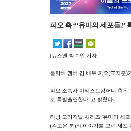
피오 측 “‘유미의 세포들2’
[뉴스엔 박수인 기자]
블락비 멤버 겸 배우 피오(표지훈)가
피오 소속사 아티스트컴퍼니 측은 12
로 특별출연한다"고 밝혔다.
티빙 오리지널 시리즈 '유미의 세포
(김고은 분)의 이야기를 그린 세포 