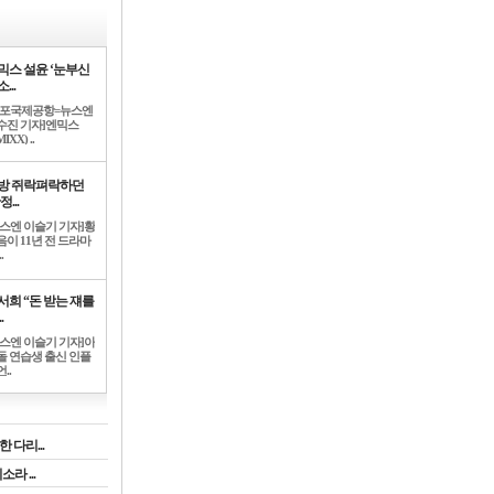
믹스 설윤 ‘눈부신
...
김포국제공항=뉴스엔
수진 기자]엔믹스
IXX) ..
방 쥐락펴락하던
정...
뉴스엔 이슬기 기자]황
음이 11년 전 드라마
.
서희 “돈 받는 쟤를
.
뉴스엔 이슬기 기자]아
돌 연습생 출신 인플
..
 다리...
라 ...