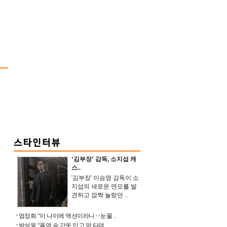
‘김부장’ 감독, 소지섭 캐
스..
'김부장' 이승영 감독이 소
지섭의 새로운 면모를 발
견하고 깜짝 놀랐던 ..
엄정화 “이 나이에 액션이라니‥눈물 ..
박성웅 “폭염 속 갑옷 입고 말 타며 ..