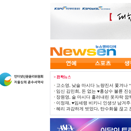
고소영, 낮술 마시다 노량진서 쫓겨나 “점
임신 김민희, 돈 없는 ♥홍상수 불륜 진심
장원영, 술 마시다 흘러내린 옷자락 
이정재, ♥임세령 비키니 인생샷 남겨주
혜리 과감하게 벗었다, 탄수화물 끊고 끈