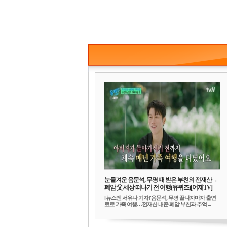
눈물겨운 음문석, 무명 때 받은 부친의 전재산→
폐암 父 세상 떠나기 전 여행(유퀴즈)[어제TV]
[뉴스엔 서유나 기자]'음문석, 무명 끝나자마자 출연
료로 가족 여행…전재산 내준 폐암 부친과 추억 ...