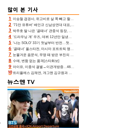
이승철 겹경사, 위고비로 살 쪽 빼고 할아버지 된다‥마음으로 낳은 딸 임신 자랑(유퀴즈)
‘71만 유튜버’ 배인규 신남성연대 대표, 오늘(5일) 숨진 채 발견…향년 36세
박주호 딸 나은 ‘골때녀’ 관중석 등장, 김민재 복제인간 보고 혼란 [결정적장면]
‘드라우닝 걔’ 우즈, 데뷔 12년만 일냈다…체조경기장 입성 확정
‘나는 SOLO’ 33기 첫날부터 반전…첫인상 0표 영호, 호감남 급부상
‘골때녀’ 올스타전, 마시마 포트트릭 맹추격전 5:4 골 잔치 ‘짜릿’ [어제TV]
눈물겨운 음문석, 무명 때 받은 부친의 전재산→폐암 父 세상 떠나기 전 여행(유퀴즈)[어제TV]
수애, 변함 없는 품격[스타화보]
아이유, 이종석 결별→이관개방증…46장 꽉 채운 유애나 ♥ “열심히 사는 중”
트리플에스 김채연, 개그맨 김규원과 함께 프리뷰쇼 진행 [포토엔HD]
과