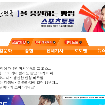
심 때 4병 마셔”(바로 그 고소...
…100억대 빌라도 팔고 14억 아파...
깜짝…리즈 갱신한 인형 비주얼
는 다정남‥파파라치에 걸린 11년차...
 비니키 소화 ‘역대급’