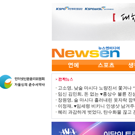
고소영, 낮술 마시다 노량진서 쫓겨나 “점
임신 김민희, 돈 없는 ♥홍상수 불륜 진심
장원영, 술 마시다 흘러내린 옷자락 
이정재, ♥임세령 비키니 인생샷 남겨주
혜리 과감하게 벗었다, 탄수화물 끊고 끈