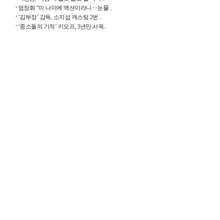
엄정화 “이 나이에 액션이라니‥눈물 ..
‘김부장’ 감독, 소지섭 캐스팅 2번 ..
‘중소돌의 기적’ 키오프, 3년만 사옥..