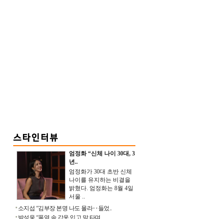
엄정화 “신체 나이 30대, 3
년..
엄정화가 30대 초반 신체
나이를 유지하는 비결을
밝혔다. 엄정화는 8월 4일
서울 ..
소지섭 “김부장 본명 나도 몰라‥들었..
박성웅 “폭염 속 갑옷 입고 말 타며 ..