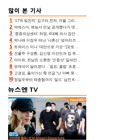
‘17억 빚잔치’ 김구라 전처, 아들 그리는 “나 뿐인데” 친엄마 챙기는 효심 눈길
여에스더, 예능서 민낯 공개했다가 댓글에 충격 “눈 왜 저렇게 처졌냐고”(에스더TV)
‘중증외상센터’ 하영, 4대째 의사 집안 인증 “증조부, 고종 황제 진료”(옥문아)[어제TV]
박나래 이장우 떠난 ‘나혼산’ 덩어리즈 왔다, 1인 1케이크에 팜유 전현무 충격[어제TV]
트와이스 미나 ‘대만으로 가요~’[포토엔HD]
건물주 구성환, 김신영 이선민과 집 옥상서 41만원 한우 파티 “화력이 성화봉송”(나혼산)
아이유, 전남친 소환한 ‘인증샷’ 일파만파 속…남사친 변우석 선물도 남겼나 ‘훈훈’
유재석이 달라졌다…‘쉼표, 클럽’ 초호화 코스에 주우재도 감탄 (놀면 뭐하니?)
고경표, 돌아가신 母 언급 “난 아빠 못 될 듯” 족보 태운 부친 응원 뭉클(나혼산)
정일우부터 채종협까지 ‘일드’ 삼킨 K-배우들의 매서운 돌풍