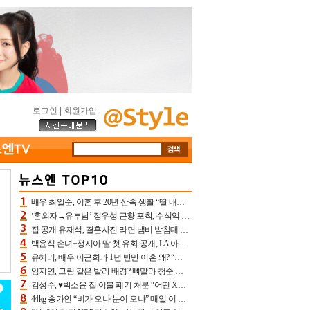
로그인
|
회원가입
배우 최일순, 이혼 후 20년 산속 생활 “딸 내가 버렸다고 원망‥맘 아파”(특종)[어제TV]
‘혼외자→유부남’ 정우성 근황 포착, 수식억 해킹 피해 후배 만났다 “존경하는”
집 공개 유재석, 결혼사진 라면 냄비 받침대 되고 분노‥가족사진도 피해(놀뭐)[어제TV]
백윤식 손녀+정시아 딸 첫 유화 공개, LA 아트쇼→서울국제조각페스타 작가다운 수준급 실력
유혜리, 배우 이근희과 1년 반만 이혼 왜? “식칼 꽂고 의자 던져” 충격 폭로(특종)[어제TV]
임지연, 그림 같은 발리 배경? 뼈말라 청순 비키니 핏에 상대 안 되네
김성수, ♥박소윤 집 이불 폐기 처분 “어떤 X이랑 썼을지 몰라” 질투(신랑수업2)[어제TV]
44kg 송가인 “비가 오나 눈이 오나” 매일 이 운동, 허벅지 근육량 상승+체지방 감소