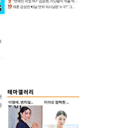
“연예인 걱정 NO” 김승현, 가난팔이 악플 억울할만‥아내+딸과 日 여행
재혼 강성연 ♥2살 연하 의사남편 누구? ‘그알’ 자문의에 훈남 비주얼 초엘리트 스펙 [종합]
1
터
이영애, 변치않...
미야오 깜찍한 ...
자