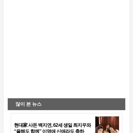
많이 본 뉴스
현대家 사돈 백지연, 62세 생일 최지우와
“올해도 함께” 이영애 신애라도 축하