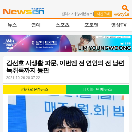
전체기사
|
많이본뉴스
|
사진구매
뉴스
연예
스포츠
포토엔
영상TV
김선호 사생활 파문, 이번엔 전 연인의 전 남편
녹취록까지 등판
2021-10-26 20:37:22
카카오 MY뉴스
네이버 연예뉴스