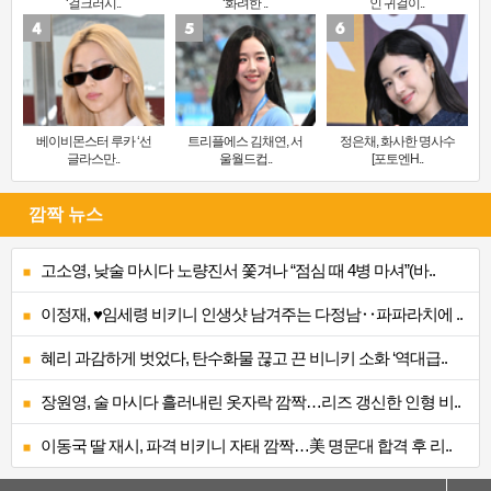
‘걸크러시..
‘화려한 ..
인 귀걸이..
베이비몬스터 루카 ‘선
트리플에스 김채연, 서
정은채, 화사한 명사수
글라스만..
울월드컵..
[포토엔H..
깜짝 뉴스
고소영, 낮술 마시다 노량진서 쫓겨나 “점심 때 4병 마셔”(바..
이정재, ♥임세령 비키니 인생샷 남겨주는 다정남‥파파라치에 ..
혜리 과감하게 벗었다, 탄수화물 끊고 끈 비니키 소화 ‘역대급..
장원영, 술 마시다 흘러내린 옷자락 깜짝…리즈 갱신한 인형 비..
이동국 딸 재시, 파격 비키니 자태 깜짝…美 명문대 합격 후 리..