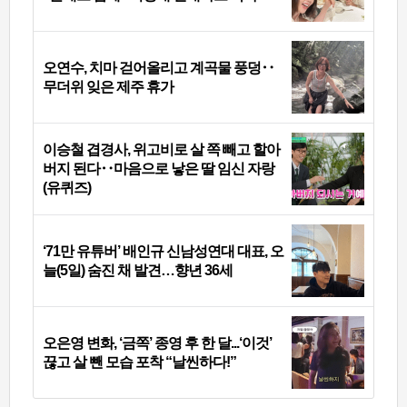
오연수, 치마 걷어올리고 계곡물 풍덩‥
무더위 잊은 제주 휴가
이승철 겹경사, 위고비로 살 쪽 빼고 할아
버지 된다‥마음으로 낳은 딸 임신 자랑
(유퀴즈)
‘71만 유튜버’ 배인규 신남성연대 대표, 오
늘(5일) 숨진 채 발견…향년 36세
오은영 변화, ‘금쪽’ 종영 후 한 달...‘이것’
끊고 살 뺀 모습 포착 “날씬하다!”