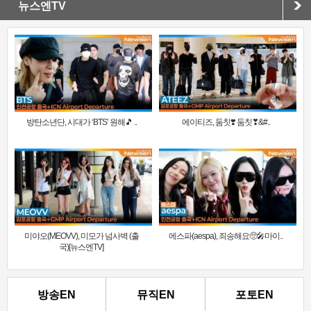
뉴스엔TV
방탄소년단, 시대가 ‘BTS’ 원해🎵 ..
에이티즈, 둠칫❣️ 둠칫❣&#..
미야오(MEOVV), 미모가 넘사벽 (출
에스파(aespa), 죄송해요🥺🎤마이..
국)[뉴스엔TV]
방송EN
뮤직EN
포토EN