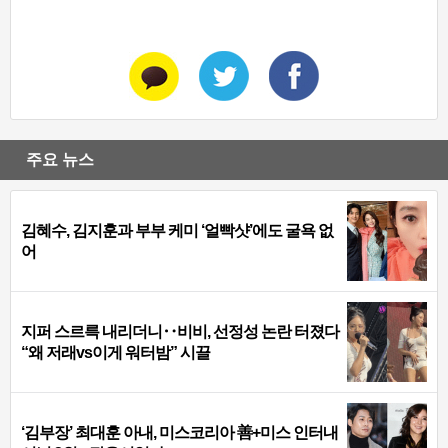
주요 뉴스
김혜수, 김지훈과 부부 케미 ‘얼빡샷’에도 굴욕 없
어
지퍼 스르륵 내리더니‥비비, 선정성 논란 터졌다
“왜 저래vs이게 워터밤” 시끌
‘김부장’ 최대훈 아내, 미스코리아 善+미스 인터내