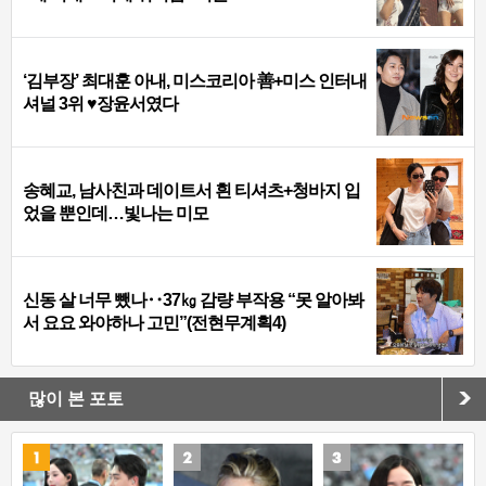
‘김부장’ 최대훈 아내, 미스코리아 善+미스 인터내
셔널 3위 ♥장윤서였다
송혜교, 남사친과 데이트서 흰 티셔츠+청바지 입
었을 뿐인데…빛나는 미모
신동 살 너무 뺐나‥37㎏ 감량 부작용 “못 알아봐
서 요요 와야하나 고민”(전현무계획4)
많이 본 포토