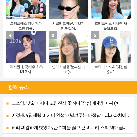
트리플에스 김채연, 개
샤를리즈 테론, 독보적
트리플에스 김채연, 서
그맨 김규..
인 귀걸이..
울월드컵..
하지원, 한국 배우 최초
엔믹스 설윤 ‘눈부신 미
트와이스 쯔위 ‘갓경 쓴
MLB 시..
소’[포..
훈녀’..
깜짝 뉴스
고소영, 낮술 마시다 노량진서 쫓겨나 “점심 때 4병 마셔”(바..
이정재, ♥임세령 비키니 인생샷 남겨주는 다정남‥파파라치에 ..
혜리 과감하게 벗었다, 탄수화물 끊고 끈 비니키 소화 ‘역대급..