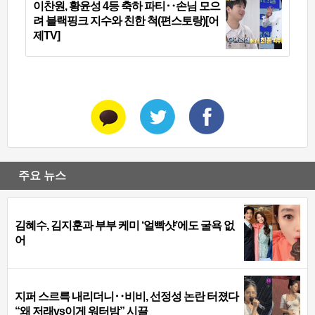
이찬원, 황윤성 4등 축하 파티‥손님 모으
려 블랙핑크 지수와 친한 척(편스토랑)[어
제TV]
주요 뉴스
김혜수, 김지훈과 부부 케미 ‘얼빡샷’에도 굴욕 없
어
지퍼 스르륵 내리더니‥비비, 선정성 논란 터졌다
“왜 저래vs이게 워터밤” 시끌