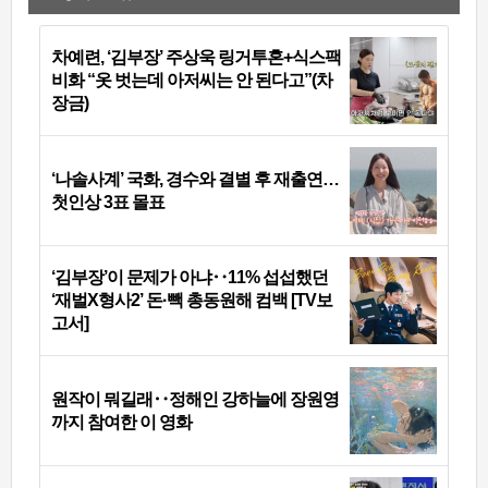
차예련, ‘김부장’ 주상욱 링거투혼+식스팩
비화 “옷 벗는데 아저씨는 안 된다고”(차
장금)
‘나솔사계’ 국화, 경수와 결별 후 재출연…
첫인상 3표 몰표
‘김부장’이 문제가 아냐‥11% 섭섭했던
‘재벌X형사2’ 돈·빽 총동원해 컴백 [TV보
고서]
원작이 뭐길래‥정해인 강하늘에 장원영
까지 참여한 이 영화