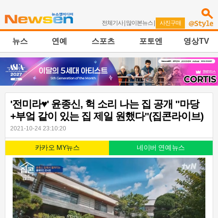
전체기사
|
많이본뉴스
|
사진구매
뉴스
연예
스포츠
포토엔
영상TV
'전미라♥' 윤종신, 헉 소리 나는 집 공개 "마당
+부엌 같이 있는 집 제일 원했다"(집콘라이브)
2021-10-24 23:10:20
카카오 MY뉴스
네이버 연예뉴스