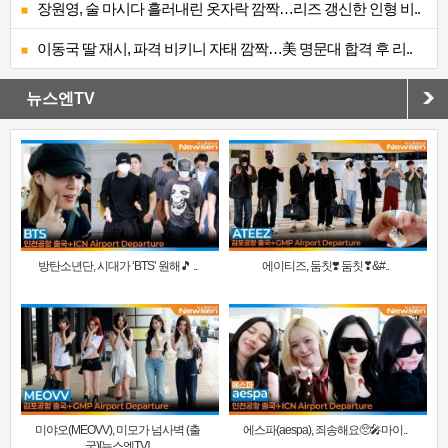
장원영, 술 마시다 흘러내린 옷자락 깜짝…리즈 갱신한 인형 비..
이동국 딸 재시, 파격 비키니 자태 깜짝…美 명문대 합격 후 리..
뉴스엔TV
방탄소년단, 시대가 ‘BTS’ 원해🎵 ..
에이티즈, 둠칫❣️ 둠칫❣&#..
미야오(MEOVV), 미모가 넘사벽 (출
에스파(aespa), 죄송해요🥺🎤마이..
국)[뉴스엔TV]