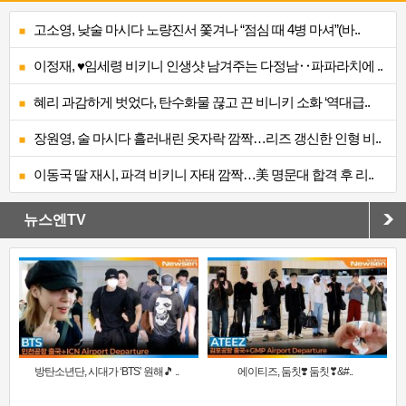
고소영, 낮술 마시다 노량진서 쫓겨나 “점심 때 4병 마셔”(바..
이정재, ♥임세령 비키니 인생샷 남겨주는 다정남‥파파라치에 ..
혜리 과감하게 벗었다, 탄수화물 끊고 끈 비니키 소화 ‘역대급..
장원영, 술 마시다 흘러내린 옷자락 깜짝…리즈 갱신한 인형 비..
이동국 딸 재시, 파격 비키니 자태 깜짝…美 명문대 합격 후 리..
뉴스엔TV
방탄소년단, 시대가 ‘BTS’ 원해🎵 ..
에이티즈, 둠칫❣️ 둠칫❣&#..