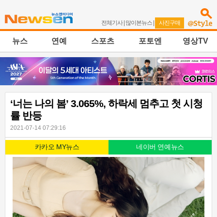
전체기사
|
많이본뉴스
|
사진구매
뉴스
연예
스포츠
포토엔
영상TV
‘너는 나의 봄’ 3.065%, 하락세 멈추고 첫 시청
률 반등
2021-07-14 07:29:16
카카오 MY뉴스
네이버 연예뉴스