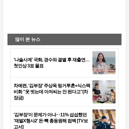
많이 본 뉴스
‘나솔사계’ 국화, 경수와 결별 후 재출연…
첫인상 3표 몰표
차예련, ‘김부장’ 주상욱 링거투혼+식스팩
비화 “옷 벗는데 아저씨는 안 된다고”(차
장금)
‘김부장’이 문제가 아냐‥11% 섭섭했던
‘재벌X형사2’ 돈·빽 총동원해 컴백 [TV보
고서]