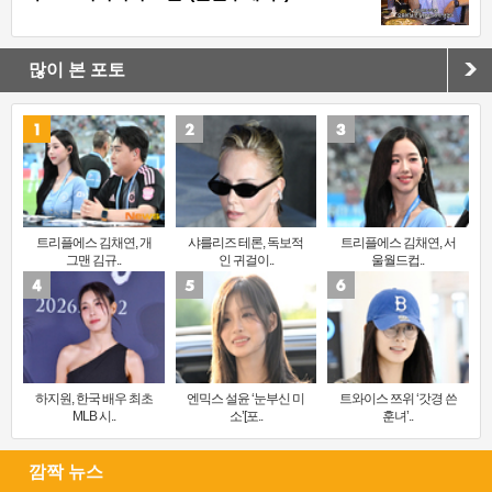
많이 본 포토
트리플에스 김채연, 개
샤를리즈 테론, 독보적
트리플에스 김채연, 서
그맨 김규..
인 귀걸이..
울월드컵..
하지원, 한국 배우 최초
엔믹스 설윤 ‘눈부신 미
트와이스 쯔위 ‘갓경 쓴
MLB 시..
소’[포..
훈녀’..
깜짝 뉴스