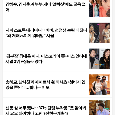
김혜수, 김지훈과 부부 케미 ‘얼빡샷’에도 굴욕 없
어
지퍼 스르륵 내리더니‥비비, 선정성 논란 터졌다
“왜 저래vs이게 워터밤” 시끌
‘김부장’ 최대훈 아내, 미스코리아 善+미스 인터내
셔널 3위 ♥장윤서였다
송혜교, 남사친과 데이트서 흰 티셔츠+청바지 입
었을 뿐인데…빛나는 미모
신동 살 너무 뺐나‥37㎏ 감량 부작용 “못 알아봐
서 요요 와야하나 고민”(전현무계획4)