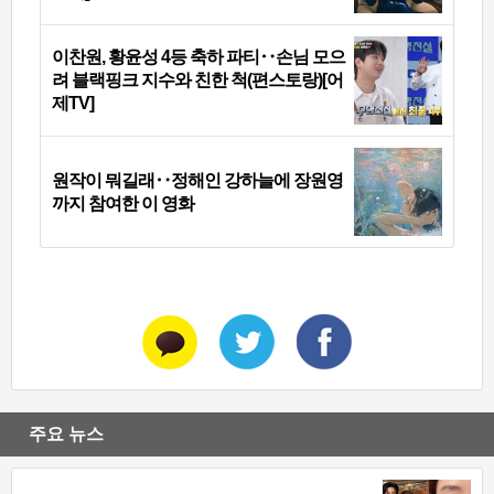
이찬원, 황윤성 4등 축하 파티‥손님 모으
려 블랙핑크 지수와 친한 척(편스토랑)[어
제TV]
원작이 뭐길래‥정해인 강하늘에 장원영
까지 참여한 이 영화
주요 뉴스