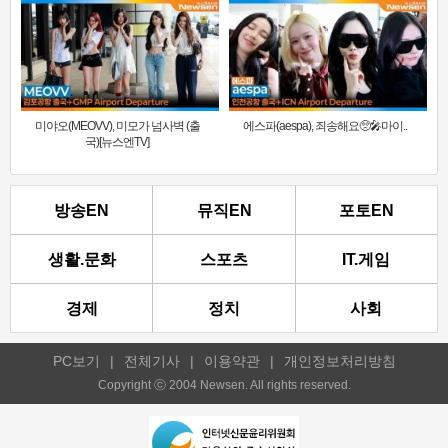
미야오(MEOVV), 미모가 넘사벽 (출
에스파(aespa), 죄송해요🥺🎤마이..
국)[뉴스엔TV]
방송EN
뮤직EN
포토EN
생활.문화
스포츠
IT.게임
경제
정치
사회
PC보기
|
전체기사
|
이용약관
|
개인정보처리방침
Copyright ⓒ 2004 Newsen. All rights reserved.