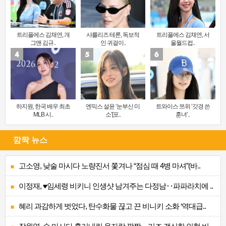
트리플에스 김채연, 개
샤를리즈 테론, 독보적
트리플에스 김채연, 서
그맨 김규..
인 귀걸이..
울월드컵..
하지원, 한국 배우 최초
엔믹스 설윤 ‘눈부신 미
트와이스 쯔위 ‘갓경 쓴
MLB 시..
소’[포..
훈녀’..
깜짝 뉴스
고소영, 낮술 마시다 노량진서 쫓겨나 “점심 때 4병 마셔”(바..
이정재, ♥임세령 비키니 인생샷 남겨주는 다정남‥파파라치에 ..
혜리 과감하게 벗었다, 탄수화물 끊고 끈 비니키 소화 ‘역대급..