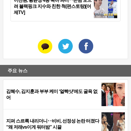
이찬원, 황윤성 4등 축하 파티‥손님 모으
려 블랙핑크 지수와 친한 척(편스토랑)[어
제TV]
주요 뉴스
김혜수, 김지훈과 부부 케미 ‘얼빡샷’에도 굴욕 없
어
지퍼 스르륵 내리더니‥비비, 선정성 논란 터졌다
“왜 저래vs이게 워터밤” 시끌