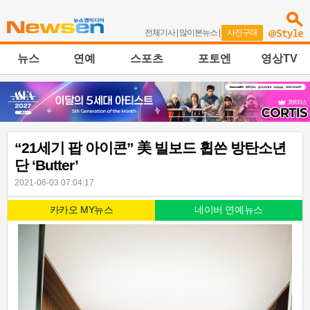
전체기사
|
많이본뉴스
|
사진구매
뉴스
연예
스포츠
포토엔
영상TV
“21세기 팝 아이콘” 美 빌보드 휩쓴 방탄소년
단 ‘Butter’
2021-06-03 07:04:17
카카오 MY뉴스
네이버 연예뉴스