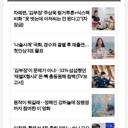
차예련, ‘김부장’ 주상욱 링거투혼+식스팩
비화 “옷 벗는데 아저씨는 안 된다고”(차
장금)
‘나솔사계’ 국화, 경수와 결별 후 재출연…
첫인상 3표 몰표
‘김부장’이 문제가 아냐‥11% 섭섭했던
‘재벌X형사2’ 돈·빽 총동원해 컴백 [TV보
고서]
원작이 뭐길래‥정해인 강하늘에 장원영
까지 참여한 이 영화