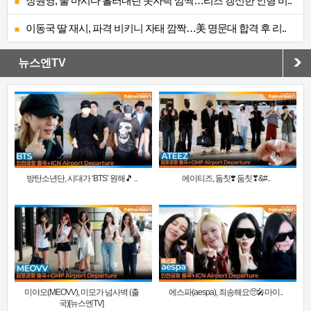
장원영, 술 마시다 흘러내린 옷자락 깜짝…리즈 갱신한 인형 비..
이동국 딸 재시, 파격 비키니 자태 깜짝…美 명문대 합격 후 리..
뉴스엔TV
방탄소년단, 시대가 ‘BTS’ 원해🎵 ..
에이티즈, 둠칫❣️ 둠칫❣&#..
미야오(MEOVV), 미모가 넘사벽 (출
에스파(aespa), 죄송해요🥺🎤마이..
국)[뉴스엔TV]