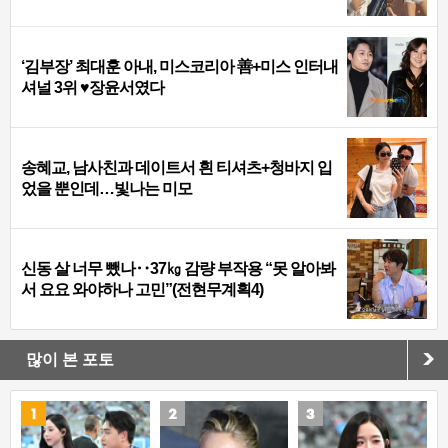
‘김부장’ 최대훈 아내, 미스코리아 善+미스 인터내
셔널 3위 ♥장윤서였다
송혜교, 남사친과 데이트서 흰 티셔츠+청바지 입
었을 뿐인데…빛나는 미모
신동 살 너무 뺐나‥37㎏ 감량 부작용 “못 알아봐
서 요요 와야하나 고민”(전현무계획4)
많이 본 포토